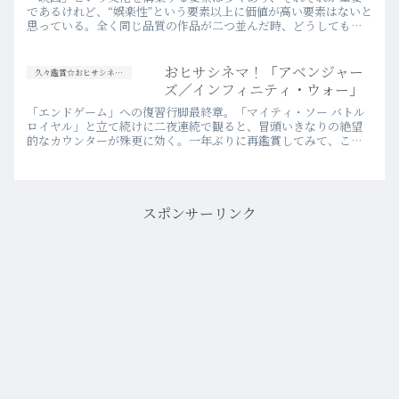
であるけれど、“娯楽性”という要素以上に価値が高い要素はないと
思っている。全く同じ品質の作品が二つ並んだ時、どうしてもそ
の優劣を分けなければならないとしたら、間違いなく娯楽性が高
い方…more
おヒサシネマ！「アベンジャー
久々鑑賞☆おヒサシネマ！
ズ／インフィニティ・ウォー」
「エンドゲーム」への復習行脚最終章。「マイティ・ソー バトル
ロイヤル」と立て続けに二夜連続で観ると、冒頭いきなりの絶望
的なカウンターが殊更に効く。一年ぶりに再鑑賞してみて、これ
だけのキャラクターを勢揃いさせてストーリー展開を成立させ、
さらに…more
スポンサーリンク