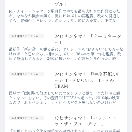
ブル」
M・ナイト・シャマラン監督作の中でも最も大好きな作品だった
が、なかなか機会が無く、実に19年ぶりの再鑑賞。改めて見返し
ても、冒頭からキレッキレのシャマラン節に舌を巻く。不憫な息
子にコミックを贈る母親が言う。「このお話、ラストで驚くそう
よ」最…more
おヒサシネマ！ 「ターミネータ
久々鑑賞☆おヒサシネマ！
ー」
最新作「新起動」を観る前に、オリジナルを“おさらい”しておかな
ければ！と思いたち、相当久しぶりに1984年の第一作を鑑賞。改
めて観返してみると、記憶に無いシーンが随分と多かった。続編
である「T2」は散々繰り返し観たものだが、よくよく考えてみ…
more
おヒサシネマ！ 「特攻野郎Aチ
久々鑑賞☆おヒサシネマ！
ーム THE MOVIE THE A-
TEAM」
民放の洋画劇場で放送していたのをチラリと観て、また無性に観
たくなってしまい、その翌日TSUTAYAへ走った。2010年の映画
なので「おヒサシネマ！」というほど久々感はないのだけれど、
やっぱりこのアクション映画の“大馬鹿”過ぎる娯楽性は見事な…
more
おヒサシネマ！ 「バック・ト
久々鑑賞☆おヒサシネマ！
ゥ・ザ・フューチャー」
「映画」という文化を構築する要素は多々あり、それぞれが重要