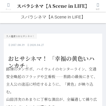
スバラシネマ【A Scene in LIFE】
人生は“ひとりごと”から始まる。映画と写真と日々のこと。
ホーム
検索
スバラシネマ【A Scene in LIFE】
久々鑑賞☆おヒサシネマ！
2017.08.19
2020.04.27
おヒサシネマ！ 「幸福の黄色いハ
ンカチ」
路傍のタンポポ、ハイウェイのセンターライン、交通
安全喚起のフラッグや立看板……旅路の最後にきて、
主人公の逡巡に呼応するように、「黄色」が映り込
む。
山田洋次のあまりに丁寧な演出が、全編通して繰り広