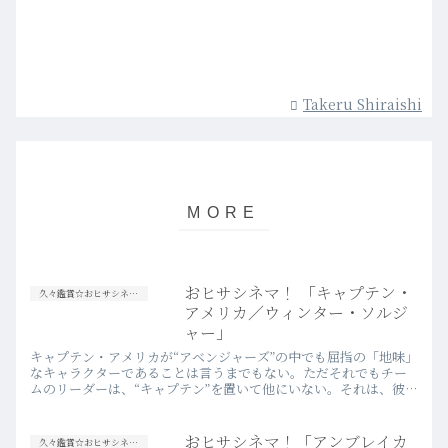
Takeru Shiraishi
おヒサシネマ！ 「キャプテン・
久々鑑賞☆おヒサシネマ！
アメリカ／ウィンター・ソルジ
ャー」
キャプテン・アメリカが“アベンジャーズ”の中でも屈指の「地味」
なキャラクターであることは言うまでもない。ただそれでもチー
ムのリーダーは、“キャプテン”を置いて他にいない。それは、彼の
最大のストロングポイントが、決して人体実験で生み出された
超…more
おヒサシネマ！「アンブレイカ
久々鑑賞☆おヒサシネマ！