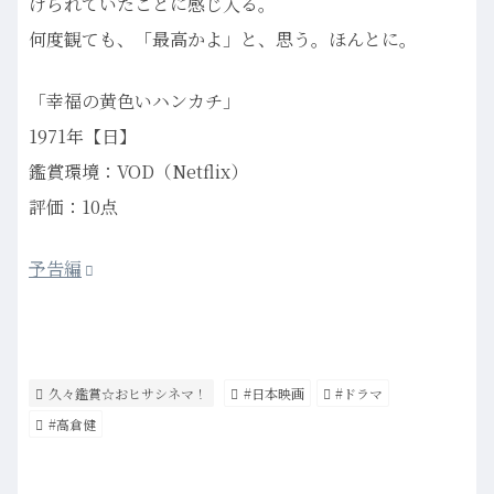
げられていたことに感じ入る。
何度観ても、「最高かよ」と、思う。ほんとに。
「幸福の黄色いハンカチ」
1971年【日】
鑑賞環境：VOD（Netflix）
評価：10点
予告編
久々鑑賞☆おヒサシネマ！
#日本映画
#ドラマ
#高倉健