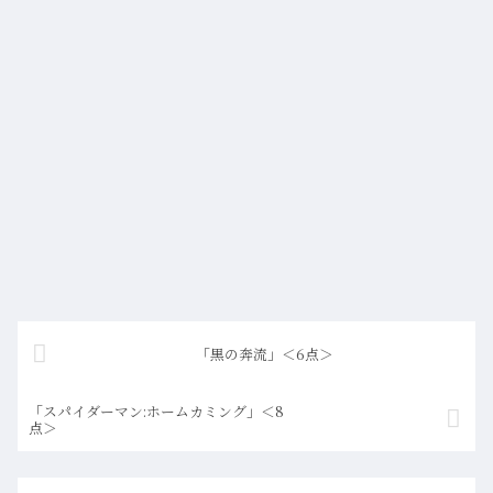
「黒の奔流」＜6点＞
「スパイダーマン:ホームカミング」＜8
点＞