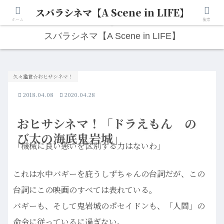
スバラシネマ【A Scene in LIFE】
人生は“ひとりごと”から始まる。映画と写真と日々のこと。
ホーム
検索
スバラシネマ【A Scene in LIFE】
久々鑑賞☆おヒサシネマ！
2018.04.08
2020.04.28
おヒサシネマ！「ドラえもん の
び太の海底鬼岩城」
「機械に良い悪いを区別する力はないわ」
これは水中バギーを庇うしずちゃんの台詞だが、この
台詞にこの映画のすべては表れている。
バギーも、そして鬼岩城のポセイドンも、「人間」の
命令に従っているに過ぎない。