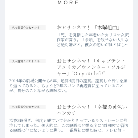
おヒサシネマ！ 「木曜組曲」
久々鑑賞☆おヒサシネマ！
「死」を覚悟した年老いたカリスマ女流
作家が言う。「余韻」を残せない人生な
ど絶対嫌だと。彼女の想いがほとばしる
ように、この映画のラストは、衝撃と甘
美を併せ持った上質な「余韻」に埋め尽
くされる。もう3度目の鑑賞となると思
おヒサシネマ！「キャプテン・
久々鑑賞☆おヒサシネマ！
うが、その余韻に対する感…more
アメリカ／ウィンター・ソルジ
ャー」“On your left!”
2014年の劇場公開から6年、通算4度目の鑑賞。鑑賞した日付を振
り返ってみると、ちょうど2年スパンで再鑑賞に至っていること
が、自分のことながら興味深い。
おヒサシネマ！ 「幸福の黄色い
久々鑑賞☆おヒサシネマ！
ハンカチ」
深夜3時過ぎ、何度も観ていて分かりきっているラストシーンに号
泣してしまった。個人的に、この映画ほど観る度に“面白味”が深ま
る映画は他にないように思う。一番最初に観た時は、テレビ放映
されていたのを何となく途中から観て、「古臭い映画だな」と思