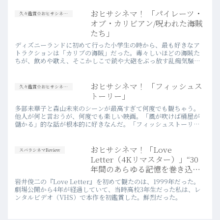
い…more
おヒサシネマ！ 「パイレーツ・
久々鑑賞☆おヒサシネマ！
オブ・カリビアン/呪われた海賊
たち」
ディズニーランドに初めて行った小学生の時から、最も好きなア
トラクションは「カリブの海賊」だった。毒々しいほどの海賊た
ちが、飲めや歌え、そこかしこで銃や大砲をぶっ放す乱痴気騒ぎ
ぶりは、子供には特に印象的で、他のメジャーでファンシーなア
トラクシ…more
おヒサシネマ！ 「フィッシュス
久々鑑賞☆おヒサシネマ！
トーリー」
多部未華子と森山未來のシーンが最高すぎて何度でも観ちゃう。
他人が何と言おうが、何度でも楽しい映画。「風が吹けば桶屋が
儲かる」的な話が根本的に好きなんだ。「フィッシュストーリ
ー」2009年【日】鑑賞環境：インターネット（U-NEXT）評価：
9…more
おヒサシネマ！「Love
スバラシネマReview
Letter（4Kリマスター）」“30
年間のあらゆる記憶を巻き込ん
で、手紙のように残り続ける”
岩井俊二の『Love Letter』を初めて観たのは、1999年だった。
劇場公開から4年が経過していて、当時高校3年生だった私は、レ
ンタルビデオ（VHS）で本作を初鑑賞した。鮮烈だった。