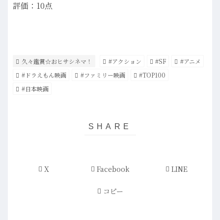
評価：10点
久々鑑賞☆おヒサシネマ！
#アクション
#SF
#アニメ
#ドラえもん映画
#ファミリー映画
#TOP100
#日本映画
X
Facebook
LINE
コピー