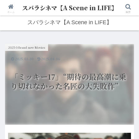
スバラシネマ【A Scene in LIFE】
人生は“ひとりごと”から始まる。映画と写真と日々のこと。
ホーム
検索
スバラシネマ【A Scene in LIFE】
2025☆Brand new Movies
2025.03.30
2025.04.06
「ミッキー17」“期待の最高潮に乗
り切れなかった名匠の大失敗作”