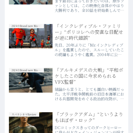
まず最初に言っておきたいのは、原作フ
ァンとしては、この映像化自体がやはり
大勝利であり、全10話を終始楽しんで
鑑賞した。何よりも、岩明均の「七夕の
国」が、全世界に対して視聴可能なコン
テンツとして、日の目を見たことが嬉し
「インクレディブル・ファミリ
2024☆Brand new Movies
かった。
ー」“ポリコレへの安直な目配せ
が逆に時代錯誤”
先日、20年ぶりに「Mr.インクレディブ
ル」を鑑賞したので、スルーしていたこ
の続編もようやく鑑賞。2004年に公開
された一作目は大ヒットだったはずだ
が、なぜ続編の製作が14年（2018年公
開）もかかってしまったのだろう。
「アルキメデスの大戦」“平和ボ
2024☆Brand new Movies
ケしたこの国に今求められる
VFX監督”
結論から言うと、とても面白い映画だっ
た。太平洋戦争開戦前の旧日本海軍にお
ける兵器開発をめぐる政治的攻防が、事
実と虚構を織り交ぜながら娯楽性豊かに
描き出される。
「ブラックアダム」“というより
スバラシネマReview
もほぼザ・ロック”
DCコミックスきってのダークヒーロー
に我らがドウェイン・ジョンソンが扮す