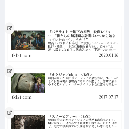
「パラサイト 半地下の家族」映画レビュ
ー “僕たちの無計画な計画はいつから始ま
っていたのでしょうか？”
映画「パラサイト 半地下の家族」レビュー・ネタバレ
批評・感想 本当に裕福な者たちは、自らが“上
流”に居ること自体の意識がない。“下流”に住む貧し
い者たちの存在などその認識から既に薄く、蔑んでい
2020.01.16
tkl21.com
ることすら無意識だ。
「オクジャ／okja」＜8点＞
韓国が生んだ巨匠ポン・ジュノの最新作は、Netflixに
よる世界同時配信映画であるに相応しく、非常に触れ
やすく見やすいエンターテイメント性に富んだ楽しい
アクション・アドベンチャーである……ように見える
が、勿論そんな映画ではない。当然ながら、…more
2017.07.17
tkl21.com
「スノーピアサー」＜8点＞
韓国が誇る名匠ポン・ジュノの世界進出作品として、
期待は高く、是が非でも映画館で観たかったのだけれ
ど、地方の映画館では公開されず悔しい思いをした。