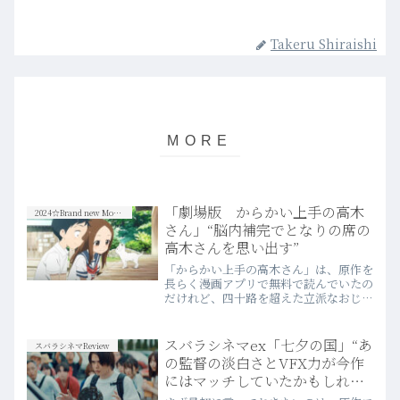
Takeru Shiraishi
「劇場版 からかい上手の高木
2024☆Brand new Movies
さん」“脳内補完でとなりの席の
高木さんを思い出す”
「からかい上手の高木さん」は、原作を
長らく漫画アプリで無料で読んでいたの
だけれど、四十路を超えた立派なおじさ
んである私は、次第に二人が織りなす甘
酸っぱさと眩しさにたまらなくなってし
まい、先日ついに単行本を購入し始め
スバラシネマex「七夕の国」“あ
スバラシネマReview
た。
の監督の淡白さとVFX力が今作
にはマッチしていたかもしれな
い”