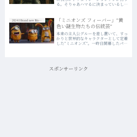
る。そりゃあハマるに決まっているし、
俳優単体の存在感のみを捉えたならば、
数多のアメコミヒーロー映画の中でも指
折りの「説得力」を示したと言っても過
「ミニオンズ フィーバー」“黄
2024☆Brand new Movies
言ではないだろう。
色い謎生物たちの伝統芸“
本来の主人公グルーを差し置いて、すっ
かりと世界的なキャラクターとして定着
した“ミニオンズ“。一昨日開幕したパリ
五輪の開会式においても、割と長尺の時
間を使って、開会式用にオリジナル制作
されたミニオンズのアニメーション場面
が映し出されていたことからも、このキ
ャラクターたちが確固たる“世界的地
スポンサーリンク
位“を得ていることは明らかだろう。