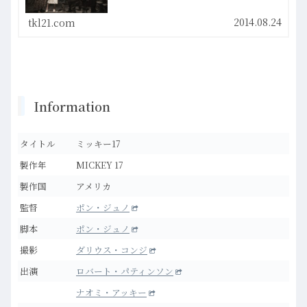
ヒットに伴う順次公開を望んでいたのだが、どうやら
興行成績的にも振るわなかったようで……。思った
よ…more
2014.08.24
tkl21.com
Information
タイトル
ミッキー17
製作年
MICKEY 17
製作国
アメリカ
監督
ポン・ジュノ
脚本
ポン・ジュノ
撮影
ダリウス・コンジ
出演
ロバート・パティンソン
ナオミ・アッキー