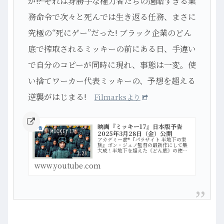
が――!? それは身勝手な権力者たちの過酷すぎる業
務命令で次々と死んでは生き返る任務、まさに
究極の“死にゲー”だった! ブラック企業のどん
底で搾取されるミッキーの前にある日、手違い
で自分のコピーが同時に現れ、事態は一変。使
い捨てワーカー代表ミッキーの、予想を超える
逆襲がはじまる!
Filmarksより
映画『ミッキー17』日本版予告
2025年3月28日（金）公開
アカデミー賞®『パラサイト 半地下の家
族』ポン・ジュノ監督の最新作にして集
大成！半地下を超えた《どん底》の使い
捨てワーカー“ミッキー”による、権力者
たちへの逆襲エンターテイメント！＜ス
www.youtube.com
トーリー＞人生失敗だらけの男“ミッキ
ー”が手に入れたのは…more