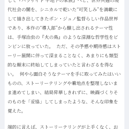
して『パラサイト 半地下の家族』へと、世界共通の現
代社会の闇を、シニカルで乾いた“可笑しみ”を満載に
して描き出してきたポン・ジュノ監督らしい作品世界
であり、本作の“導入部”から醸し出されるテーマ性
は、手塚治虫の『火の鳥』のような深淵な哲学性をビ
ンビンに放っていた。 ただ、その予感や期待感はスト
ーリー展開に伴って深まることなく、あまりにも類型
的な顛末に終始してしまっていたと言わざるを得な
い。 何やら面白そうなテーマを手に取ってみたはいい
ものの、ストーリーテリングや着地点を整理しないま
ま進めてしまい、結局昇華しきれずに、映画づくりそ
のものを「妥協」してしまったような、そんな印象を
覚えた。
端的に言えば、ストーリーテリングが上手くなく、お