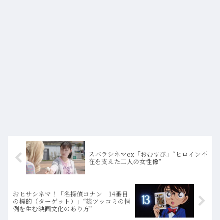
スバラシネマex「おむすび」“ヒロイン不
在を支えた二人の女性像”
おヒサシネマ！「名探偵コナン 14番目
の標的（ターゲット）」“総ツッコミの恒
例を生む映画文化のあり方”