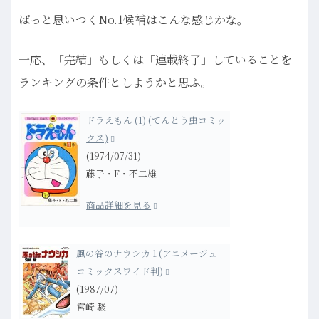
ぱっと思いつくNo.1候補はこんな感じかな。
一応、「完結」もしくは「連載終了」していることを
ランキングの条件としようかと思ふ。
ドラえもん (1) (てんとう虫コミッ
クス)
(1974/07/31)
藤子・F・不二雄
商品詳細を見る
風の谷のナウシカ 1 (アニメージュ
コミックスワイド判)
(1987/07)
宮崎 駿