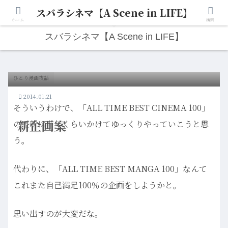
スバラシネマ【A Scene in LIFE】
人生は“ひとりごと”から始まる。映画と写真と日々のこと。
ホーム
検索
スバラシネマ【A Scene in LIFE】
ひとり漫画夜話
2014.01.21
そういうわけで、「ALL TIME BEST CINEMA 100」
新企画案
の更新は半年くらいかけてゆっくりやっていこうと思
う。
代わりに、「ALL TIME BEST MANGA 100」なんて
これまた自己満足100％の企画をしようかと。
思い出すのが大変だな。