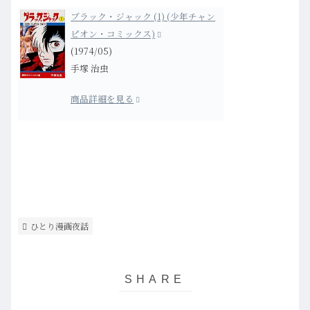
ブラック・ジャック (1) (少年チャン
ピオン・コミックス)
(1974/05)
手塚 治虫
商品詳細を見る
ひとり漫画夜話