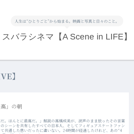
人生は“ひとりごと”から始まる。映画と写真と日々のこと。
スバラシネマ【A Scene in LIFE】
VE】
最高」の朝
高だ。ほんとに最高だ。」解説の高橋成美が、涙声のまま放ったその言葉
そのシーンを共有したすべての日本人、そしてフィギュアスケートファン
って共通した思いだったに違いない。24時間が経過したけれど、あの“4