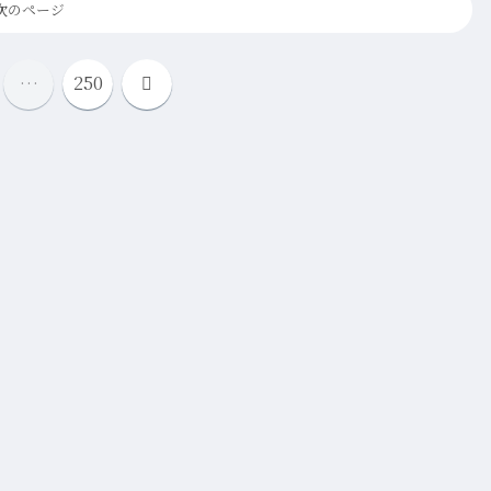
次のページ
次
…
250
へ