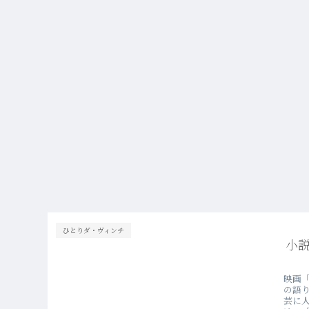
ひとりダ・ヴィンチ
小
映画
の語
芸に