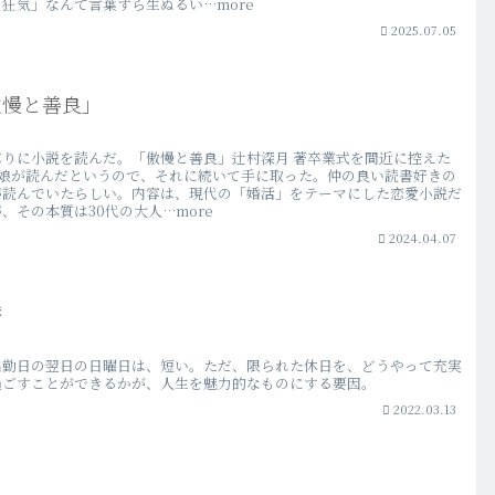
狂気」なんて言葉すら生ぬるい…more
2025.07.05
傲慢と善良」
ぶりに小説を読んだ。「傲慢と善良」辻村深月 著卒業式を間近に控えた
の娘が読んだというので、それに続いて手に取った。仲の良い読書好きの
が読んでいたらしい。内容は、現代の「婚活」をテーマにした恋愛小説だ
、その本質は30代の大人…more
2024.04.07
港
出勤日の翌日の日曜日は、短い。ただ、限られた休日を、どうやって充実
過ごすことができるかが、人生を魅力的なものにする要因。
2022.03.13