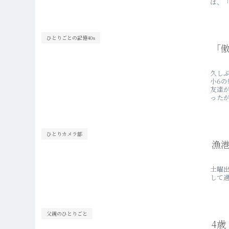
は、「
ひとりごとの記憶40s
「
久し
小6
友達
ったが
ひとりカメラ部
漁
土曜
して
父親のひとりごと
4歳