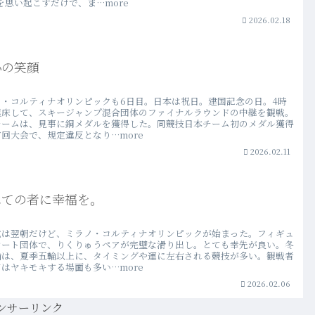
を思い起こすだけで、ま…more
2026.02.18
心の笑顔
ノ・コルティナオリンピックも6日目。日本は祝日。建国記念の日。4時
起床して、スキージャンプ混合団体のファイナルラウンドの中継を観戦。
チームは、見事に銅メダルを獲得した。同競技日本チーム初のメダル獲得
回大会で、規定違反となり…more
2026.02.11
べての者に幸福を。
式は翌朝だけど、ミラノ・コルティナオリンピックが始まった。フィギュ
ケート団体で、りくりゅうペアが完璧な滑り出し。とても幸先が良い。冬
輪は、夏季五輪以上に、タイミングや運に左右される競技が多い。観戦者
はヤキモキする場面も多い…more
2026.02.06
ンサーリンク