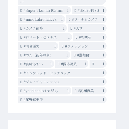
m
#Super-Tkumar105mm
1
#SEL20F18G
1
#minoltahi-matic7s
1
#フィルムカメラ
1
#カメラ散歩
1
#人情
1
#ロバート・ゼメキス
1
#杉咲花
1
#河合優実
1
#ファッション
1
#のん（能年玲奈）
1
#詐欺師
1
#宮﨑あおい
1
#岡本喜八
1
1
#アルフレッド・ヒッチコック
1
#ジム・ジャームッシュ
1
#yashicaelectro35gx
1
#河瀨直美
1
#尾野真千子
1