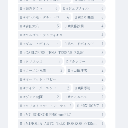
#海外ドラマ
6
#ジュブナイル
6
#ギレルモ・デル・トロ
6
#怪奇映画
6
#吉田大八
5
#伊藤沙莉
4
#ヨルゴス・ランティモス
4
#ダニー・ボイル
4
#ハードボイルド
4
#CARLZEISS_JENA_TESSAR_2.8/50
3
#クリスマス
3
#カンフー
3
#コーエン兄弟
3
#山田洋次
2
#マーゴット・ロビー
2
#アイナ・ジ・エンド
2
#黒澤明
2
#ゾンビ映画
2
#オムニバス
2
#クリストファー・ノーラン
2
#RX100M7
1
#MC-ROKKOR-PF50mmF1.7
1
#MINOLTA_AUTO_TELE_ROKKOR-PF135m
1