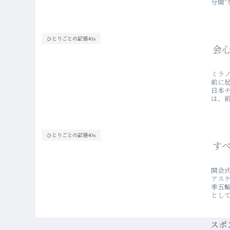
分間”
ひとりごとの記憶40s
会
ミラ
前に
日本
は、前
ひとりごとの記憶40s
す
開会
アス
季五
として
スポ