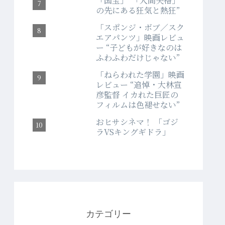
「国宝」“「人間失格」
の先にある狂気と熱狂”
「スポンジ・ボブ／スク
エアパンツ」映画レビュ
ー “子どもが好きなのは
ふわふわだけじゃない”
「ねらわれた学園」映画
レビュー “追悼・大林宣
彦監督 イカれた巨匠の
フィルムは色褪せない”
おヒサシネマ！ 「ゴジ
ラVSキングギドラ」
カテゴリー