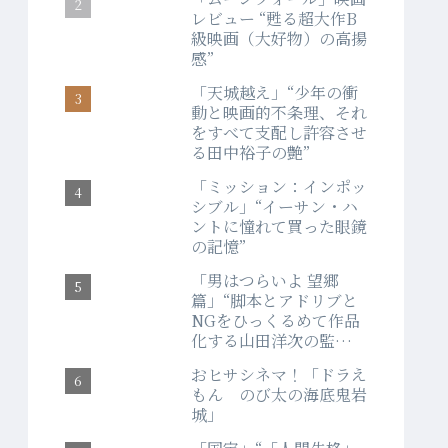
レビュー “甦る超大作B
級映画（大好物）の高揚
感”
「天城越え」“少年の衝
動と映画的不条理、それ
をすべて支配し許容させ
る田中裕子の艶”
「ミッション：インポッ
シブル」“イーサン・ハ
ントに憧れて買った眼鏡
の記憶”
「男はつらいよ 望郷
篇」“脚本とアドリブと
NGをひっくるめて作品
化する山田洋次の監督
力”
おヒサシネマ！「ドラえ
もん のび太の海底鬼岩
城」