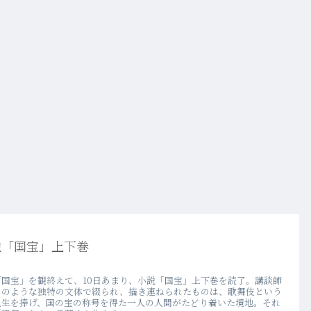
説「国宝」上下巻
「国宝」を観終えて、10日あまり、小説「国宝」上下巻を読了。講談師
りのような独特の文体で綴られ、描き連ねられたものは、歌舞伎という
人生を捧げ、国の宝の称号を得た一人の人間がたどり着いた境地。それ