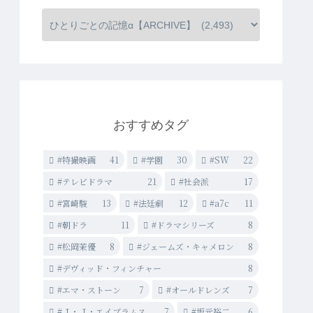
おすすめタグ
#特撮映画
41
#学園
30
#SW
22
#テレビドラマ
21
#社会派
17
#宮崎駿
13
#法廷劇
12
#a7c
11
#朝ドラ
11
#ドラマシリーズ
8
#松岡茉優
8
#ジェームズ・キャメロン
8
#デヴィッド・フィンチャー
8
#エマ・ストーン
7
#オールドレンズ
7
#Ｊ・Ｊ・エイブラムス
7
#坂元裕二
6