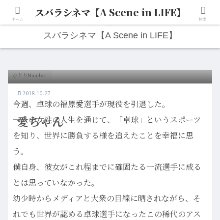
スバラシネマ【A Scene in LIFE】
人生は“ひとりごと”から始まる。映画と写真と日々のこと。
ホーム
検索
スバラシネマ【A Scene in LIFE】
ひとりNumber
2018.10.27
今週、卓球の福原愛選手が現役を引退した。
愛ちゃん
一人の女性の人生を通じて、「卓球」というスポーツ
を知り、世界に勝負する様を追えたことを幸福に思
う。
僕自身、彼女がこれ程までに確固たる一流選手に成る
とは思っていなかった。
幼少時からメディアと大衆の目線に晒されながら、そ
れでも世界が認める卓球選手になったこの稀代のアス