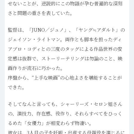
せないことが、逆説的にこの物語が孕む普遍的な深刻
さと問題の重さを表していた。
監督は、「JUNO／ジュノ」、「ヤング≒アダルト」の
ジェイソン・ライトマン。両作とも脚本を担ったディ
アブロ・コディとの三度のタッグによる作品世界の安
定感は抜群で、ストーリーテリングは勿論のこと、映
画作りが流石に巧かった。
序盤から、“上手な映画”の心地よさを堪能することが
できた。
そしてなんと言っても、シャーリーズ・セロン姐さん
の、演技力、存在感、役作り、それらすべてをひっく
るめた「女優力」が相変わらず物凄い。
彼女は、3人目の子を妊娠・出産する母親役を演じるに