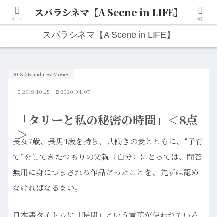
スバラシネマ【A Scene in LIFE】
人生は“ひとりごと”から始まる。映画と写真と日々のこと。
ホーム
検索
スバラシネマ【A Scene in LIFE】
2018☆Brand new Movies
2018.10.25
2020.04.07
「タリーと私の秘密の時間」＜8点
＞
長女7歳、長男4歳を持ち、共働きの妻とともに、“子育
て”をしてきたつもりの父親（自分）にとっては、問答
無用に身につまされる作品だったことを、先ずは認め
なければなるまい。
日本語タイトルに「時間」という言葉が使われている