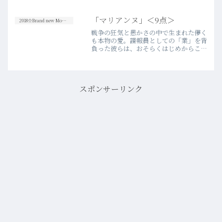
惜しみなく繰り広げられるギミックのエンターテイメント力が素
晴…more
「マリアンヌ」＜9点＞
2018☆Brand new Movies
戦争の狂気と愚かさの中で生まれた儚く
も本物の愛。諜報員としての「業」を背
負った彼らは、おそらくはじめからこの
平穏が永く続かないことを、心の奥底で
は覚悟していたのだろう。冒頭から二人
の瞳には深い闇が宿っていて、それは戦
火の混沌の中を生き抜くた…more
スポンサーリンク