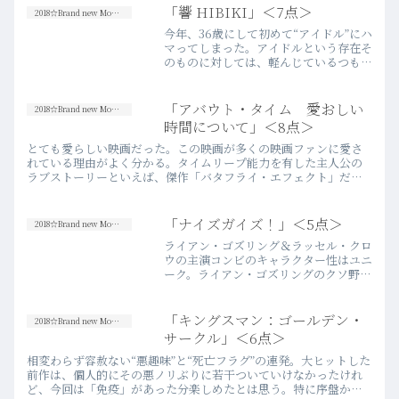
「響 HIBIKI」＜7点＞
2018☆Brand new Movies
今年、36歳にして初めて“アイドル”にハ
マってしまった。アイドルという存在そ
のものに対しては、軽んじているつもり
はなく、むしろ広義の意味の“エンター
テイメント”としてリスペクトしてい
る。ただ、“モーニング
「アバウト・タイム 愛おしい
2018☆Brand new Movies
娘。”も、“AKB48”も、興味がな…
時間について」＜8点＞
more
とても愛らしい映画だった。この映画が多くの映画ファンに愛さ
れている理由がよく分かる。タイムリープ能力を有した主人公の
ラブストーリーといえば、傑作「バタフライ・エフェクト」だっ
たり、クリストファー・リーブの「ある日どこかで」だったり、
今作同様…more
「ナイズガイズ！」＜5点＞
2018☆Brand new Movies
ライアン・ゴズリング＆ラッセル・クロ
ウの主演コンビのキャラクター性はユニ
ーク。ライアン・ゴズリングのクソ野郎
ぶり、ラッセル・クロウの無頼漢ぶり、
それぞれがこれまでの数多の主演映画で
見せてこなかった“顔”を喜々として演じ
「キングスマン：ゴールデン・
2018☆Brand new Movies
ており、愛すべきキャラ…more
サークル」＜6点＞
相変わらず容赦ない“悪趣味”と“死亡フラグ”の連発。大ヒットした
前作は、個人的にその悪ノリぶりに若干ついていけなかったけれ
ど、今回は「免疫」があった分楽しめたとは思う。特に序盤から