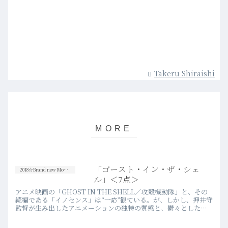
Takeru Shiraishi
「ゴースト・イン・ザ・シェ
2018☆Brand new Movies
ル」＜7点＞
アニメ映画の「GHOST IN THE SHELL／攻殻機動隊」と、その
続編である「イノセンス」は“一応”観ている。が、しかし、押井守
監督が生み出したアニメーションの独特の質感と、鬱々とした世
界観が、個人的にどうにも肌に合わず、面白いとは言…more