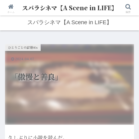
スバラシネマ【A Scene in LIFE】
人生は“ひとりごと”から始まる。映画と写真と日々のこと。
ホーム
検索
スバラシネマ【A Scene in LIFE】
ひとりごとの記憶40s
2024.04.07
「傲慢と善良」
久しぶりに小説を読んだ。