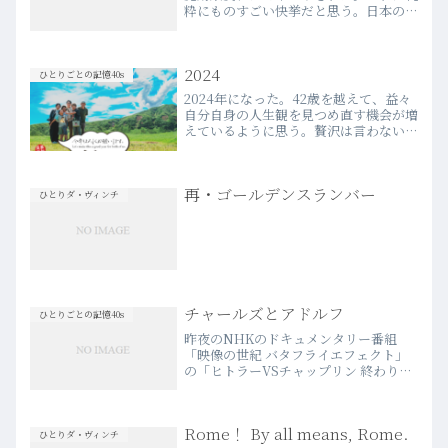
粋にものすごい快挙だと思う。日本の
「特撮」を根底に敷いた映像技術が、つ
いに世界と勝負し得るフェーズにたどり
着いたということで、それは映像表現に
2024
携わる多くの人間にと…more
ひとりごとの記憶40s
2024年になった。42歳を越えて、益々
自分自身の人生観を見つめ直す機会が増
えているように思う。贅沢は言わない
が、人生を充実させていきたいという思
いは深まっている。自分のために、家族
のために、心身ともに健全に「生活」を
再・ゴールデンスランバー
していきたい。今年の目…more
ひとりダ・ヴィンチ
チャールズとアドルフ
ひとりごとの記憶40s
昨夜のNHKのドキュメンタリー番組
「映像の世紀 バタフライエフェクト」
の「ヒトラーVSチャップリン 終わりな
き闘い」がとても興味深かった。まずこ
の二人の歴史的人物の誕生日が僅か“4
日”違いであることに驚いた。何という
Rome！ By all means, Rome.
宿命。まったく正反対の思…more
ひとりダ・ヴィンチ