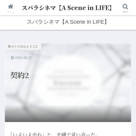
スバラシネマ【A Scene in LIFE】
人生は“ひとりごと”から始まる。映画と写真と日々のこと。
ホーム
検索
スバラシネマ【A Scene in LIFE】
家づくりのひとりごと
2015.05.17
契約2
「いよいよやね」と、夫婦で言い合った。