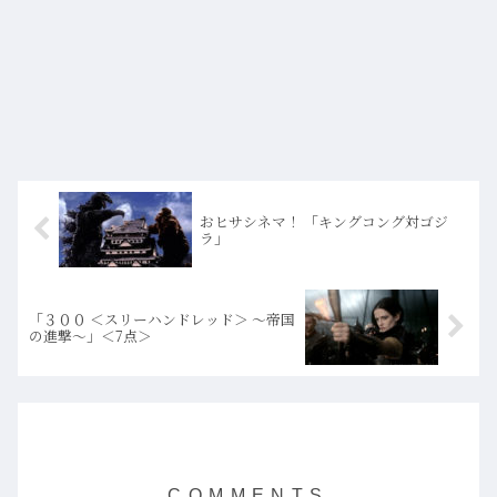
おヒサシネマ！ 「キングコング対ゴジ
ラ」
「３００ ＜スリーハンドレッド＞ ～帝国
の進撃～」＜7点＞