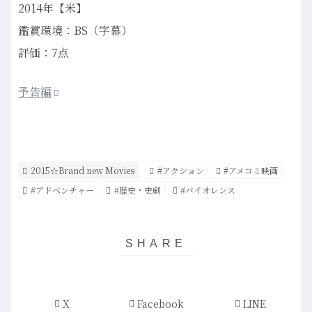
2014年【米】
鑑賞環境：BS（字幕）
評価：7点
予告編
2015☆Brand new Movies
#アクション
#アメコミ映画
#アドベンチャー
#歴史・史劇
#バイオレンス
X
Facebook
LINE