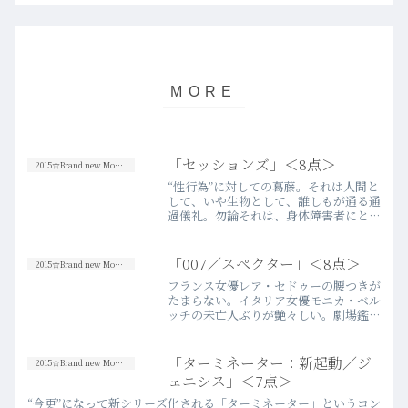
「セッションズ」＜8点＞
2015☆Brand new Movies
“性行為”に対しての葛藤。それは人間と
して、いや生物として、誰しもが通る通
過儀礼。勿論それは、身体障害者にとっ
ても同様なことなのだけれど、臆病な社
会は、そういうことからついつい目を背
けがちだ。この映画は、「障害者と性」
「007／スペクター」＜8点＞
2015☆Brand new Movies
という、浅はかな固定観…more
フランス女優レア・セドゥーの腰つきが
たまらない。イタリア女優モニカ・ベル
ッチの未亡人ぶりが艶々しい。劇場鑑賞
を終えて、余韻に浸りながら今作を振り
返った時、先ず第一に脳裏に浮かんでき
たものは、“ボンド・ガール”たちの“曲
「ターミネーター：新起動／ジ
2015☆Brand new Movies
線美”だった。非常に欲…more
ェニシス」＜7点＞
“今更”になって新シリーズ化される「ターミネーター」というコン