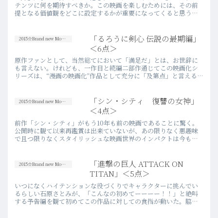
テンツに何を期待すべきか。この映画を楽しむためには、その前
提となる価値観をどこに設定するかが重要になってくると思う。
個人的な結論を言うと、僕自身はしっかりと楽しむことが出来
た。今…more
「るろうに剣心 伝説の最期編」
2015☆Brand new Movies
＜6点＞
原作ファンとして、当然総てにおいて「満足だ」とは、お世辞に
も言えない。けれども、一作目と続編二部作通じてこの映画化シ
リーズは、“漫画の映画化”作品として充分に「及第点」と言えるも
のだったと思う。他の漫画以上に極めて“マンガ的”な原作のビジ
ュ…more
「シン・シティ 復讐の女神」
2015☆Brand new Movies
＜4点＞
前作「シン・シティ」がもう10年も前の映画であることに驚く。
公開時に観て以来再鑑賞は出来ていないが、あの限りなく悪趣味
で且つ限りなくスタイリッシュな映画世界のインパクトは今も記
憶に新しい。前作公開の直後から続編の噂は聞いていたがなかな
か完成…more
「進撃の巨人 ATTACK ON
2015☆Brand new Movies
TITAN」＜5点＞
いつになくハイテンションな役づくりでキャラクターに挑んでい
るらしい石原さとみが、「こんなの初めてーーーー！！」と絶叫
する予告編を観て初めてこの作品に対しての食指が動いた。脇役
を演じる女優の台詞一つが気になって、映画館まで足を運んだこ
とは記憶…more