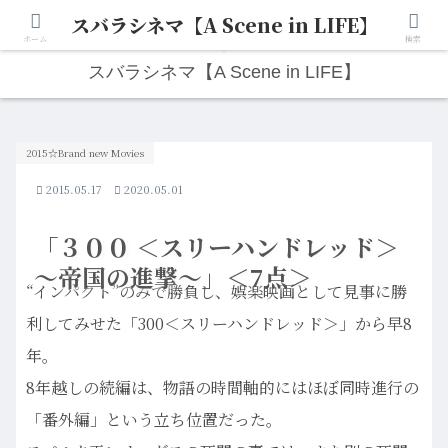
スバラシネマ【A Scene in LIFE】
人生は“ひとりごと”から始まる。映画と写真と日々のこと。
ホーム
検索
スバラシネマ【A Scene in LIFE】
2015☆Brand new Movies
2015.05.17
2020.05.01
「３００ ＜スリーハンドレッド＞
～帝国の進撃～」＜7点＞
“インパクト”のみで勝負し、娯楽映画として見事に勝
利してみせた「300＜スリーハンドレッド＞」から早8
年。
8年越しの続編は、物語の時間軸的にはほぼ同時進行の
「番外編」という立ち位置だった。