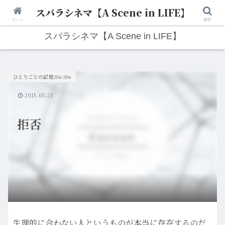
スバラシネマ【A Scene in LIFE】
人生は“ひとりごと”から始まる。映画と写真と日々のこと。
ホーム
検索
スバラシネマ【A Scene in LIFE】
ひとりごとの記憶20s-30s
2015.05.23
拒否
生理的に合わない人というものが本当に存在するのだ