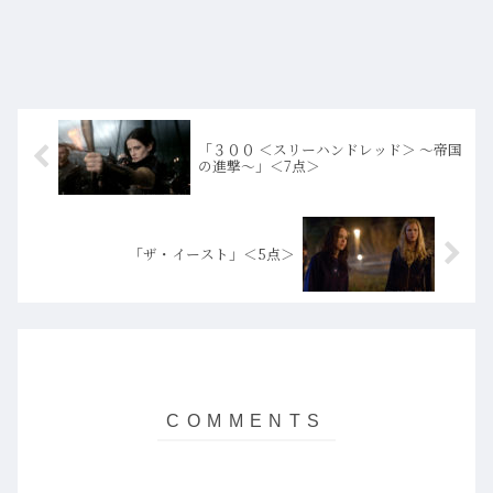
「３００ ＜スリーハンドレッド＞ ～帝国
の進撃～」＜7点＞
「ザ・イースト」＜5点＞