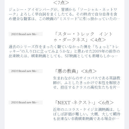
＜7点＞
ジェシー・アイゼンバーグが、冒頭から「ソーシャル・ネットワ
ーク」よろしく早台詞をまくしたてる。その時点で自分自身を含
め健全な観客は、この映画の“ミスリード”に引っ掛かっていたのか
もしれない。“マジック”を描いた映画になかなか良作はない。マ
ジ…more
「スター・トレック イント
2013☆Brand new Movies
ゥ・ダークネス」＜4点＞
過去のシリーズ作をまったく観ていなかった僕を「ちょっと“トレ
ッキー”の入り口に立ってみようかな」と思わせた2009年の前作の
出来映えは、娯楽映画としても、SF映画としても素晴らしかっ
た。その新シリーズの満を持しての続編に対しては、ブロック
バ…more
「悪の教典」＜8点＞
2013☆Brand new Movies
生まれながらのサイコパスである英語教
師が、ふとしたきっかけで本性を解放さ
せ、担任するクラスの高校生たちを片っ
端からショットガンで撃ち殺していくと
いう、不謹慎極まりない映画である。某
トップアイドルのようにこの映画を観て
「NEXT -ネクスト-」＜6点＞
2013☆Brand new Movies
激怒する人も多いのだろう…more
近年のニコラス・ケイジ主演映画は、し
ばしば評価が難しい。大概、大して期待
も出来ないB級娯楽映画である場合が多
いので、そもそもハードルを上げる必要
もなくサクッと観終わる。期待感は極め