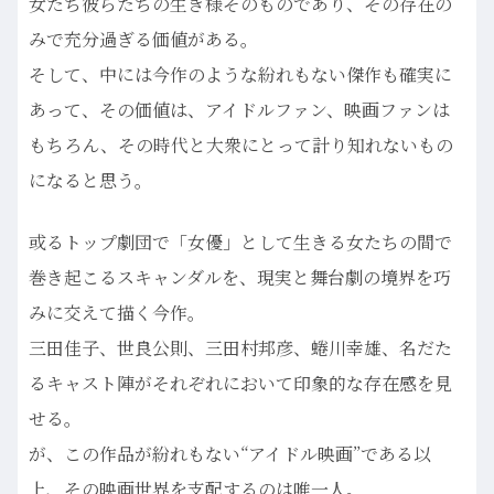
女たち彼らたちの生き様そのものであり、その存在の
みで充分過ぎる価値がある。
そして、中には今作のような紛れもない傑作も確実に
あって、その価値は、アイドルファン、映画ファンは
もちろん、その時代と大衆にとって計り知れないもの
になると思う。
或るトップ劇団で「女優」として生きる女たちの間で
巻き起こるスキャンダルを、現実と舞台劇の境界を巧
みに交えて描く今作。
三田佳子、世良公則、三田村邦彦、蜷川幸雄、名だた
るキャスト陣がそれぞれにおいて印象的な存在感を見
せる。
が、この作品が紛れもない“アイドル映画”である以
上、その映画世界を支配するのは唯一人。