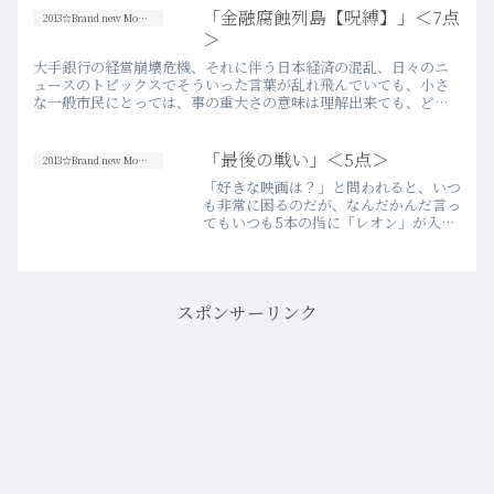
て薄いので、「思ったよりは楽しんで最
「金融腐蝕列島【呪縛】」＜7点
2013☆Brand new Movies
後まで観られたな」という…more
＞
大手銀行の経営崩壊危機、それに伴う日本経済の混乱、日々のニ
ュースのトピックスでそういった言葉が乱れ飛んでいても、小さ
な一般市民にとっては、事の重大さの意味は理解出来ても、どこ
か別世界の出来事のように思えてしまうのが実情。でも、それら
を司る金…more
「最後の戦い」＜5点＞
2013☆Brand new Movies
「好きな映画は？」と問われると、いつ
も非常に困るのだが、なんだかんだ言っ
てもいつも5本の指に「レオン」が入っ
てしまう。ミーハーな映画ファンのよう
で気恥ずかしさも感じるのだけれど、好
きなんだからしょうがない。実際、「レ
オン」は最高に良い映画な…more
スポンサーリンク