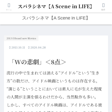
スバラシネマ【A Scene in LIFE】
人生は“ひとりごと”から始まる。映画と写真と日々のこと。
ホーム
検索
スバラシネマ【A Scene in LIFE】
2013☆Brand new Movies
2013.10.11
2020.04.28
「Wの悲劇」＜8点＞
流行の中で生まれては消える“アイドル”という“生き
方”の数だけ、アイドル映画というものは存在する。
“演じる”ということにおいては素人に毛が生えた程度
の人間が主演を張るわけだから、当然駄作も多い。
しかし、すべてのアイドル映画は、アイドルである彼