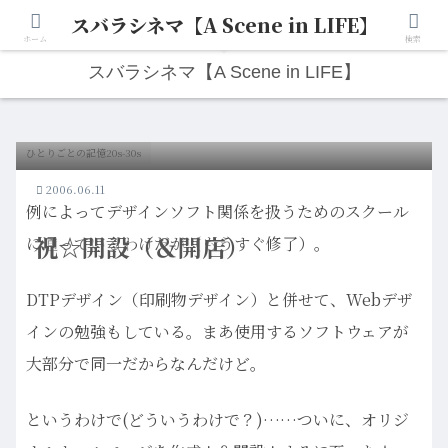
スバラシネマ【A Scene in LIFE】
人生は“ひとりごと”から始まる。映画と写真と日々のこと。
ホーム
検索
スバラシネマ【A Scene in LIFE】
ひとりごとの記憶20s-30s
2006.06.11
例によってデザインソフト関係を扱うためのスクール
祝☆開設（＆開店）
に通っているわけだが（もうすぐ修了）。
DTPデザイン（印刷物デザイン）と併せて、Webデザ
インの勉強もしている。まあ使用するソフトウェアが
大部分で同一だからなんだけど。
というわけで(どういうわけで？)……ついに、オリジ