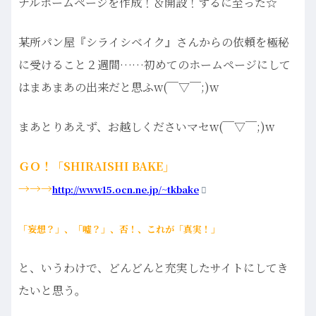
ナルホームページを作成！＆開設！するに至った☆
某所パン屋『シライシベイク』さんからの依頼を極秘
に受けること２週間……初めてのホームページにして
はまあまあの出来だと思ふw(￣▽￣;)w
まあとりあえず、お越しくださいマセw(￣▽￣;)w
ＧＯ！「SHIRAISHI BAKE」
→→→
http://www15.ocn.ne.jp/~tkbake
「妄想？」、「嘘？」、否！、これが「真実！」
と、いうわけで、どんどんと充実したサイトにしてき
たいと思う。