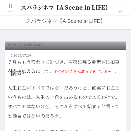
スバラシネマ【A Scene in LIFE】
人生は“ひとりごと”から始まる。映画と写真と日々のこと。
ホーム
検索
スバラシネマ【A Scene in LIFE】
ひとりごとの記憶20s-30s
2005.07.29
７月ももう終わりに近づき、次第に募る憂鬱さに拍車
懐が……
をかけるようにして、
貯金がどんどん減ってきている……。
人生お金がすべてではないだろうけど、確実にお金と
いうものは、人生の一角を占めるものであるわけで。
すべてではないけど、そこからすべて始まると言って
も過言ではないのだろう。