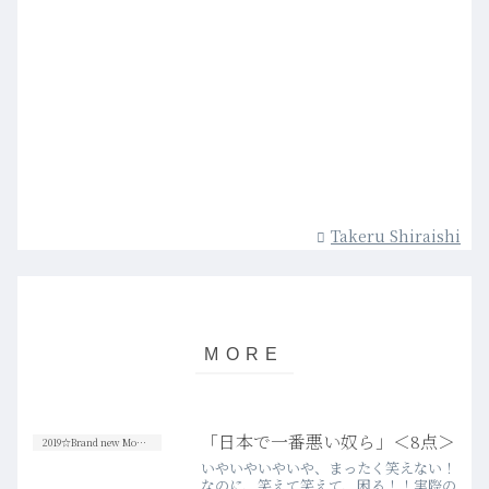
Takeru Shiraishi
「日本で一番悪い奴ら」＜8点＞
2019☆Brand new Movies
いやいやいやいや、まったく笑えない！
なのに、笑えて笑えて、困る！！実際の