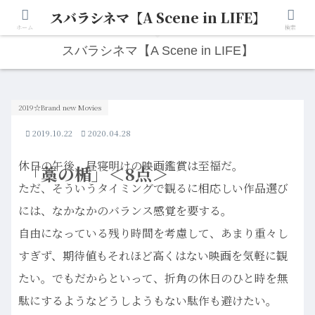
スバラシネマ【A Scene in LIFE】
人生は“ひとりごと”から始まる。映画と写真と日々のこと。
ホーム
検索
スバラシネマ【A Scene in LIFE】
2019☆Brand new Movies
2019.10.22
2020.04.28
休日の午後、昼寝明けの映画鑑賞は至福だ。
「藁の楯」＜8点＞
ただ、そういうタイミングで観るに相応しい作品選び
には、なかなかのバランス感覚を要する。
自由になっている残り時間を考慮して、あまり重々し
すぎず、期待値もそれほど高くはない映画を気軽に観
たい。でもだからといって、折角の休日のひと時を無
駄にするようなどうしようもない駄作も避けたい。