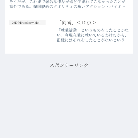
そうだが、これまで著名な作品が殆ど生まれてこなかったことが
意外である。韓国映画のクオリティの高いアクション・バイオレ
ンス描写や、特有のドライさを携えた客観性や批評性、トータル
バランス…more
「何者」＜10点＞
2019☆Brand new Movies
「就職活動」というものをしたことがな
い。今現在職に就いているわけだから、
正確にはそれをしたことがないというの
は間違いかもしれないが、この映画のメ
インストリームに描きつけられている、
いわゆる“新卒採用”向けの活動をしなか
ったという意だ。ただし…more
スポンサーリンク