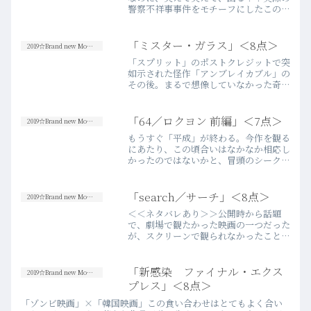
警察不祥事事件をモチーフにしたこの犯
罪映画は、想像以上に胸クソが悪くて、
想像以上に面白くて、とても困った映画
だった。こういう“感覚”を、日本の映画
「ミスター・ガラス」＜8点＞
2019☆Brand new Movies
ファンが体感する機会は…more
「スプリット」のポストクレジットで突
如示された怪作「アンブレイカブル」の
その後。まるで想像していなかった奇跡
的な連なりと、「特異」そのものの3人
のキャラクターたちの再登場に際し、両
作推しのシャマラン映画ファンとして
「64／ロクヨン 前編」＜7点＞
2019☆Brand new Movies
は、鑑賞前から高揚感が膨れ…more
もうすぐ「平成」が終わる。今作を観る
にあたり、この頃合いはなかなか相応し
かったのではないかと、冒頭のシークエ
ンスで先ず思った。昭和天皇の崩御によ
り、昭和64年は7日間しかなかった。そ
の僅かな期間に起きた少女誘拐殺人事件
「search／サーチ」＜8点＞
2019☆Brand new Movies
をめぐる群像サスペンス…more
＜＜ネタバレあり＞＞公開時から話題
で、劇場で観たかった映画の一つだった
が、スクリーンで観られなかったことは
むしろラッキーだったかもしれない。多
くの場合、この表現は映画が“面白くな
かった”ことを意味するが、この映画は
「新感染 ファイナル・エクス
2019☆Brand new Movies
違う。文句なしに“面白い！…more
プレス」＜8点＞
「ゾンビ映画」×「韓国映画」この食い合わせはとてもよく合い