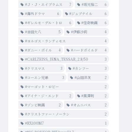
#Ｊ・Ｊ・エイブラムス
7
#坂元裕二
6
#海外ドラマ
6
#ジュブナイル
6
#ギレルモ・デル・トロ
6
#怪奇映画
6
#吉田大八
5
#伊藤沙莉
4
#ヨルゴス・ランティモス
4
#ダニー・ボイル
4
#ハードボイルド
4
#CARLZEISS_JENA_TESSAR_2.8/50
3
#クリスマス
3
#カンフー
3
#コーエン兄弟
3
#山田洋次
2
#マーゴット・ロビー
2
#アイナ・ジ・エンド
2
#黒澤明
2
#ゾンビ映画
2
#オムニバス
2
#クリストファー・ノーラン
2
#RX100M7
1