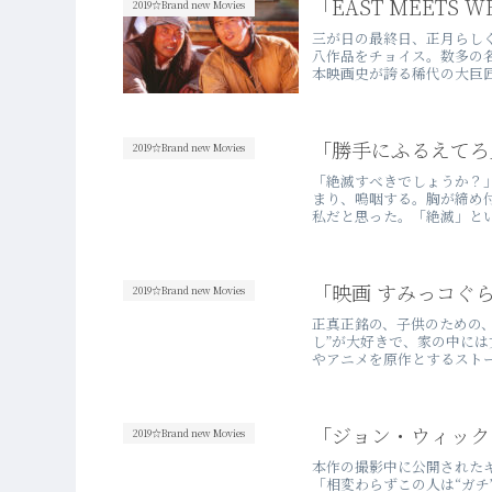
「EAST MEETS 
2019☆Brand new Movies
三が日の最終日、正月らし
八作品をチョイス。数多の
本映画史が誇る稀代の大巨匠
「勝手にふるえてろ
2019☆Brand new Movies
「絶滅すべきでしょうか？
まり、嗚咽する。胸が締め
私だと思った。「絶滅」とい
「映画 すみっコぐ
2019☆Brand new Movies
正真正銘の、子供のための、
し”が大好きで、家の中に
やアニメを原作とするストー
「ジョン・ウィック
2019☆Brand new Movies
本作の撮影中に公開された
「相変わらずこの人は“ガチ