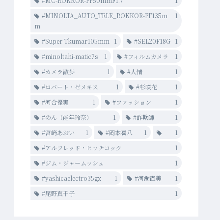
#MC-ROKKOR-PF50mmF1.7
1
#MINOLTA_AUTO_TELE_ROKKOR-PF135m
1
m
#Super-Tkumar105mm
1
#SEL20F18G
1
#minoltahi-matic7s
1
#フィルムカメラ
1
#カメラ散歩
1
#人情
1
#ロバート・ゼメキス
1
#杉咲花
1
#河合優実
1
#ファッション
1
#のん（能年玲奈）
1
#詐欺師
1
#宮﨑あおい
1
#岡本喜八
1
1
#アルフレッド・ヒッチコック
1
#ジム・ジャームッシュ
1
#yashicaelectro35gx
1
#河瀨直美
1
#尾野真千子
1