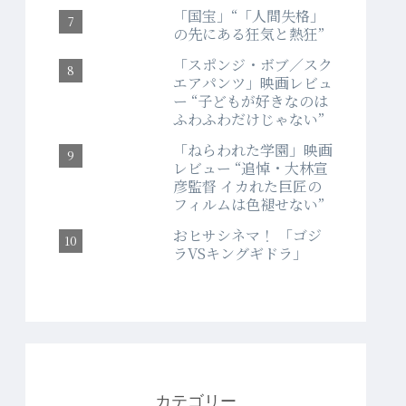
「国宝」“「人間失格」
の先にある狂気と熱狂”
「スポンジ・ボブ／スク
エアパンツ」映画レビュ
ー “子どもが好きなのは
ふわふわだけじゃない”
「ねらわれた学園」映画
レビュー “追悼・大林宣
彦監督 イカれた巨匠の
フィルムは色褪せない”
おヒサシネマ！ 「ゴジ
ラVSキングギドラ」
カテゴリー