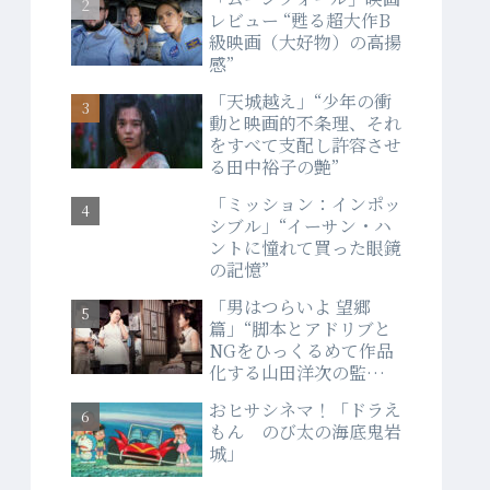
レビュー “甦る超大作B
級映画（大好物）の高揚
感”
「天城越え」“少年の衝
動と映画的不条理、それ
をすべて支配し許容させ
る田中裕子の艶”
「ミッション：インポッ
シブル」“イーサン・ハ
ントに憧れて買った眼鏡
の記憶”
「男はつらいよ 望郷
篇」“脚本とアドリブと
NGをひっくるめて作品
化する山田洋次の監督
力”
おヒサシネマ！「ドラえ
もん のび太の海底鬼岩
城」