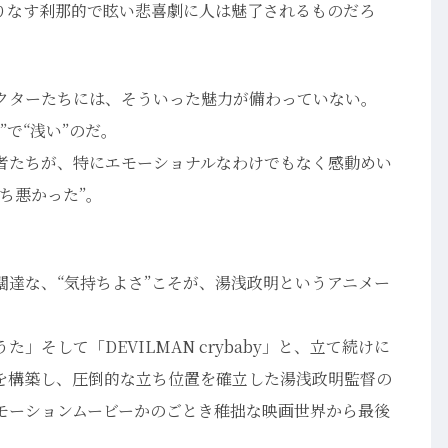
織りなす刹那的で眩い悲喜劇に人は魅了されるものだろ
クターたちには、そういった魅力が備わっていない。
で“浅い”のだ。
者たちが、特にエモーショナルなわけでもなく感動めい
ち悪かった”。
闊達な、“気持ちよさ”こそが、湯浅政明というアニメー
そして「DEVILMAN crybaby」と、立て続けに
を構築し、圧倒的な立ち位置を確立した湯浅政明監督の
モーションムービーかのごとき稚拙な映画世界から最後