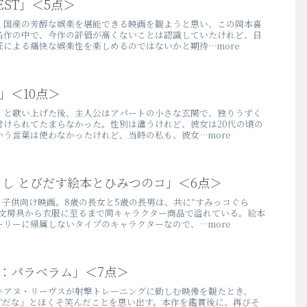
WEST」＜5点＞
く国産の芳醇な娯楽を堪能できる映画を観ようと思い、この岡本喜
名作の中で、今作の評価が高くないことは認識していたけれど、日
による痛快な娯楽性を楽しめるのではないかと期待…more
」＜10点＞
」と歌い上げた後、主人公はアパートの小さな玄関で、独りうずく
付けられてたまらなかった。性別は違うけれど、彼女は20代の頃の
う言葉は使わなかったけれど、当時の私も、彼女…more
らし とびだす絵本とひみつのコ」＜6点＞
子供向け映画。8歳の長女と5歳の長男は、共に“すみっコぐら
は文房具から衣服に至るまで同キャラクター商品で溢れている。絵本
リーに帰属しないタイプのキャラクターなので、…more
：パラベラム」＜7点＞
キアヌ・リーヴスが射撃トレーニングに勤しむ映像を観たとき、
”だな」とほくそ笑んだことを思い出す。本作を鑑賞後に、再びそ