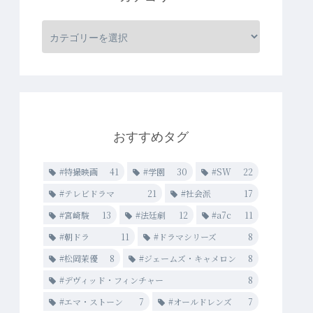
おすすめタグ
#特撮映画
41
#学園
30
#SW
22
#テレビドラマ
21
#社会派
17
#宮崎駿
13
#法廷劇
12
#a7c
11
#朝ドラ
11
#ドラマシリーズ
8
#松岡茉優
8
#ジェームズ・キャメロン
8
#デヴィッド・フィンチャー
8
#エマ・ストーン
7
#オールドレンズ
7