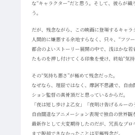
な“キャラクター”だと思う。そして、彼らが
う。
だが、残念ながら、この映画に登場するキャラ
人間的に嫌悪する余地すらなく、只々、“フツー”
都合のよいストーリー展開の中で、浅はかな若
たものを押し付けてくる印象を受け、終始“気持
その“気持ち悪さ”が極めて残念だった。
なぜなら、理屈ではなく、摩訶不思議で、自由
ション監督の真骨頂だと思っているからだ。
「夜は短し歩けよ乙女」「夜明け告げるルーのうた」
自由闊達なアニメーション表現で独自の世界観
最新作として大変期待したのだが、冗長なプロ
まで脱却できなかったことは至極残念だ。