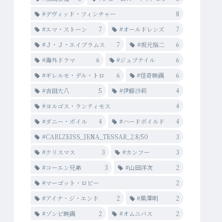
#デヴィッド・フィンチャー
8
#エマ・ストーン
7
#オールドレンズ
7
#Ｊ・Ｊ・エイブラムス
7
#坂元裕二
6
#海外ドラマ
6
#ジュブナイル
6
#ギレルモ・デル・トロ
6
#怪奇映画
6
#吉田大八
5
#伊藤沙莉
4
#ヨルゴス・ランティモス
4
#ダニー・ボイル
4
#ハードボイルド
4
#CARLZEISS_JENA_TESSAR_2.8/50
3
#クリスマス
3
#カンフー
3
#コーエン兄弟
3
#山田洋次
2
#マーゴット・ロビー
2
#アイナ・ジ・エンド
2
#黒澤明
2
#ゾンビ映画
2
#オムニバス
2