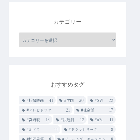
カテゴリー
おすすめタグ
#特撮映画
41
#学園
30
#SW
22
#テレビドラマ
21
#社会派
17
#宮崎駿
13
#法廷劇
12
#a7c
11
#朝ドラ
11
#ドラマシリーズ
8
#松岡茉優
8
#ジェームズ・キャメロン
8