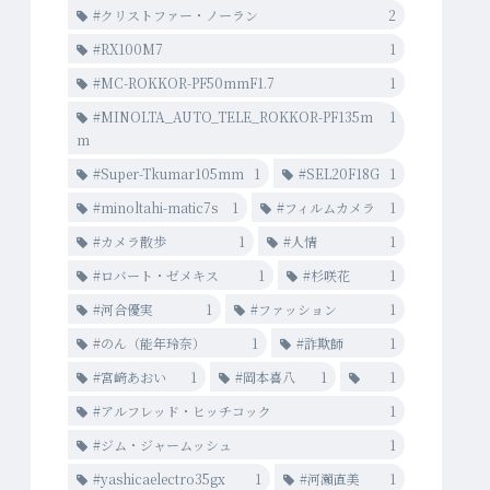
#クリストファー・ノーラン
2
#RX100M7
1
#MC-ROKKOR-PF50mmF1.7
1
#MINOLTA_AUTO_TELE_ROKKOR-PF135m
1
m
#Super-Tkumar105mm
1
#SEL20F18G
1
#minoltahi-matic7s
1
#フィルムカメラ
1
#カメラ散歩
1
#人情
1
#ロバート・ゼメキス
1
#杉咲花
1
#河合優実
1
#ファッション
1
#のん（能年玲奈）
1
#詐欺師
1
#宮﨑あおい
1
#岡本喜八
1
1
#アルフレッド・ヒッチコック
1
#ジム・ジャームッシュ
1
#yashicaelectro35gx
1
#河瀨直美
1