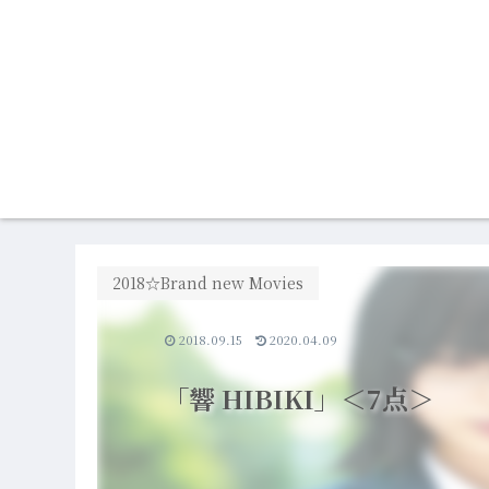
2018☆Brand new Movies
2018.09.15
2020.04.09
「響 HIBIKI」＜7点＞