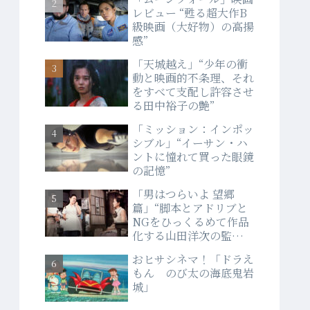
レビュー “甦る超大作B
級映画（大好物）の高揚
感”
「天城越え」“少年の衝
動と映画的不条理、それ
をすべて支配し許容させ
る田中裕子の艶”
「ミッション：インポッ
シブル」“イーサン・ハ
ントに憧れて買った眼鏡
の記憶”
「男はつらいよ 望郷
篇」“脚本とアドリブと
NGをひっくるめて作品
化する山田洋次の監督
力”
おヒサシネマ！「ドラえ
もん のび太の海底鬼岩
城」