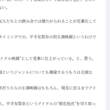
ない。
友人たちとの飲み会では煙たがられることが定番化して
タイミングでの、平手友梨奈の初主演映画というわけで
アイドル映画”として見事に仕上がっている。と、思う。
画というジャンルについても揶揄するつもりは毛頭な
宮沢りえらの主演映画はもちろん、現在に至るまでアイ
う。平手友梨奈というアイドルの“現在地点”を切り取っ