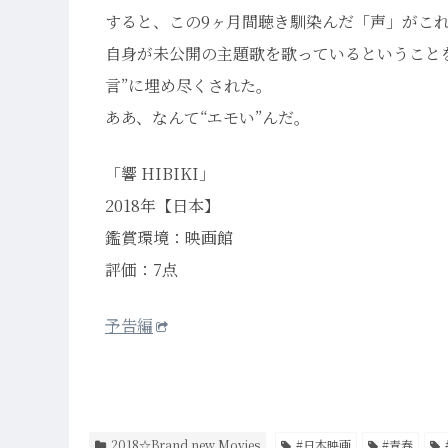
すると、この9ヶ月間聴き馴染んだ「声」がこ
自身が未公開の主題歌を歌っているということ
言”に埋め尽くされた。
ああ、なんて“エモい”んだ。
「響 HIBIKI」
2018年【日本】
鑑賞環境：映画館
評価：7点
予告編
2018☆Brand new Movies
#日本映画
#青春