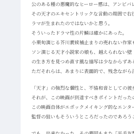
公のある種の悪魔的なヒーロー感は、アンビバ
その天才のエキセントリックな言動の周囲で右
ラマが生まれたのではないかと思う。
そういったドラマ性の片鱗は確かにあった。
小栗旬演じる芥川賞候補止まりの売れない作家
ソン演じる天才小説家の娘も、越えられない壁
の生き方を見つめ直す風な描写は少なからずあ
ただそれらは、あまりに表面的で、残念ながら
「天才」の強烈な個性と、不協和音としての彼
それが、この映画が到達すべきポイントだった
この映画自体がエポックメイキング的なエンタ
監督の狙いもそういうところだったのであろう
でも、出来なかった。その要因もまた「平手友