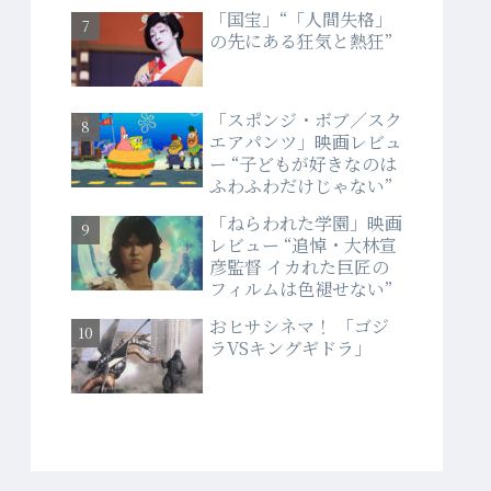
「国宝」“「人間失格」
の先にある狂気と熱狂”
「スポンジ・ボブ／スク
エアパンツ」映画レビュ
ー “子どもが好きなのは
ふわふわだけじゃない”
「ねらわれた学園」映画
レビュー “追悼・大林宣
彦監督 イカれた巨匠の
フィルムは色褪せない”
おヒサシネマ！ 「ゴジ
ラVSキングギドラ」