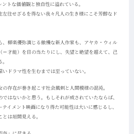
レントな価値観と独自性に溢れている。
往左往せざるを得ない我々凡人の生き様にこそ芳醇なド
も、柳楽優弥演じる傲慢な新人作家も、アヤカ・ウィル
（＝才能）を目の当たりにし、失望と絶望を超えて、己
る。
深いドラマ性を生むまでは至っていない。
女の存在が巻き起こす社会風刺と人間模様の混沌。
のではないかと思う。もしそれが成されていたならば、
ーテイメント映画になり得た可能性は大いに感じるし、
ことは垣間見える。
梨奈」に尽きる。