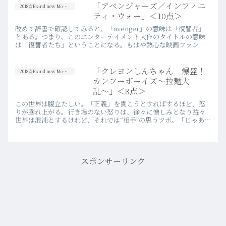
い意味でも悪い意味でも一風変わった映
「アベンジャーズ／インフィニ
2018☆Brand new Movies
画だった。まず、警察官が主人…more
ティ・ウォー」＜10点＞
改めて辞書で確認してみると、「avenger」の意味は「復讐者」
とある。つまり、このエンターテイメント大作のタイトルの意味
は「復讐者たち」ということになる。もはや熱心な映画ファンや
アメコミファンでなくとも、「アベンジャーズ」という呼称は聞
き…more
「クレヨンしんちゃん 爆盛！
2018☆Brand new Movies
カンフーボーイズ〜拉麺大
乱〜」＜8点＞
この世界は腹立たしい。「正義」を貫こうとすればするほど、怒
りが膨れ上がる。行き場のない怒りは、徐々に憎しみとなり益々
世界は混沌とするけれど、それでは“相手”の思うツボ。「じゃあ、
どうすればいいんだ？」“正解”ではなく、それだけではこの世界
の…more
スポンサーリンク