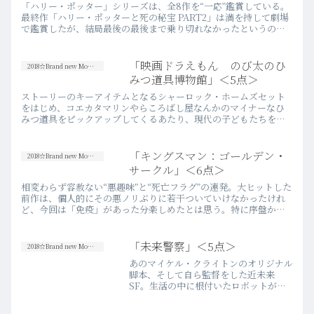
「ハリー・ポッター」シリーズは、全8作を“一応”鑑賞している。
最終作「ハリー・ポッターと死の秘宝 PART2」は満を持して劇場
で鑑賞したが、結局最後の最後まで乗り切れなかったというのが
正直なところだ。児童文学の映画化シリーズとして致し方ない…
more
「映画ドラえもん のび太のひ
2018☆Brand new Movies
みつ道具博物館」＜5点＞
ストーリーのキーアイテムとなるシャーロック・ホームズセット
をはじめ、コエカタマリンやらころばし屋なんかのマイナーなひ
みつ道具をピックアップしてくるあたり、現代の子どもたちをタ
ーゲットとしつつも、彼らを映画館に連れてくる僕たち往年のド
ラえもん…more
「キングスマン：ゴールデン・
2018☆Brand new Movies
サークル」＜6点＞
相変わらず容赦ない“悪趣味”と“死亡フラグ”の連発。大ヒットした
前作は、個人的にその悪ノリぶりに若干ついていけなかったけれ
ど、今回は「免疫」があった分楽しめたとは思う。特に序盤から
惜しみなく繰り広げられるギミックのエンターテイメント力が素
晴…more
「未来警察」＜5点＞
2018☆Brand new Movies
あのマイケル・クライトンのオリジナル
脚本、そして自ら監督をした近未来
SF。生活の中に根付いたロボットが暴
走し、人々を襲うというSF短編的なプ
ロットに興味を引かれて鑑賞したが、良