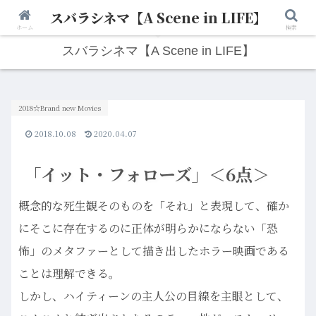
スバラシネマ【A Scene in LIFE】
人生は“ひとりごと”から始まる。映画と写真と日々のこと。
ホーム
検索
スバラシネマ【A Scene in LIFE】
2018☆Brand new Movies
2018.10.08
2020.04.07
「イット・フォローズ」＜6点＞
概念的な死生観そのものを「それ」と表現して、確か
にそこに存在するのに正体が明らかにならない「恐
怖」のメタファーとして描き出したホラー映画である
ことは理解できる。
しかし、ハイティーンの主人公の目線を主眼として、