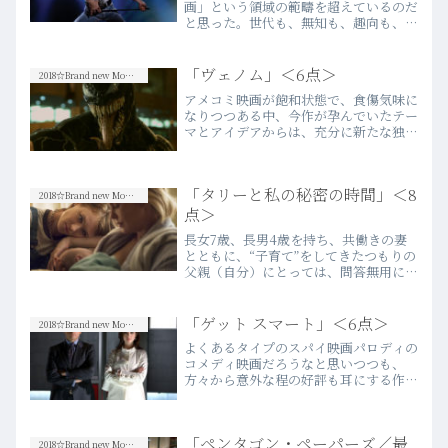
画」という領域の範疇を超えているのだ
と思った。世代も、無知も、趣向も、も
はや関係ない。この映画と、描き出され
た人たちのことを何も知らなくても、ス
クリーンを通じて目の当たりにしたもの
「ヴェノム」＜6点＞
2018☆Brand new Movies
に、只々、涙が止まらなく…more
アメコミ映画が飽和状態で、食傷気味に
なりつつある中、今作が孕んでいたテー
マとアイデアからは、充分に新たな独自
性を放つ可能性を感じた。そうきっぱり
と断言できるくらい、“ヴェノム”という
ダークヒーローの存在感は魅力的だった
「タリーと私の秘密の時間」＜8
と思う。宇宙の果てから…more
2018☆Brand new Movies
点＞
長女7歳、長男4歳を持ち、共働きの妻
とともに、“子育て”をしてきたつもりの
父親（自分）にとっては、問答無用に身
につまされる作品だったことを、先ずは
認めなければなるまい。日本語タイトル
に「時間」という言葉が使われている
「ゲット スマート」＜6点＞
2018☆Brand new Movies
が、子を育てる、つまりは…more
よくあるタイプのスパイ映画パロディの
コメディ映画だろうなと思いつつも、
方々から意外な程の好評も耳にする作品
だったので、期待を膨らませてようやく
鑑賞した。が、正直な感想として
は、“よくあるタイプのスパイ映画パロ
「ペンタゴン・ペーパーズ／最
ディのコメディ映画”だった。公開…
2018☆Brand new Movies