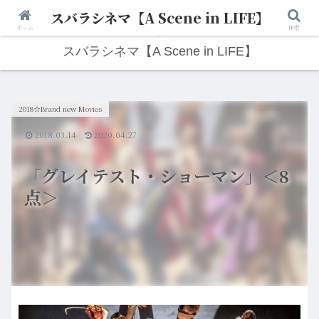
スバラシネマ【A Scene in LIFE】
人生は“ひとりごと”から始まる。映画と写真と日々のこと。
ホーム
検索
スバラシネマ【A Scene in LIFE】
2018☆Brand new Movies
2018.03.14
2020.04.27
「グレイテスト・ショーマン」＜8
点＞