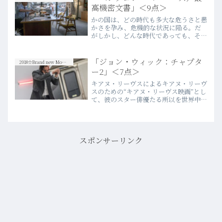
more
高機密文書」＜9点＞
かの国は、どの時代も多大な危うさと愚
かさを孕み、危機的な状況に陥る。だ
がしかし、どんな時代であっても、その
過ちにに対して是非を唱えることを躊躇
わない国民性と精神が、しぶとく、力強
くその存在を主張する。勇気ある個の主
「ジョン・ウィック：チャプタ
2018☆Brand new Movies
張が、次第に大きなムーブメ…more
ー2」＜7点＞
キアヌ・リーヴスによるキアヌ・リーヴ
スのための“キアヌ・リーヴス映画”とし
て、彼のスター俳優たる所以を世界中の
映画ファンに再発見させたハイテンショ
ン殺し屋映画第二弾。52歳（今作公開
当時）になるこのハリウッドスターが放
つ魅力は、まだまだ底知…more
スポンサーリンク