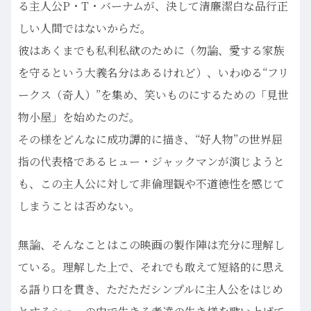
る主人公P・T・バーナムが、決して清廉潔白な品行正
しい人間ではないからだ。
彼はあくまでも私利私欲のために（勿論、愛する家族
を守るという大義名分はあるけれど）、いわゆる“フリ
ークス（奇人）”を集め、笑いものにするための「見世
物小屋」を始めたのだ。
その様をどんなに成功譚的に描き、“好人物”の世界屈
指の代表格であるヒュー・ジャックマンが演じようと
も、この主人公に対して非倫理観や不道徳性を感じて
しまうことは否めない。
無論、そんなことはこの映画の製作陣は充分に理解し
ている。理解した上で、それでも敢えて短絡的に思え
る語り口を貫き、ただただシンプルに主人公をはじめ