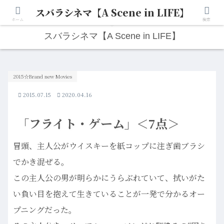
スバラシネマ【A Scene in LIFE】
人生は“ひとりごと”から始まる。映画と写真と日々のこと。
ホーム
検索
スバラシネマ【A Scene in LIFE】
2015☆Brand new Movies
2015.07.15
2020.04.16
「フライト・ゲーム」＜7点＞
冒頭、主人公がウイスキーを紙コップに注ぎ歯ブラシ
でかき混ぜる。
この主人公の男が明らかにうらぶれていて、拭いがた
い負い目を抱えて生きていることが一発で分かるオー
プニングだった。