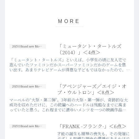
「ミュータント・タートルズ
2015☆Brand new Movies
（2014）」＜4点＞
「ミュータント・タートルズ」といえば、小学生の頃に友人宅で
遊んでいたファミコンだかスーパーファミコンだかのゲームを思
い出す。あまりテレビゲームが得意な子どもではなかったので、
友人らがプレイしている様子を延々と見ていた気がする。割と良
い評価も…more
「アベンジャーズ／エイジ・オ
2015☆Brand new Movies
ブ・ウルトロン」＜8点＞
マーベルの“大祭・第二弾”。3年前の大祭・第一弾が、奇跡的な大
成功を収めただけに、この続編へのハードルは残酷なまでに高ま
っていたと思う。これ程までに濃ゆいメンツを一つの映画作品に
詰め込むことだけでも、その苦労は半端ないものである筈で、そ
こに…more
「FRANK -フランク-」＜6点＞
2015☆Brand new Movies
才能の誕生も精神の喪失も、その発端に
必ずしも明確な理由や環境があるわけで