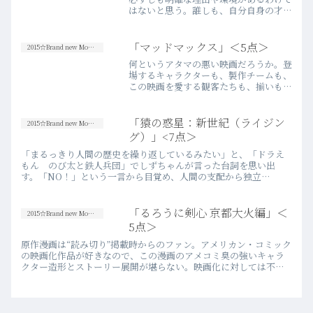
はないと思う。誰しも、自分自身の才能
に期待し、模索し、絶望した経験が少な
からずあるだろう。凡庸で薄っぺらな主
人公が、一人の天才と出会ってしまった
「マッドマックス」＜5点＞
2015☆Brand new Movies
ことで、求めたもの、失っ…more
何というアタマの悪い映画だろうか。登
場するキャラクターも、製作チームも、
この映画を愛する観客たちも、揃いも揃
って「なんてアタマが悪いんだ！」と思
わざるをえない。良い意味でも悪い意味
でも。バイオレンスアクションの金字塔
「猿の惑星：新世紀（ライジン
2015☆Brand new Movies
としてあまりにも有名な映…more
グ）」<7点＞
「まるっきり人間の歴史を繰り返しているみたい」と、「ドラえ
もん のび太と鉄人兵団」でしずちゃんが言った台詞を思い出
す。「NO！」という一言から目覚め、人間の支配から独立
し、“理想郷”を目指したはずのエイプたちが迎えた“夜明け”の意味
が切なく…more
「るろうに剣心 京都大火編」＜
2015☆Brand new Movies
5点＞
原作漫画は“読み切り”掲載時からのファン。アメリカン・コミック
の映画化作品が好きなので、この漫画のアメコミ臭の強いキャラ
クター造形とストーリー展開が堪らない。映画化に対しては不安
もあったが、前作の出来栄えには概ね満足できた。実写化によっ
て生…more