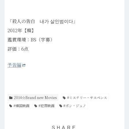
「殺人の告白 내가 살인범이다」
2012年【韓】
鑑賞環境：BS（字幕）
評価：6点
予告編
2014☆Brand new Movies
#ミステリー・サスペンス
#韓国映画
#犯罪映画
#ポン・ジュノ