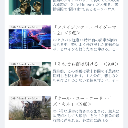
の原題が「Safe House」だと知る。諜
報機関の“隠れ家”であるセーフハウスの
管理人（という役割を与えられている
CIA職員）が主人公という設定はフレッ
シュで面白いと思った。もっとそのフレ
「アメイジング・スパイダーマ
ッシュさと特性…more
2014☆Brand new Movies
ン2」＜9点＞
<<ネタバレ注意>>時計台の歯車が崩れ
落ちる中、勢いよく飛び出した蜘蛛の糸
が、ヒロインを救うために伸びる。こ
の“スーパーヒーロー”のどの作品にも描
かれているお決まりのシーンの筈だ
が、“糸の先”が必死に伸ばした小さな手
「それでも夜は明ける」＜9点＞
2014☆Brand new Movies
のように映し出される様を…more
最終盤、この映画は数十秒間の不思議な
長回しを映し出す。主人公が、悲しみと
も喜びともつかない表情を浮かべ、それ
が微妙に変化する様を延々と映し続け
る。その表情が何を表していたのか、明
確にはならない。しかし、強烈に惹き付
「オール・ユー・ニード・イ
けられ、次第に彼と二人っき…more
2014☆Brand new Movies
ズ・キル」＜9点＞
理不尽な運命に流されるままに、主人公
は突如として人類存亡を欠けた戦争の最
前線に送られる。必然的に訪れる
「死」、繰り返される一日、繰り返され