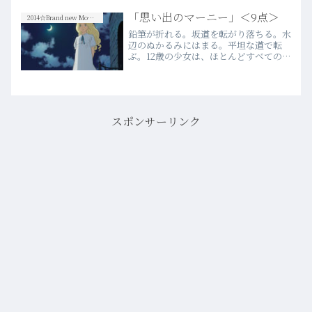
る「死」。その設定そのものと、描かれ
方は、他の多くの映画で表されたもの
「思い出のマーニー」＜9点＞
2014☆Brand new Movies
で、決して新しさはない。一人の人…
鉛筆が折れる。坂道を転がり落ちる。水
more
辺のぬかるみにはまる。平坦な道で転
ぶ。12歳の少女は、ほとんどすべての場
面で何かしらの“失敗”をしてしまい、
益々自分の中に閉じ篭る。でも、彼女は
その小さな失敗を繰り返す程に成長し、
少しずつ新しい世界に踏み…more
スポンサーリンク