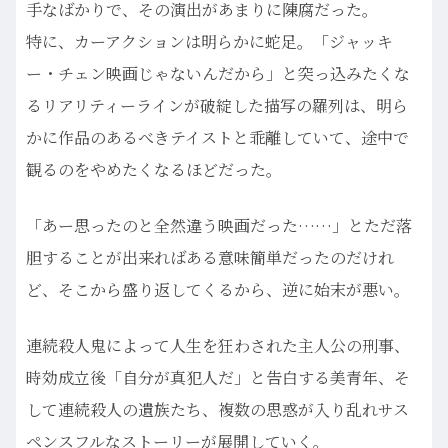
手なばかりで、その演出があまりに陳腐だった。
特に、カーアクションは明らかに蛇足。「ジャッキ
ー・チェン映画じゃないんだから」と突っ込みたくな
るリアリティーラインが破綻した描写の羅列は、明ら
かに作品のあるべきテイストと乖離していて、途中で
観るのをやめたくなるほどだった。
「あー思ったのと全然違う映画だった……」とただ落
胆することが出来ればある意味簡単だったのだけれ
ど、そこから盛り返してくるから、逆に始末が悪い。
連続殺人鬼によって人生を狂わされた主人公の刑事、
時効成立後「自分が真犯人だ」と告白する美青年、そ
して連続殺人の遺族たち、複数の思惑が入り乱れサス
ペンスフルなストーリーが展開していく。