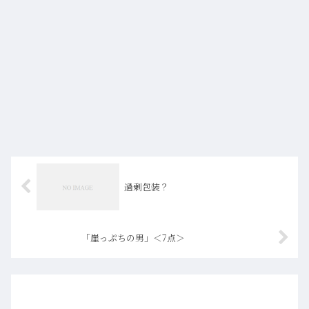
過剰包装？
「崖っぷちの男」＜7点＞