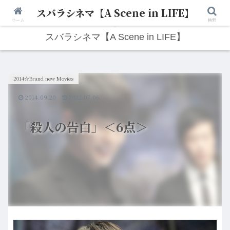
スバラシネマ【A Scene in LIFE】
人生は“ひとりごと”から始まる。映画と写真と日々のこと。
ホーム
検索
スバラシネマ【A Scene in LIFE】
2014☆Brand new Movies
2014.09.20
2022.07.06
「殺人の告白」＜6点＞