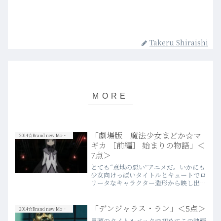
Takeru Shiraishi
「劇場版 魔法少女まどか☆マ
2014☆Brand new Movies
ギカ ［前編］ 始まりの物語」＜
7点＞
とても“意地の悪い”アニメだ。いかにも
少女向けっぽいタイトルとキュートでロ
リータなキャラクター造形から映し出さ
れるあまりにダークで辛辣な物語世界。
意図的に導き出されたその“ギャッ
プ”は、意地悪で、もはや「悪趣味」に
「デンジャラス・ラン」＜5点＞
2014☆Brand new Movies
近い。なるほどこりゃオトナ…more
冒頭のタイトルバックで初めてこの映画