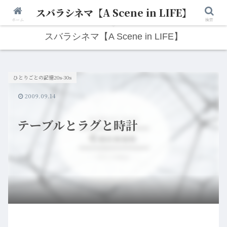
スバラシネマ【A Scene in LIFE】
人生は“ひとりごと”から始まる。映画と写真と日々のこと。
ホーム
検索
スバラシネマ【A Scene in LIFE】
ひとりごとの記憶20s-30s
2009.09.14
テーブルとラグと時計