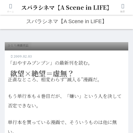
スバラシネマ【A Scene in LIFE】
人生は“ひとりごと”から始まる。映画と写真と日々のこと。
ホーム
検索
スバラシネマ【A Scene in LIFE】
ひとり漫画夜話
2009.02.03
「おやすみプンプン」の最新刊を読む。
欲望×絶望＝虚無？
正直なところ、相変わらず“滅入る”漫画だ。
もう単行本も４巻目だが、「嫌い」という人を決して
否定できない。
単行本を買っている漫画で、そういうものは他に無
い。