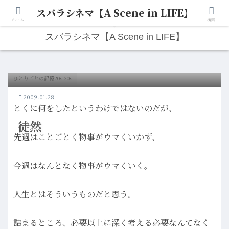
スバラシネマ【A Scene in LIFE】
人生は“ひとりごと”から始まる。映画と写真と日々のこと。
ホーム
検索
スバラシネマ【A Scene in LIFE】
ひとりごとの記憶20s-30s
2009.01.28
とくに何をしたというわけではないのだが、
徒然
先週はことごとく物事がウマくいかず、
今週はなんとなく物事がウマくいく。
人生とはそういうものだと思う。
詰まるところ、必要以上に深く考える必要なんてなく