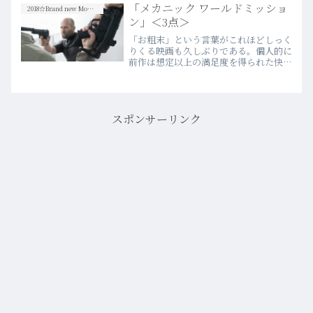
「メカニック ワールドミッショ
たけれど、鑑賞自体は初…more
2018☆Brand new Movies
ン」＜3点＞
「お粗末」という言葉がこれほどしっく
りくる映画も久しぶりである。個人的に
前作は想定以上の満足度を得られた快作
だっただけに、極めて残念だ。往年のス
ター俳優チャールズ・ブロンソン主演に
よる1972年の同名作のリメイクだった
前作は、現役アクション…more
スポンサーリンク