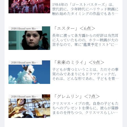
1984年の「ゴーストバスターズ」は、
世代的に、少年時代にハリウッド映画に
触れ始めたタイミングの作品でもあり、
非常に馴染み深い。個人的には、アメリ
カの娯楽映画とはこういうものと無意識
レベルで植え付けられた映画とも言
「エスター」＜6点＞
2018☆Brand new Movies
え、ある意味娯楽映画の“基…more
長年に渡って各方面からの好評は当然耳
に入っていたものの、ホラー映画が大の
苦手なので、常に“鑑賞予定リスト”に入
りっぱなしだった今作をようやく鑑賞。
当然ながら序盤からビクビクしっぱなし
で、恐怖感と不穏感をこれでもかと煽る
「未来のミライ」＜9点＞
演出と、卓越した画作り…more
2018☆Brand new Movies
子どもが育つということは、ただその事
実のみであまりにもドラマティックだ。
それは、どんな形であれ、子どもを育
てた経験がある人、もしくはその真っ最
中の人ならば尚の事、身に沁みて感じる
ことだろう。ただ、そのドラマは普遍的
「グレムリン」＜7点＞
であるからこそ、映画表現と…more
2018☆Brand new Movies
クリスマス・イブの夜。自身の子どもた
ちへのプレゼントを傍らに、彼らが寝静
まるのを待ちつつ、クリスマスらしい映
画を観ようと、今作の鑑賞に至る。僕自
身が3歳の頃の映画で、ポップアイコン
としての“ギズモ”の存在は勿論知ってい