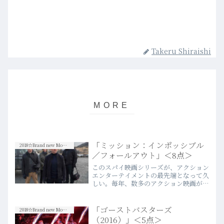
Takeru Shiraishi
「ミッション：インポッシブル
2018☆Brand new Movies
／フォールアウト」＜8点＞
このスパイ映画シリーズが、アクション
エンターテイメントの最先端となって久
しい。毎年、数多のアクション映画が量
産され続けているが、特に2011年の
「ゴースト・プロトコル」以降
は、“THE 娯楽活劇”のトップランナー
「ゴーストバスターズ
2018☆Brand new Movies
であることは間違いないだろう…more
（2016）」＜5点＞