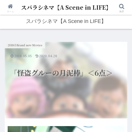
スバラシネマ【A Scene in LIFE】
人生は“ひとりごと”から始まる。映画と写真と日々のこと。
ホーム
検索
スバラシネマ【A Scene in LIFE】
2018☆Brand new Movies
2018.05.05
2020.04.28
「怪盗グルーの月泥棒」＜6点＞