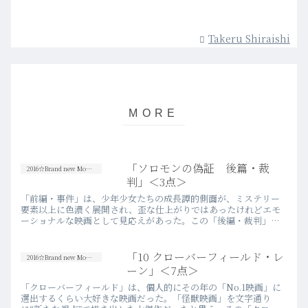
Takeru Shiraishi
「ソロモンの偽証 後篇・裁
2016☆Brand new Movies
判」＜3点＞
「前編・事件」は、少年少女たちの成長譚的側面が、ミステリー
要素以上に色濃く展開され、歪な仕上がりではあったけれどエモ
ーショナルな映画として見応えがあった。この「後編・裁判」に
は、そういった少年少女たちの成長の行く末と、それの根幹に関
わる事件…more
「10 クローバーフィールド・レ
2016☆Brand new Movies
ーン」＜7点＞
「クローバーフィールド」は、個人的にその年の「No.1映画」に
選出するくらい大好きな映画だった。「怪獣映画」を文字通り