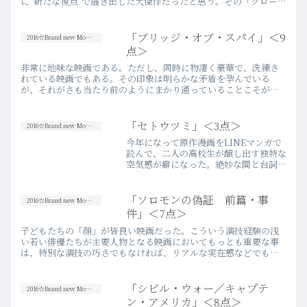
に“新たな視点”で描き出した大傑作だったと思う。その「クローバ
ーフィールド」の“続編？”“番外編？”と、例によってJ・J・…
more
「ブリッジ・オブ・スパイ」＜9
2016☆Brand new Movies
点＞
非常に地味な映画である。ただし、同時に物凄く豪華で、洗練さ
れている映画でもある。その印象は明らかな矛盾を孕んでいる
が、それがさも当たり前のようにまかり通っていることこそが、
「一流」の映画である証であろう。そして、一流の映画を生み出
すことにお…more
「セトウツミ」＜3点＞
2016☆Brand new Movies
今年になって原作漫画をLINEマンガで
読んで、二人の高校生が醸し出す独特な
空気感が癖になった。絶妙な間と台詞回
しによって織りなされる「会話」は、関
西弁であることも手伝って「漫才」その
ものの可笑しさと巧さに溢れている。と
「ソロモンの偽証 前篇・事
2016☆Brand new Movies
はいえ、「映画化」とい…more
件」＜7点＞
子どもたちの「顔」が皆良い映画だった。こういう演技経験の浅
い若い俳優たちが主要人物となる映画においてもっとも重要な事
は、特別な演技の巧さでもなければ、リアルな実在感などでもな
く、彼ら一人一人の顔つきだと思う。演技がヘタクソなのは当た
り前、実…more
「シビル・ウォー／キャプテ
2016☆Brand new Movies
ン・アメリカ」＜8点＞