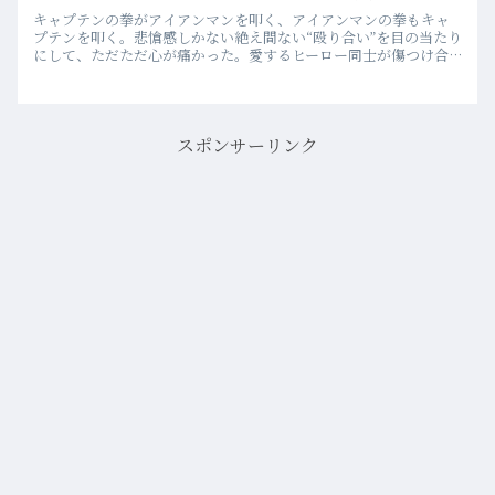
キャプテンの拳がアイアンマンを叩く、アイアンマンの拳もキャ
プテンを叩く。悲愴感しかない絶え間ない“殴り合い”を目の当たり
にして、ただただ心が痛かった。愛するヒーロー同士が傷つけ合
っているという悲しさもさることながら、この「正義」と「正
義」の…more
スポンサーリンク