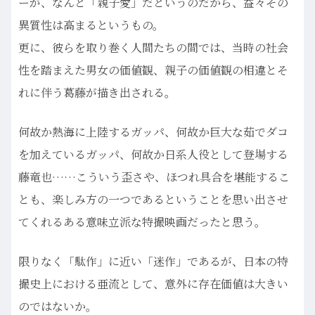
ーが、なんと「親子愛」だというのだから、益々その
異質性は高まるというもの。
更に、彼らを取り巻く人間たちの間では、当時の社会
性を踏まえた男女の価値観、親子の価値観の相違とそ
れに伴う葛藤が描き出される。
何故か熱海に上陸するガッパ、何故か巨大な茹でダコ
を加えているガッパ、何故か日系人役として登場する
藤竜也……こういう歪さや、ほつれ具合を堪能するこ
とも、楽しみ方の一つであるということを思い出させ
てくれるある意味立派な特撮映画だったと思う。
限りなく「駄作」に近い「迷作」であるが、日本の特
撮史上における亜流として、意外に存在価値は大きい
のではないか。