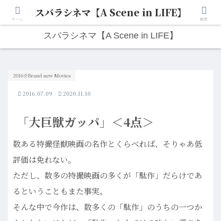
スバラシネマ【A Scene in LIFE】
人生は“ひとりごと”から始まる。映画と写真と日々のこと。
ホーム
検索
スバラシネマ【A Scene in LIFE】
2016☆Brand new Movies
2016.07.09
2020.11.10
「大巨獣ガッパ」＜4点＞
数ある特撮怪獣映画の名作とくらべれば、そりゃあ低
評価は免れない。
ただし、数多の特撮映画の多くが「駄作」だらけであ
るということもまた事実。
そんな中で今作は、数多くの「駄作」のうちの一つか