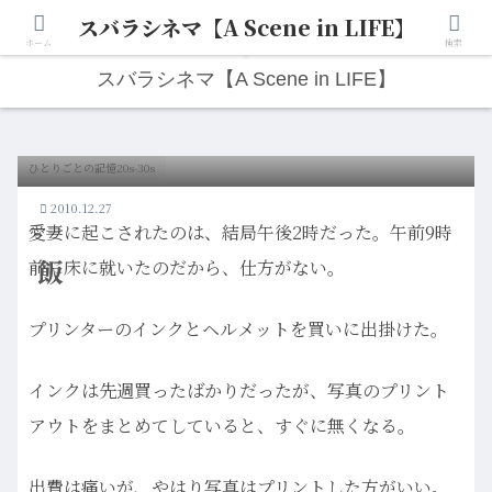
スバラシネマ【A Scene in LIFE】
人生は“ひとりごと”から始まる。映画と写真と日々のこと。
ホーム
検索
スバラシネマ【A Scene in LIFE】
ひとりごとの記憶20s-30s
2010.12.27
愛妻に起こされたのは、結局午後2時だった。午前9時
飯
前に床に就いたのだから、仕方がない。
プリンターのインクとヘルメットを買いに出掛けた。
インクは先週買ったばかりだったが、写真のプリント
アウトをまとめてしていると、すぐに無くなる。
出費は痛いが、やはり写真はプリントした方がいい。