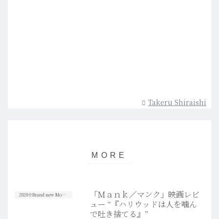
Takeru Shiraishi
「Ｍａｎｋ／マンク」映画レビ
2020☆Brand new Movies
ュー “『ハリウッドは人を噛ん
で吐き捨てる』”