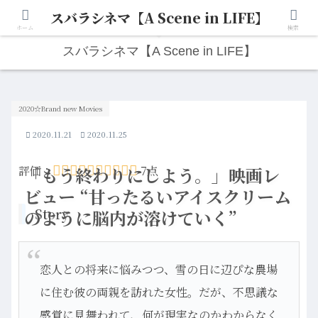
スバラシネマ【A Scene in LIFE】
人生は“ひとりごと”から始まる。映画と写真と日々のこと。
ホーム
検索
スバラシネマ【A Scene in LIFE】
2020☆Brand new Movies
2020.11.21
2020.11.25
評価：
「もう終わりにしよう。」映画レ
7点
ビュー “甘ったるいアイスクリーム
Story
のように脳内が溶けていく”
恋人との将来に悩みつつ、雪の日に辺ぴな農場
に住む彼の両親を訪れた女性。だが、不思議な
感覚に見舞われて、何が現実なのかわからなく