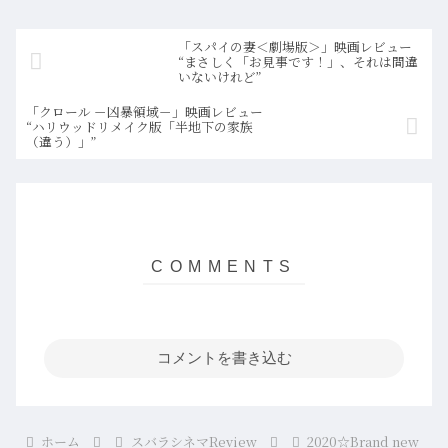
「スパイの妻＜劇場版＞」映画レビュー
“まさしく「お見事です！」、それは間違
いないけれど”
「クロール －凶暴領域－」映画レビュー
“ハリウッドリメイク版「半地下の家族
（違う）」”
コメントを書き込む
ホーム
スバラシネマReview
2020☆Brand new