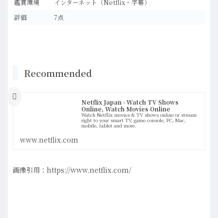
鑑賞環境
インターネット（Netflix・字幕）
評価
7点
Recommended
Netflix Japan - Watch TV Shows
Online, Watch Movies Online
Watch Netflix movies & TV shows online or stream
right to your smart TV, game console, PC, Mac,
mobile, tablet and more.
www.netflix.com
画像引用：https://www.netflix.com/