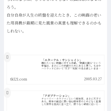
ろう。
自分自身が人生の終盤を迎えたとき、この映画の老い
た用務員が最期に見た風景の真意も理解できるのかも
しれない。
「エターナル・サンシャイン」
離れたくない映画に対する余韻。“映画を観る”という
幸福は、まさにこの余韻のためにあると思う。もはや
ハリウッドにおいて“天才”“気鋭”の名を欲しいままに
しているカウフマン×ゴンドリーの、この類まれなる
ラブストーリーの余韻をぼくはしばらく忘れる…more
2005.03.27
tkl21.com
「アダプテーション」
チャーリー・カウフマンという脚本家、まさに天才で
ある。脚本の創造に思い悩む脚本家のとめどなく乱雑
した世界を混沌と並べ立て、限りなく破綻に近いとこ
ろで展開させる例を見ないその構成力に唖然とする。
実在の蘭収集家と架空の自分の双子を混在させどこ