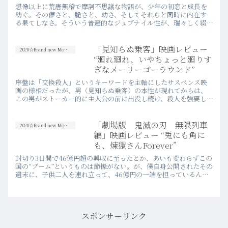
想像以上に荒唐無稽で摩訶不思議な物語が、少年の初恋と成長を
紡ぐ。その儚さと、脆さと、幼さ、そしてそれらと同時に内在す
る果てしなさ。そういう普遍的なジュブナイル性が、瑞々しく綴
られた美しいアニメーションだった……とは思う。
「見知らぬ乗客」映画レビュー
2020☆Brand new Movies
“廻れ廻れ、いやちょっと廻りす
ぎなメーリーゴーラウンド”
序盤は「交換殺人」というキーワードを主軸にしたサスペンス映
画の様相だったが、男（見知らぬ乗客）の本性が現れてからは、
この男がストーカー的に主人公の前に出没し続け、殺人を強要し
ていくスリラー映画として、映画作品自体がその“本性”を現す。そ
の映画的な塩梅も、古い映画世界に相反するようになかなかフレ
ッシュだった。
「劇場版 鬼滅の刃 無限列車
2020☆Brand new Movies
編」映画レビュー “兎にも角に
も、煉獄さんForever”
封切り3日間で46億円超の興収に至ったとか、あいも変わらずこの
国の“ブーム”というものは節操がない。が、僕自身公開されたその
週末に、子供二人を連れ立って、46億円の一端を担っているんだ
からざまあない。
スポンサーリンク