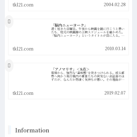
ま…more
2004.02.28
tkl21.com
「脳内ニューヨーク」
遅く起きた日曜日。午後から映画を観に行こうと思い
たち、地元の映画館の上映スケジュールを確かめた。
「脳内ニューヨーク」というタイトルが目に入る。情
報が無く、「誰の映画だ？」と確認すると、なんとチ
ャーリー・カウフマンの初監督作品！とのこと。こ
れ…more
2010.03.14
tkl21.com
「アノマリサ」＜8点＞
冒頭から、強烈な“違和感”を突きつけられる。或る都
市へ向かう飛行機内の乗客たちの何気ない会話音のは
ずだが、なんだか物凄く気持ちが悪い。その理由が、
乗客の声がすべて同一の無機質な男の声であることに
気づくのに時間はかからないけれど、なぜそんな奇…
more
2019.02.07
tkl21.com
Information