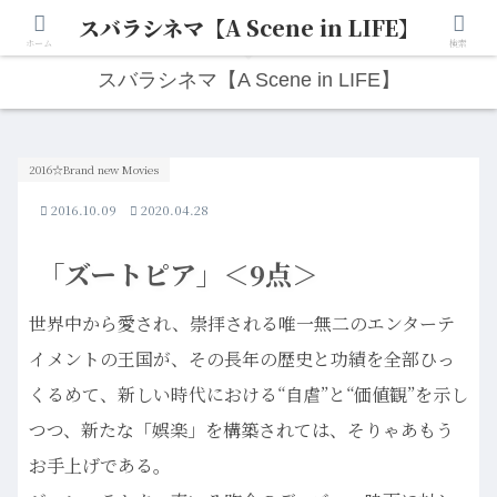
スバラシネマ【A Scene in LIFE】
人生は“ひとりごと”から始まる。映画と写真と日々のこと。
ホーム
検索
スバラシネマ【A Scene in LIFE】
2016☆Brand new Movies
2016.10.09
2020.04.28
「ズートピア」＜9点＞
世界中から愛され、崇拝される唯一無二のエンターテ
イメントの王国が、その長年の歴史と功績を全部ひっ
くるめて、新しい時代における“自虐”と“価値観”を示し
つつ、新たな「娯楽」を構築されては、そりゃあもう
お手上げである。