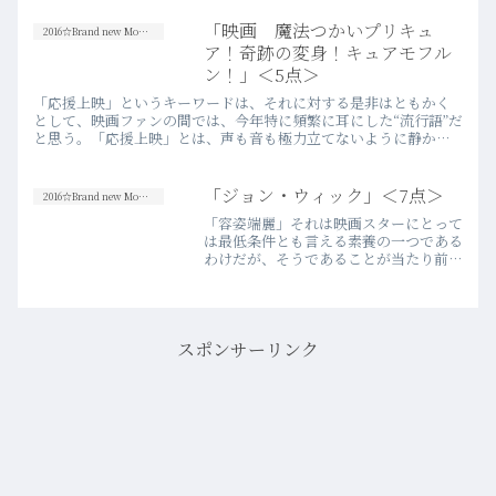
すがにあまりに似通った役を続けてやる
のは如何なものかとは思った。けれど、
「映画 魔法つかいプリキュ
2016☆Brand new Movies
実際に観てみたならば、設定的…more
ア！奇跡の変身！キュアモフル
ン！」＜5点＞
「応援上映」というキーワードは、それに対する是非はともかく
として、映画ファンの間では、今年特に頻繁に耳にした“流行語”だ
と思う。「応援上映」とは、声も音も極力立てないように静かに
没頭するものだった映画鑑賞の「常識」を覆し、劇場内の相互理
解の…more
「ジョン・ウィック」＜7点＞
2016☆Brand new Movies
「容姿端麗」それは映画スターにとって
は最低条件とも言える素養の一つである
わけだが、そうであることが当たり前過
ぎて、俳優としての評価においてしばし
ばないがしろにされがちだ。その形容が
もっともよく当てはまり、ハリウッドに
おいて長くそれを担ってき…more
スポンサーリンク