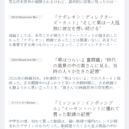
荒な終末世界が展開されるけれど、最終的に印象に残ったのは、
各シーンにおける彼女の“眼差し”のみだったと言っても過言ではな
い。だが、それで良いし、それが良かったと思える。
「ナポレオン：ディレクター
2024☆Brand new Movies
ズ・カット」“そして男は一人孤
独に彼女を想い続ける”
結論としては、本作こそが御大リドリー・スコットが描き出した
かった「ナポレオン」映画であったことは間違いない。あまりに
も重要すぎる幾つものシーンによって、このディレクターズ・カ
ットは、より立体的に、よりドラマティックに、ナポレオンとい
う偉人の異様な人間模様を表現し尽くしていた。
「男はつらいよ 奮闘篇」“時代
2026☆Brand new Movies
の風景の中の寅さんに見る、当
時の人々が生きた記憶”
2026年の映画初め。4年連続で「男はつらいよ」でのスタートと相
成った。正月期間中のぽっかりと空いた余暇時間に、さあ映画で
も観ようかと思い立ったとき、“寅さん”の映画世界の空気感が、妙
にしっくりと自分の心持ちにフィットするようになった。
「ミッション：インポッシブ
スバラシネマReview
ル」“イーサン・ハントに憧れて
買った眼鏡の記憶”
中学生の頃、初めて買った眼鏡は、細い黒縁で楕円のレンズが囲
まれたデザインのものだった。眼鏡屋でたくさん並ぶ商品の中か