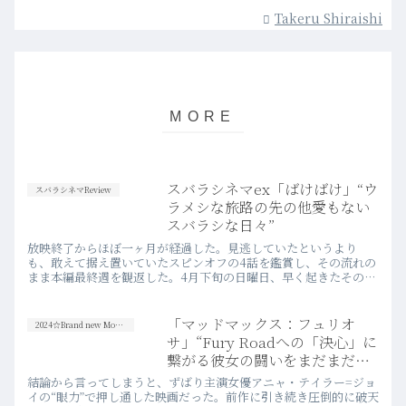
Takeru Shiraishi
スバラシネマex「ばけばけ」“ウ
スバラシネマReview
ラメシな旅路の先の他愛もない
スバラシな日々”
放映終了からほぼ一ヶ月が経過した。見逃していたというより
も、敢えて据え置いていたスピンオフの4話を鑑賞し、その流れの
まま本編最終週を観返した。4月下旬の日曜日、早く起きたその朝
に、改めてむせび泣いた。
「マッドマックス：フュリオ
2024☆Brand new Movies
サ」“Fury Roadへの「決心」に
繋がる彼女の闘いをまだまだ観
たい”
結論から言ってしまうと、ずばり主演女優アニャ・テイラー=ジョ
イの“眼力”で押し通した映画だった。前作に引き続き圧倒的に破天