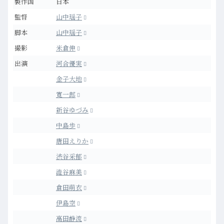
製作国
日本
監督
山中瑶子
脚本
山中瑶子
撮影
米倉伸
出演
河合優実
金子大地
寛一郎
新谷ゆづみ
中島歩
唐田えりか
渋谷采郁
澁谷麻美
倉田萌衣
伊島空
高田静流