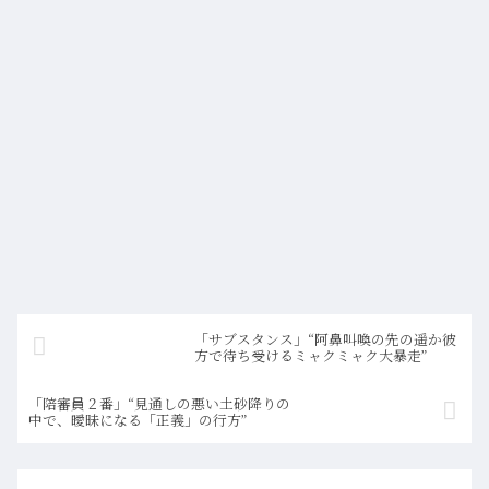
「サブスタンス」“阿鼻叫喚の先の遥か彼
方で待ち受けるミャクミャク大暴走”
「陪審員２番」“見通しの悪い土砂降りの
中で、曖昧になる「正義」の行方”