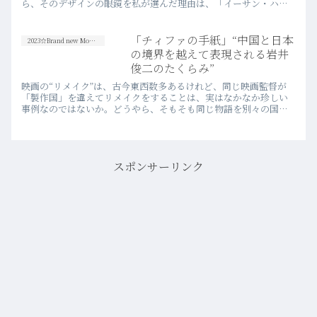
ら、そのデザインの眼鏡を私が選んだ理由は、「イーサン・ハン
トの眼鏡に似ている」と思ったからだ。
「チィファの手紙」“中国と日本
2023☆Brand new Movies
の境界を越えて表現される岩井
俊二のたくらみ”
映画の“リメイク”は、古今東西数多あるけれど、同じ映画監督が
「製作国」を違えてリメイクをすることは、実はなかなか珍しい
事例なのではないか。どうやら、そもそも同じ物語を別々の国で
映画化するという企画だったようだが、岩井俊二監督自身による
その着想は、とてもエモーショナルな映画世界上の多様性を生み
出していた。
スポンサーリンク