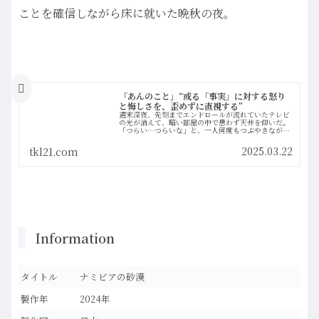
ことを確信しながら床に就いた晩秋の夜。
「あんのこと」“或る「事実」に対する怒り
と悔しさを、歪めずに直視する”
週末深夜、先刻までエンドロールが流れていたテレビ
の光が消えて、暗い部屋の中で思わず天井を仰いだ。
「つらい…つらいな」と、一人何度もつぶやきなが
ら、静かに寝床に就いた。
2025.03.22
tkl21.com
Information
タイトル
ナミビアの砂漠
製作年
2024年