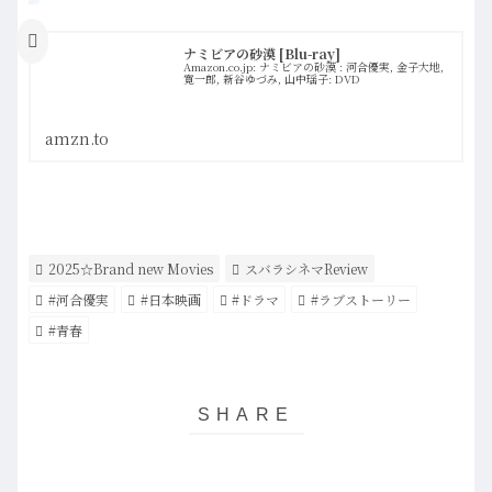
ナミビアの砂漠 [Blu-ray]
Amazon.co.jp: ナミビアの砂漠 : 河合優実, 金子大地,
寛一郎, 新谷ゆづみ, 山中瑶子: DVD
amzn.to
2025☆Brand new Movies
スバラシネマReview
#河合優実
#日本映画
#ドラマ
#ラブストーリー
#青春