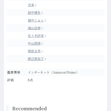
空美
田中穂先
細井じゅん
浦山佳樹
佐々木詩音
中山慎悟
堀部圭亮
渡辺真起子
鑑賞環境
インターネット（Amazon Prime）
評価
8点
Recommended