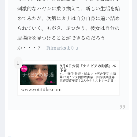
刺激的なハヤシに乗り換えて、新しい生活を始
めてみたが、次第にカナは自分自身に追い詰め
られていく。もがき、ぶつかり、彼女は自分の
居場所を見つけることができるのだろう
か・・・？
Filmarksより
9月6日公開『ナミビアの砂漠』本
予告
#山中瑶子 監督・脚本 × #河合優実 主演
第77回カンヌ国際映画祭 国際映画批評
家連盟賞受賞！2人のケミストリーが日本
映画に新しい風を吹き込む！映画『ナミ
ビアの砂漠』9月6日(金)全国ロードショ
www.youtube.com
ー公式サイト happinet-phanto…more