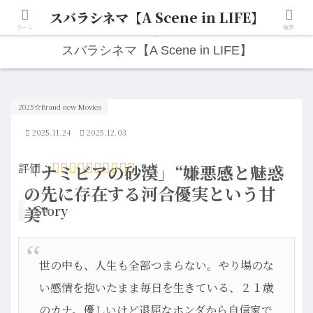
スバラシネマ【A Scene in LIFE】
人生は“ひとりごと”から始まる。映画と写真と日々のこと。
ホーム
検索
スバラシネマ【A Scene in LIFE】
2025☆Brand new Movies
2025.11.24
2025.12.03
評価：
「ナミビアの砂漠」“嫌悪感と魅惑
8点
の先に存在する河合優実という甘
Story
美”
世の中も、人生も全部つまらない。やり場のな
い感情を抱いたまま毎日を生きている、２１歳
のカナ。優しいけど退屈なホンダから自信家で