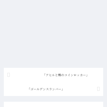
「アヒルと鴨のコインロッカー」
「ゴールデンスランバー」