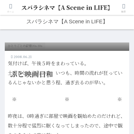
スバラシネマ【A Scene in LIFE】
人生は“ひとりごと”から始まる。映画と写真と日々のこと。
ホーム
検索
スバラシネマ【A Scene in LIFE】
ひとりごとの記憶20s-30s
2008.06.21
気付けば、午後５時をまわっている。
ふと映画日和
土曜日というものは、いつも、時間の流れが狂ってい
るんじゃないかと思う程、過ぎ去るのが早い。
※ ※ ※
昨夜は、0時過ぎに部屋で映画を観始めたのだけれど、
数十分程で猛烈に眠くなってしまったので、途中で観