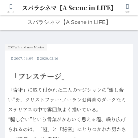
スバラシネマ【A Scene in LIFE】
人生は“ひとりごと”から始まる。映画と写真と日々のこと。
ホーム
検索
スバラシネマ【A Scene in LIFE】
2007☆Brand new Movies
2007.06.09
2020.02.16
「プレステージ」
「奇術」に取り付かれた二人のマジシャンの“騙し合
い”を、クリストファー･ノーランお得意のダークなミ
ステリアスの中で雰囲気よく描いている。
“騙し合い”という言葉がかわいく思える程、繰り広げ
られるのは、「謎」と「秘密」にとりつかれた男たち