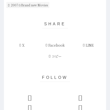
2007☆Brand new Movies
X
Facebook
LINE
コピー