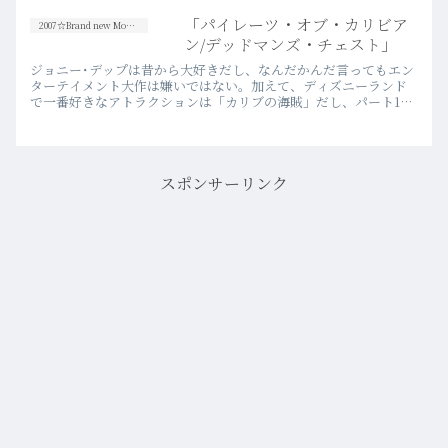
合い、謎が謎を増幅させる展開力は、こ
の監督ならではだろう。が、同時に、
「パイレーツ・オブ・カリビア
2007☆Brand new Movies
「結局何だったのだろう？」…more
ン/デッドマンズ・チェスト」
ジョニー･デップは昔から大好きだし、なんだかんだ言ってもエン
ターテイメント大作は嫌いではない。加えて、ディズニーランド
で一番好きなアトラクションは「カリブの海賊」だし、パート1も
凄く面白かったと思う。なのに、このパート2はなんだかなかなか
観…more
スポンサーリンク