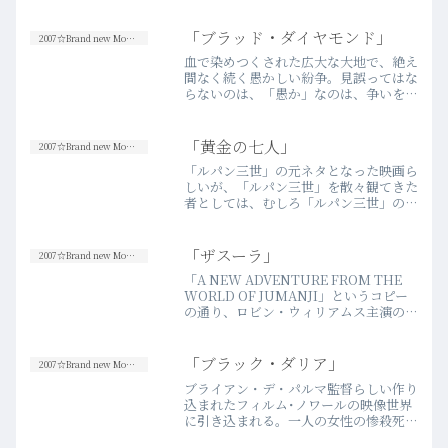
失われた体を取り戻すために、様々な葛
藤と戦いを経ながら旅を続けるというそ
の基本的な展開が、かっちりと存在する
「ブラッド・ダイヤモンド」
2007☆Brand new Movies
ので、映画としてはそれほ…more
血で染めつくされた広大な大地で、絶え
間なく続く愚かしい紛争。見誤ってはな
らないのは、「愚か」なのは、争いを続
ける当人たちではなく、その「大地」か
ら遠く離れてまるで関係ないように生き
る人々、詰まりは“無知”な（自分自身も
「黄金の七人」
2007☆Brand new Movies
含めた）世界中の人間た…more
「ルパン三世」の元ネタとなった映画ら
しいが、「ルパン三世」を散々観てきた
者としては、むしろ「ルパン三世」の実
写化というニュアンスが強く残った。銀
行の大金庫を地下から攻めていって、山
のような金塊をまるごとベルトコンベア
「ザスーラ」
2007☆Brand new Movies
ーで盗み出していく様など…more
「A NEW ADVENTURE FROM THE
WORLD OF JUMANJI」というコピー
の通り、ロビン・ウィリアムス主演の
「ジュマンジ」のスペースバージョンと
いう映画。個人的に「ジュマンジ」は、
かなり優れた娯楽映画だと思っている
「ブラック・ダリア」
2007☆Brand new Movies
の…more
ブライアン・デ・パルマ監督らしい作り
込まれたフィルム･ノワールの映像世界
に引き込まれる。一人の女性の惨殺死体
にまつわる数奇な運命たちが複雑に絡み