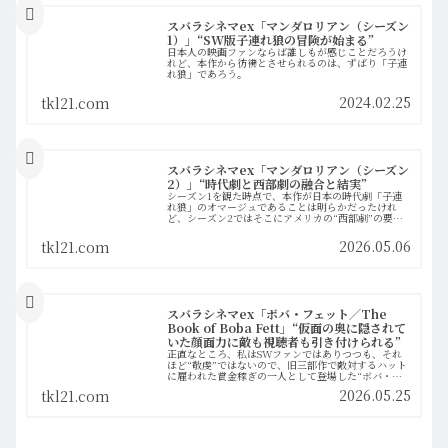
スバラシネマex「マンダロリアン（シーズン
1）」“SW版子連れ狼の冒険が始まる”
日本人の映画ファンならば誰しもが感じことだろうけ
れど、本作から彷彿とさせられるのは、ずばり「子連
れ狼」であろう。
2024.02.25
tkl21.com
スバラシネマex「マンダロリアン（シーズン
2）」“時代劇と西部劇の融合と結実”
シーズン1を観た時点で、本作が日本の時代劇「子連
れ狼」のオマージュであることは明らかだったけれ
ど、シーズン2ではそこにアメリカの“西部劇”の要素
が強く注ぎ込まれた印象を受けた。
2026.05.06
tkl21.com
スバラシネマex「ボバ・フェット／The
Book of Boba Fett」“仮面の奥に隠されて
いた顔面力に敵も視聴者も引き付けられる”
正直なところ、私はSWファンではありつつも、それ
ほど“敬虔”ではないので、旧三部作で敵対するハット
に雇われた賞金稼ぎの一人として登場した“ボバ・フ
ェット”というキャラクターに対しても、愛着はまっ
2026.05.25
tkl21.com
たくなかった。なぜモブキャラに近い敵キャラがここ
まで人気で、単体のドラマシリーズまで製作されるの
か、理解が及んでいなかった。