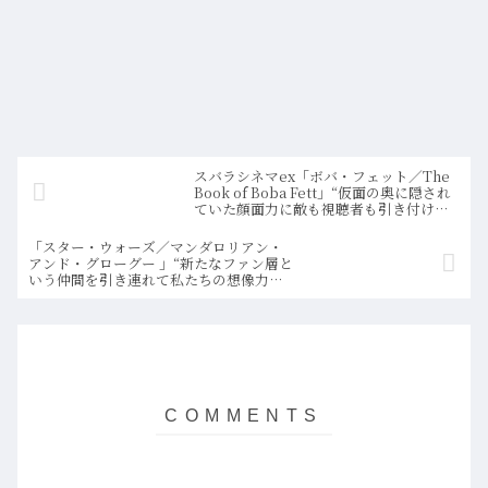
スバラシネマex「ボバ・フェット／The
Book of Boba Fett」“仮面の奥に隠され
ていた顔面力に敵も視聴者も引き付けら
れる”
「スター・ウォーズ／マンダロリアン・
アンド・グローグー 」“新たなファン層と
いう仲間を引き連れて私たちの想像力の
旅は続く”