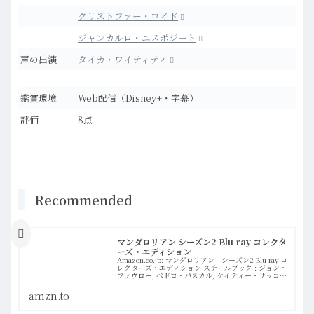
クリストファー・ロイド
ジャンカルロ・エスポジート
声の出演
タイカ・ワイティティ
鑑賞環境
Web配信（Disney+・字幕）
評価
8点
Recommended
マンダロリアン シーズン2 Blu-ray コレクタ
ーズ・エディション
Amazon.co.jp: マンダロリアン シーズン2 Blu-ray コ
レクターズ・エディション スチールブック : ジョン・
ファヴロー, ペドロ・パスカル, ケイティー・サッコ
フ, ロザリオ・ドーソン, テムエラ・モリソン: DVD
amzn.to