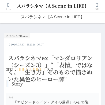
スバラシネマ【A Scene in LIFE】
人生は“ひとりごと”から始まる。映画と写真と日々のこと。
ホーム
検索
スバラシネマ【A Scene in LIFE】
スバラシネマReview
2026.05.31
2026.06.07
スバラシネマex「マンダロリアン
（シーズン3）」“「表情」ではな
評価：
8点
く、「生き方」そのもので描きぬ
いた異色のヒーロー譚”
Story
「エピソード６／ジェダイの帰還」のその後、