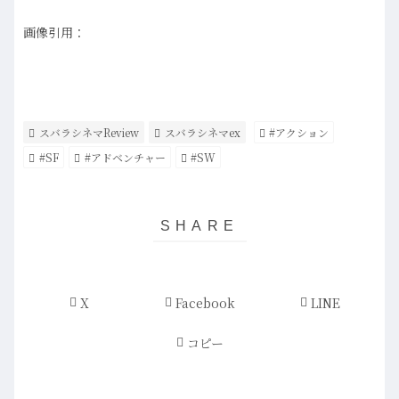
画像引用：
スバラシネマReview
スバラシネマex
#アクション
#SF
#アドベンチャー
#SW
X
Facebook
LINE
コピー