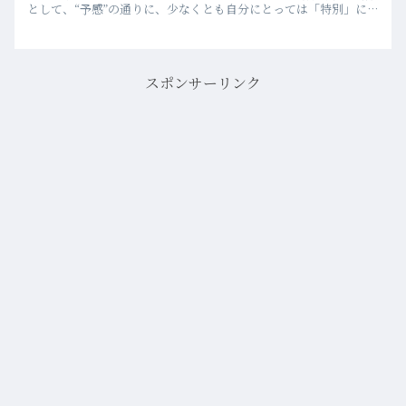
として、“予感”の通りに、少なくとも自分にとっては「特別」にな
らざるを得ない映画だった。
スポンサーリンク