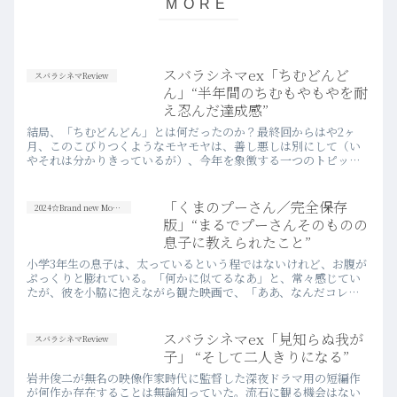
スバラシネマex「ちむどんど
スバラシネマReview
ん」“半年間のちむもやもやを耐
え忍んだ達成感”
結局、「ちむどんどん」とは何だったのか？最終回からはや2ヶ
月、このこびりつくようなモヤモヤは、善し悪しは別にして（い
やそれは分かりきっているが）、今年を象徴する一つのトピック
スだったと言えよう。
「くまのプーさん／完全保存
2024☆Brand new Movies
版」“まるでプーさんそのものの
息子に教えられたこと”
小学3年生の息子は、太っているという程ではないけれど、お腹が
ぷっくりと膨れている。「何かに似てるなあ」と、常々感じてい
たが、彼を小脇に抱えながら観た映画で、「ああ、なんだコレ
か」と思い至った。「くまのプーさん」だ。
スバラシネマex「見知らぬ我が
スバラシネマReview
子」 “そして二人きりになる”
岩井俊二が無名の映像作家時代に監督した深夜ドラマ用の短編作
が何作か存在することは無論知っていた。流石に観る機会はない