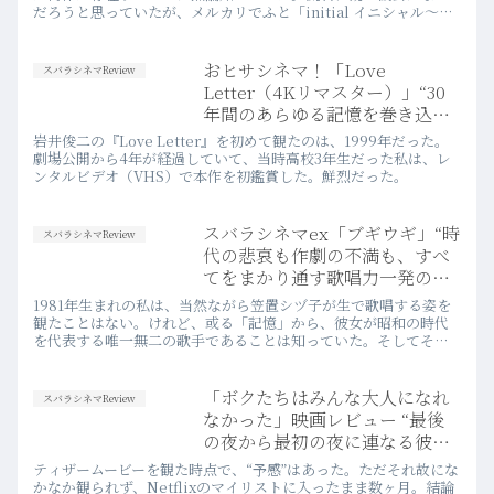
だろうと思っていたが、メルカリでふと「initial イニシャル～岩
井俊二初期作品集～」なるBOXの存在があることを知り、衝動買
いした。
おヒサシネマ！「Love
スバラシネマReview
Letter（4Kリマスター）」“30
年間のあらゆる記憶を巻き込ん
で、手紙のように残り続ける”
岩井俊二の『Love Letter』を初めて観たのは、1999年だった。
劇場公開から4年が経過していて、当時高校3年生だった私は、レ
ンタルビデオ（VHS）で本作を初鑑賞した。鮮烈だった。
スバラシネマex「ブギウギ」“時
スバラシネマReview
代の悲哀も作劇の不満も、すべ
てをまかり通す歌唱力一発の娯
楽力”
1981年生まれの私は、当然ながら笠置シヅ子が生で歌唱する姿を
観たことはない。けれど、或る「記憶」から、彼女が昭和の時代
を代表する唯一無二の歌手であることは知っていた。そしてその
特徴的な歌声も、印象強く脳裏に刻まれていた。
「ボクたちはみんな大人になれ
スバラシネマReview
なかった」映画レビュー “最後
の夜から最初の夜に連なる彼女
の「フツー」”
ティザームービーを観た時点で、“予感”はあった。ただそれ故にな
かなか観られず、Netflixのマイリストに入ったまま数ヶ月。結論