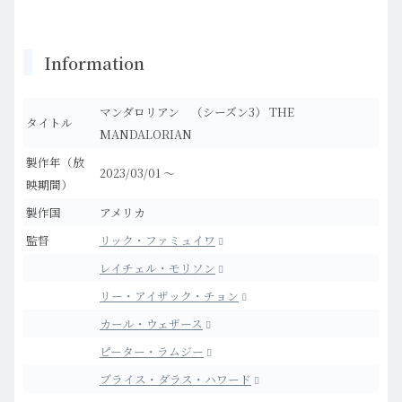
Information
マンダロリアン （シーズン3） THE
タイトル
MANDALORIAN
製作年（放
2023/03/01
～
映期間）
製作国
アメリカ
監督
リック・ファミュイワ
レイチェル・モリソン
リー・アイザック・チョン
カール・ウェザース
ピーター・ラムジー
ブライス・ダラス・ハワード