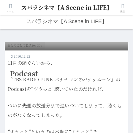
スバラシネマ【A Scene in LIFE】
人生は“ひとりごと”から始まる。映画と写真と日々のこと。
ホーム
検索
スバラシネマ【A Scene in LIFE】
ひとりごとの記憶20s-30s
2010.12.22
11月の頭ぐらいから、
Podcast
「TBS RADIO JUNK バナナマンのバナナムーン」の
Podcastを“ずうっと”聴いていたのだけれど、
ついに先週の放送分まで追いついてしまって、聴くも
のがなくなってしまった。
“ずうっと”というのは本当に“ずうっと”で、