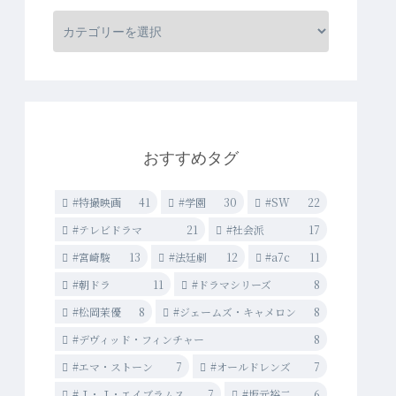
おすすめタグ
#特撮映画
41
#学園
30
#SW
22
#テレビドラマ
21
#社会派
17
#宮崎駿
13
#法廷劇
12
#a7c
11
#朝ドラ
11
#ドラマシリーズ
8
#松岡茉優
8
#ジェームズ・キャメロン
8
#デヴィッド・フィンチャー
8
#エマ・ストーン
7
#オールドレンズ
7
#Ｊ・Ｊ・エイブラムス
7
#坂元裕二
6