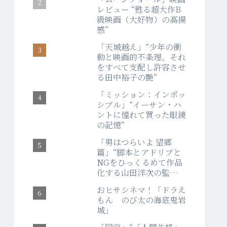
レビュー “甦る超大作B
級映画（大好物）の高揚
感”
「天城越え」“少年の衝
動と映画的不条理、それ
をすべて支配し許容させ
る田中裕子の艶”
「ミッション：インポッ
シブル」“イーサン・ハ
ントに憧れて買った眼鏡
の記憶”
「男はつらいよ 望郷
篇」“脚本とアドリブと
NGをひっくるめて作品
化する山田洋次の監督
力”
おヒサシネマ！「ドラえ
もん のび太の海底鬼岩
城」