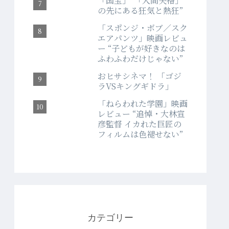
「国宝」“「人間失格」
の先にある狂気と熱狂”
「スポンジ・ボブ／スク
エアパンツ」映画レビュ
ー “子どもが好きなのは
ふわふわだけじゃない”
おヒサシネマ！ 「ゴジ
ラVSキングギドラ」
「ねらわれた学園」映画
レビュー “追悼・大林宣
彦監督 イカれた巨匠の
フィルムは色褪せない”
カテゴリー