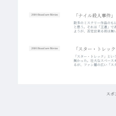
「ナイル殺人事件」
2010☆Brand new Movies
数多のミステリー作品のも
と思う。それは「王道」で
ようが、否定出来る術は無い
「スター・トレック（
2010☆Brand new Movies
「スター・トレック」とい
無かった。壮大なスペース
るが、ファン層の広い「スタ
スポ