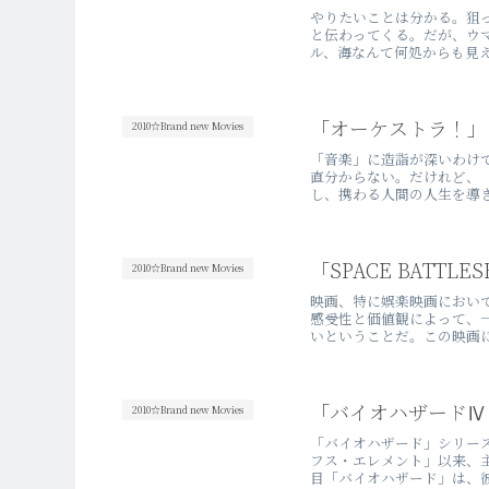
やりたいことは分かる。狙
と伝わってくる。だが、ウ
ル、海なんて何処からも見え
「オーケストラ！」
2010☆Brand new Movies
「音楽」に造詣が深いわけ
直分からない。だけれど、「
し、携わる人間の人生を導き
「SPACE BATTLE
2010☆Brand new Movies
映画、特に娯楽映画におい
感受性と価値観によって、
いということだ。この映画に
「バイオハザードⅣ
2010☆Brand new Movies
「バイオハザード」シリーズ
フス・エレメント」以来、
目「バイオハザード」は、彼