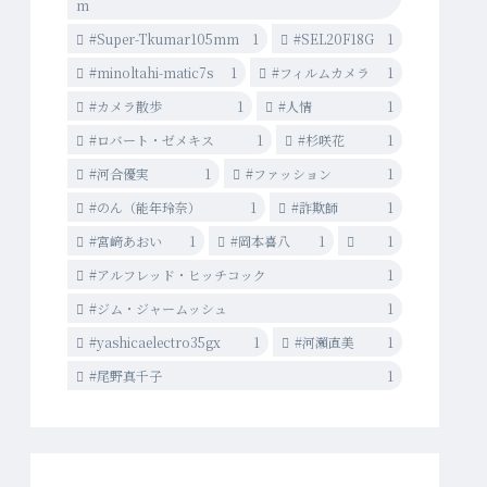
m
#Super-Tkumar105mm
1
#SEL20F18G
1
#minoltahi-matic7s
1
#フィルムカメラ
1
#カメラ散歩
1
#人情
1
#ロバート・ゼメキス
1
#杉咲花
1
#河合優実
1
#ファッション
1
#のん（能年玲奈）
1
#詐欺師
1
#宮﨑あおい
1
#岡本喜八
1
1
#アルフレッド・ヒッチコック
1
#ジム・ジャームッシュ
1
#yashicaelectro35gx
1
#河瀨直美
1
#尾野真千子
1