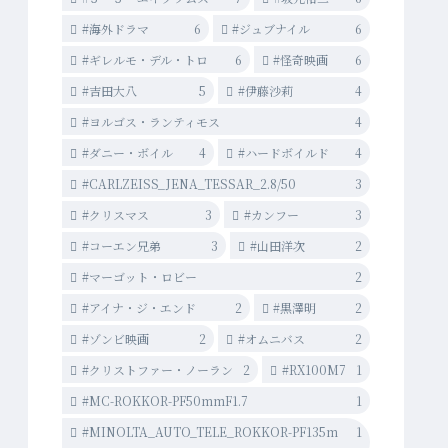
#海外ドラマ
6
#ジュブナイル
6
#ギレルモ・デル・トロ
6
#怪奇映画
6
#吉田大八
5
#伊藤沙莉
4
#ヨルゴス・ランティモス
4
#ダニー・ボイル
4
#ハードボイルド
4
#CARLZEISS_JENA_TESSAR_2.8/50
3
#クリスマス
3
#カンフー
3
#コーエン兄弟
3
#山田洋次
2
#マーゴット・ロビー
2
#アイナ・ジ・エンド
2
#黒澤明
2
#ゾンビ映画
2
#オムニバス
2
#クリストファー・ノーラン
2
#RX100M7
1
#MC-ROKKOR-PF50mmF1.7
1
#MINOLTA_AUTO_TELE_ROKKOR-PF135m
1