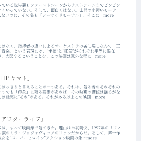
っている世界観もファーストシーンからラストシーンまでビンビン
マくいっていない。そして、面白くはない。山間の小汚いモーテ
ないのに、その名も「シーサイドモーテル」。そこに…more
ではなく、指揮者の違いによるオーケストラの善し悪しなんて、正
音楽」という表現には、“幸福”と“狂気”がそれぞれ平等に混在
、支配するということを、この映画は意外な程に…more
SHIP ヤマト」
てはっきりと言えることが一つある。それは、観る者のそれぞれの
一つでも「印象」に残る要素があれば、その映画の価値は揺るがな
は確実に“それ”がある。それがある以上この映画…more
 アフターライフ」
は、すべて映画館で観てきた。理由は単純明快、1997年の「フィ
主演のミラ・ジョヴォヴィッチのファンだからだ。そして、第一作
女を“スーパーヒロイン”アクション映画の象…more