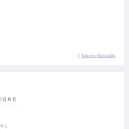
Takeru Shiraishi
ル」