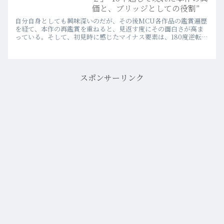
価と、ブリッジとしての役割”
自分自身としても興味深いのだが、その後MCU各作品の鑑賞遍歴
を経て、本作の再鑑賞を重ねると、見返す度にその面白さが高ま
っている。そして、初見時に感じたマイナス要素は、180度逆転し
ていることに気づく。
スポンサーリンク