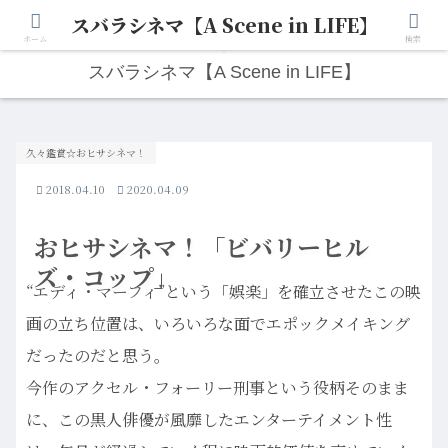
スバラシネマ【A Scene in LIFE】
人生は“ひとりごと”から始まる。映画と写真と日々のこと。
ホーム
検索
スバラシネマ【A Scene in LIFE】
久々鑑賞☆おヒサシネマ！
2018.04.10
2020.04.09
おヒサシネマ！「ビバリーヒル
ズ・コップ」
“エディ・マーフィ”という「娯楽」を確立させたこの映
画の立ち位置は、いろいろな面でエポックメイキング
だったのだと思う。
今作のアクセル・フォーリー刑事という役柄そのまま
に、この黒人俳優が風靡したエンターテイメント性