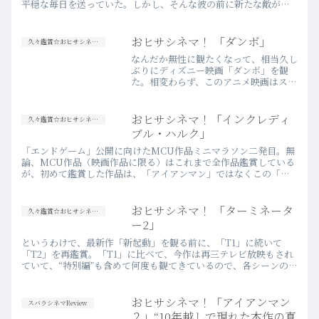
平穏な毎日を送っていた。しかし、そんな彼の前に新たな敵が出
現した。地球上では下着のモデルとして活躍している超セクシ
ー…more
おヒサシネマ！ 「ダンボ」
久々鑑賞☆おヒサシネマ！
なんだか無性に観たくなって、相当久し
ぶりにディズニー映画「ダンボ」を観
た。相変わらず、このアニメ映画はスゴ
イ。この映画を、それほどちゃんと観た
ことがない人は、“ディズニー映
画”で“ダンボ”だから、かなりの「子供
おヒサシネマ！「インクレディ
久々鑑賞☆おヒサシネマ！
向け映画」だと思っていると思う…
ブル・ハルク」
more
「エンドゲーム」公開に向けたMCU作品ミニマラソン二発目。無
論、MCU作品（映画作品に限る）はこれまで全作品鑑賞している
が、初めて鑑賞した作品は、「アイアンマン」ではなくこの「イ
ンクレディブル・ハルク」だった。日本国内では、今作の方が
「アイ…more
おヒサシネマ！ 「ターミネータ
久々鑑賞☆おヒサシネマ！
ー2」
というわけで、最新作「新起動」を観る前に、「T1」に続いて
「T2」を再鑑賞。「T1」に比べて、今作は再三テレビ放映もされ
ていて、“特別編”も含めて何度も観てきているので、各シーンの記
憶は鮮明だった。ただ、それだけ何度も観ているにも関わらず、…
more
おヒサシネマ！「アイアンマン
スバラシネマReview
２」“10年越しで現れた本作の真