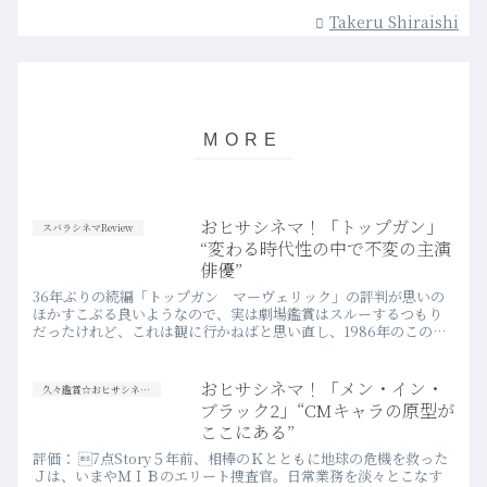
Takeru Shiraishi
おヒサシネマ！「トップガン」
スバラシネマReview
“変わる時代性の中で不変の主演
俳優”
36年ぶりの続編「トップガン マーヴェリック」の評判が思いの
ほかすこぶる良いようなので、実は劇場鑑賞はスルーするつもり
だったけれど、これは観に行かねばと思い直し、1986年のこのオ
リジナルを慌てて再鑑賞。
おヒサシネマ！「メン・イン・
久々鑑賞☆おヒサシネマ！
ブラック2」“CMキャラの原型が
ここにある”
評価： 7点Story５年前、相棒のＫとともに地球の危機を救った
Ｊは、いまやＭＩＢのエリート捜査官。日常業務を淡々とこなす