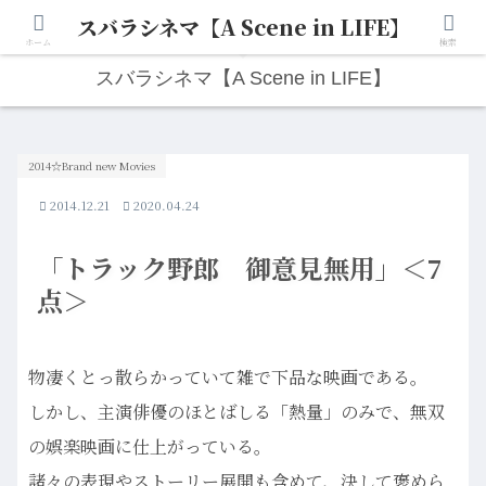
スバラシネマ【A Scene in LIFE】
人生は“ひとりごと”から始まる。映画と写真と日々のこと。
ホーム
検索
スバラシネマ【A Scene in LIFE】
2014☆Brand new Movies
2014.12.21
2020.04.24
「トラック野郎 御意見無用」＜7
点＞
物凄くとっ散らかっていて雑で下品な映画である。
しかし、主演俳優のほとばしる「熱量」のみで、無双
の娯楽映画に仕上がっている。
諸々の表現やストーリー展開も含めて、決して褒めら