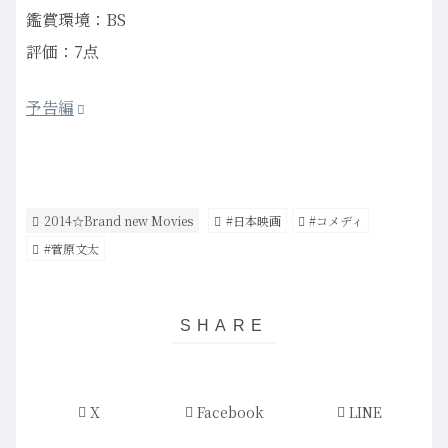
鑑賞環境：BS
評価：7点
予告編
2014☆Brand new Movies
#日本映画
#コメディ
#菅原文太
X
Facebook
LINE