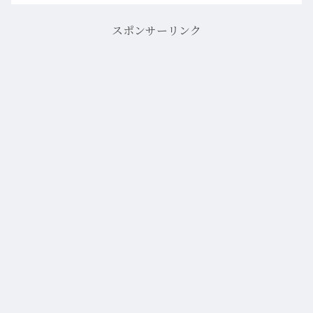
た天才が、もし今現在に蘇ったなら、一
体どんな「革新」を打ち出…more
スポンサーリンク