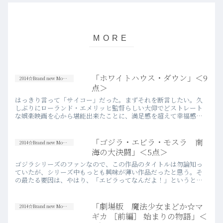
「ホワイトハウス・ダウン」＜9
2014☆Brand new Movies
点＞
はっきり言って「サイコー」だった。まずそれを断言したい。久
しぶりにローランド・エメリッヒ監督らしい大仰でどストレート
な娯楽映画を心から堪能出来たことに、満足感を超えて幸福感す
ら覚える。1996年公開の「インデペンデンス・デイ」を観て以
来、誰…more
「ゴジラ・エビラ・モスラ 南
2014☆Brand new Movies
海の大決闘」＜5点＞
ゴジラシリーズのファンなので、この作品のタイトルは勿論知っ
ていたが、シリーズ中もっとも興味が薄い作品だったと思う。そ
の最たる要因は、やはり、「エビラってなんだよ！」というとこ
ろ。今さらエビの怪物が登場したところで、娯楽性が生まれると
は到底思…more
「劇場版 魔法少女まどか☆マ
2014☆Brand new Movies
ギカ ［前編］ 始まりの物語」＜