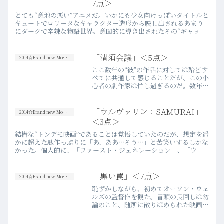
7点＞
とても“意地の悪い”アニメだ。いかにも少女向けっぽいタイトルと
キュートでロリータなキャラクター造形から映し出されるあまり
にダークで辛辣な物語世界。意図的に導き出されたその“ギャッ
プ”は、意地悪で、もはや「悪趣味」に近い。なるほどこりゃオト
ナ…more
「清須会議」＜5点＞
2014☆Brand new Movies
ここ数年の“彼”の作品に対しては殆どす
べてに共通して感じることだが、この小
心者の劇作家は忙し過ぎるのだ。数年前
に原作小説が書店に並んだ時の期待感は
よく覚えている。三谷幸喜が描く時代
劇、それも“会議もの”。「12人の優しい
「ウルヴァリン：SAMURAI」
2014☆Brand new Movies
日本人」をはじめ、“…more
＜3点＞
結構な“トンデモ映画”であることは覚悟していたのだが、想定を遥
かに超えた駄作っぷりに「あ、ああ…そう…」と苦笑いするしかな
かった。個人的に、「ファースト・ジェネレーション」、「ウル
ヴァリン：X-MEN ZERO」と鑑賞して、それまでテンショ…
more
「黒い罠」＜7点＞
2014☆Brand new Movies
恥ずかしながら、初めてオーソン・ウェ
ルズの監督作を観た。冒頭の長回しは勿
論のこと、随所に散りばめられた映画手
法は、まさに革新的かつ秀麗。50年前
にこのような多彩な映画手法を生み出し