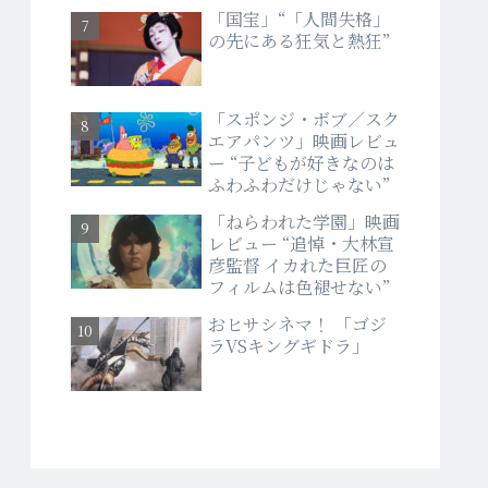
「国宝」“「人間失格」
の先にある狂気と熱狂”
「スポンジ・ボブ／スク
エアパンツ」映画レビュ
ー “子どもが好きなのは
ふわふわだけじゃない”
「ねらわれた学園」映画
レビュー “追悼・大林宣
彦監督 イカれた巨匠の
フィルムは色褪せない”
おヒサシネマ！ 「ゴジ
ラVSキングギドラ」