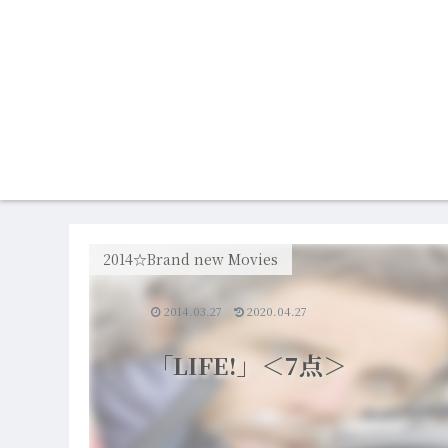
2014☆Brand new Movies
2014.03.27
2020.04.27
「LIFE!」＜7点＞