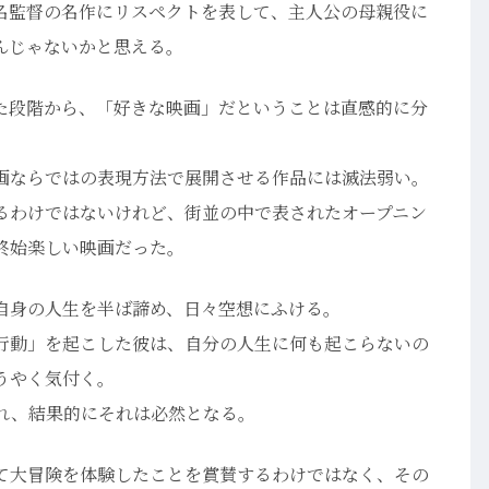
名監督の名作にリスペクトを表して、主人公の母親役に
んじゃないかと思える。
た段階から、「好きな映画」だということは直感的に分
画ならではの表現方法で展開させる作品には滅法弱い。
るわけではないけれど、街並の中で表されたオープニン
終始楽しい映画だった。
自身の人生を半ば諦め、日々空想にふける。
行動」を起こした彼は、自分の人生に何も起こらないの
うやく気付く。
れ、結果的にそれは必然となる。
て大冒険を体験したことを賞賛するわけではなく、その