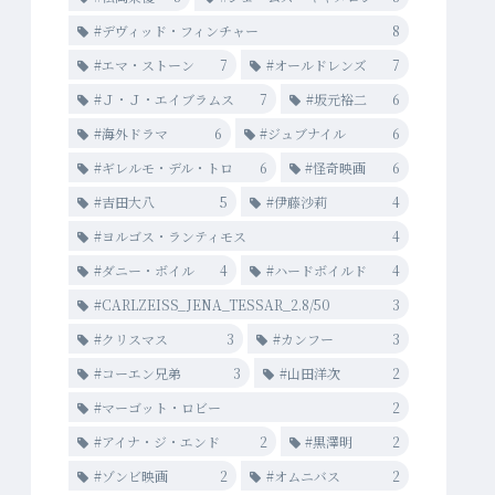
#デヴィッド・フィンチャー
8
#エマ・ストーン
7
#オールドレンズ
7
#Ｊ・Ｊ・エイブラムス
7
#坂元裕二
6
#海外ドラマ
6
#ジュブナイル
6
#ギレルモ・デル・トロ
6
#怪奇映画
6
#吉田大八
5
#伊藤沙莉
4
#ヨルゴス・ランティモス
4
#ダニー・ボイル
4
#ハードボイルド
4
#CARLZEISS_JENA_TESSAR_2.8/50
3
#クリスマス
3
#カンフー
3
#コーエン兄弟
3
#山田洋次
2
#マーゴット・ロビー
2
#アイナ・ジ・エンド
2
#黒澤明
2
#ゾンビ映画
2
#オムニバス
2