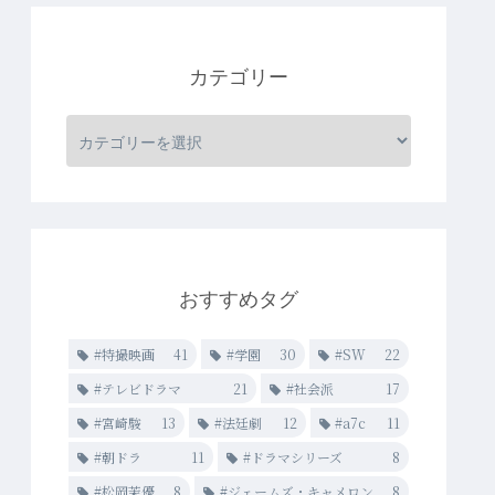
カテゴリー
おすすめタグ
#特撮映画
41
#学園
30
#SW
22
#テレビドラマ
21
#社会派
17
#宮崎駿
13
#法廷劇
12
#a7c
11
#朝ドラ
11
#ドラマシリーズ
8
#松岡茉優
8
#ジェームズ・キャメロン
8