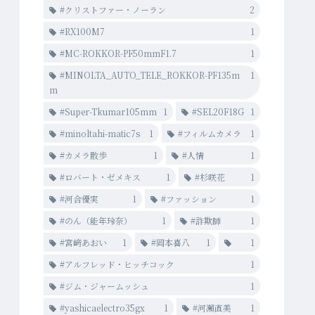
#クリストファー・ノーラン
2
#RX100M7
1
#MC-ROKKOR-PF50mmF1.7
1
#MINOLTA_AUTO_TELE_ROKKOR-PF135m
1
m
#Super-Tkumar105mm
1
#SEL20F18G
1
#minoltahi-matic7s
1
#フィルムカメラ
1
#カメラ散歩
1
#人情
1
#ロバート・ゼメキス
1
#杉咲花
1
#河合優実
1
#ファッション
1
#のん（能年玲奈）
1
#詐欺師
1
#宮﨑あおい
1
#岡本喜八
1
1
#アルフレッド・ヒッチコック
1
#ジム・ジャームッシュ
1
#yashicaelectro35gx
1
#河瀨直美
1