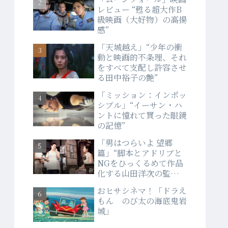
レビュー “甦る超大作B
級映画（大好物）の高揚
感”
「天城越え」“少年の衝
動と映画的不条理、それ
をすべて支配し許容させ
る田中裕子の艶”
「ミッション：インポッ
シブル」“イーサン・ハ
ントに憧れて買った眼鏡
の記憶”
「男はつらいよ 望郷
篇」“脚本とアドリブと
NGをひっくるめて作品
化する山田洋次の監督
力”
おヒサシネマ！「ドラえ
もん のび太の海底鬼岩
城」