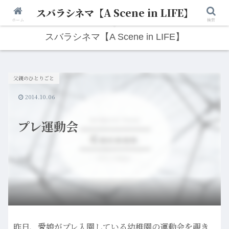
スバラシネマ【A Scene in LIFE】
人生は“ひとりごと”から始まる。映画と写真と日々のこと。
ホーム
検索
スバラシネマ【A Scene in LIFE】
父親のひとりごと
2014.10.06
プレ運動会
昨日、愛娘がプレ入園している幼稚園の運動会を覗き