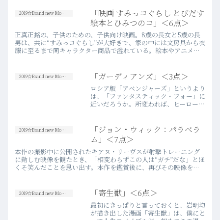
乗客の声がすべて同一の無機質な男の声
であることに気づくのに時間はかからな
「映画 すみっコぐらし とびだす
2019☆Brand new Movies
いけれど、なぜそんな奇…more
絵本とひみつのコ」＜6点＞
正真正銘の、子供のための、子供向け映画。8歳の長女と5歳の長
男は、共に“すみっコぐらし”が大好きで、家の中には文房具から衣
服に至るまで同キャラクター商品で溢れている。絵本やアニメを
原作とするストーリーに帰属しないタイプのキャラクターなの
で、…more
「ガーディアンズ」＜3点＞
2019☆Brand new Movies
ロシア版「アベンジャーズ」というより
は、「ファンタスティック・フォー」に
近いだろうか。所変われば、ヒーロー像
も変わる。映画としての善し悪しはまず
置いておいて、興味深い映画であったこ
とは認める。はっきりとチープな部分も
「ジョン・ウィック：パラベラ
2019☆Brand new Movies
多々あるが、ビジュアル的…more
ム」＜7点＞
本作の撮影中に公開されたキアヌ・リーヴスが射撃トレーニング
に勤しむ映像を観たとき、「相変わらずこの人は“ガチ”だな」とほ
くそ笑んだことを思い出す。本作を鑑賞後に、再びその映像を
YouTubeで観て、トレーニング後に散乱しているのだろう大量
の…more
「寄生獣」＜6点＞
2019☆Brand new Movies
最初にきっぱりと言っておくと、岩明均
が描き出した漫画「寄生獣」は、僕にと