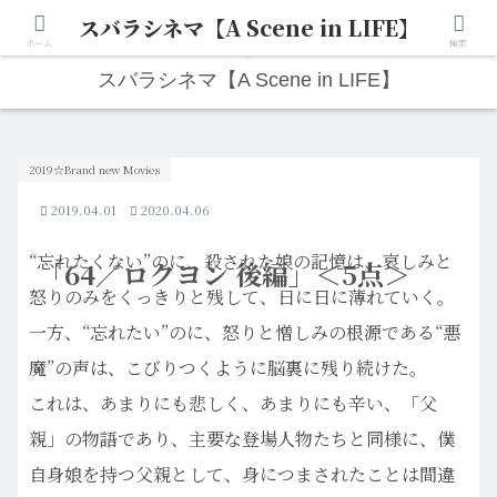
スバラシネマ【A Scene in LIFE】
人生は“ひとりごと”から始まる。映画と写真と日々のこと。
ホーム
検索
スバラシネマ【A Scene in LIFE】
2019☆Brand new Movies
2019.04.01
2020.04.06
“忘れたくない”のに、殺された娘の記憶は、哀しみと
「64／ロクヨン 後編」＜5点＞
怒りのみをくっきりと残して、日に日に薄れていく。
一方、“忘れたい”のに、怒りと憎しみの根源である“悪
魔”の声は、こびりつくように脳裏に残り続けた。
これは、あまりにも悲しく、あまりにも辛い、「父
親」の物語であり、主要な登場人物たちと同様に、僕
自身娘を持つ父親として、身につまされたことは間違