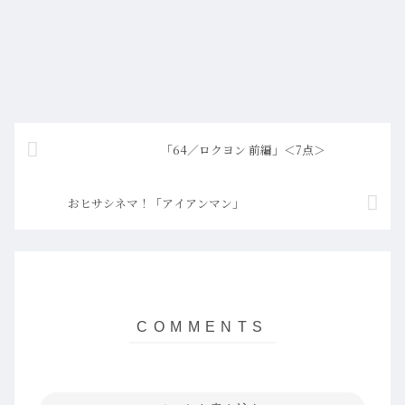
「64／ロクヨン 前編」＜7点＞
おヒサシネマ！「アイアンマン」