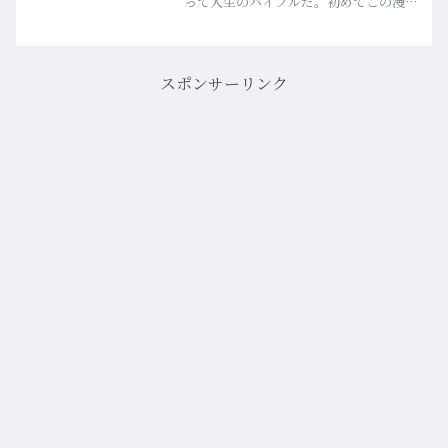
って人生のバイブルだ。初めてこの漫画
を読んだとき、当時10代だった僕は、最
終話における寄生生物ミギーの「心に余
裕（ヒマ）がある生物 なんとすばらし
い！！」という台詞に心…more
スポンサーリンク