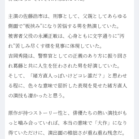
主演の佐藤浩市は、刑事として、父親としてあらゆる
側面で“板挟み”になり苦悩する男を熱演していた。
被害者父役の永瀬正敏は、心身ともに文字通りに“汚
れ”苦しみ尽くす様を見事に体現していた。
吉岡秀隆は、警察官としての正義のあり方に振り回さ
れ葛藤と共に人生を狂わされた男を好演していた。
そして、「緒方直人っぽいけどコレ誰だ？」と思わせ
る程に、色々な意味で屈折した表現を見せた緒方直人
の演技も凄かったと思う。
原作が持つストーリー性と、俳優たちの熱い演技がも
っと噛み合っていれば、本当の意味で「大作」になり
得ていただけに、演出面の稚拙さが重ね重ね残念だ。