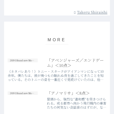
Takeru Shiraishi
「アベンジャーズ／エンドゲー
2019☆Brand new Movies
ム」＜10点＞
《ネタバレあり！》トニー・スタークがアイアンマンになって10
余年。僕たちは、彼が幾つもの眠れぬ夜を過ごしてきたことを知
っている。そのトニーの姿を一番近くで見続けていたのは、他の
誰でもなくペッパー・ポッツだったということ。だからこそ、ポ
ッツは…more
「アノマリサ」＜8点＞
2019☆Brand new Movies
冒頭から、強烈な“違和感”を突きつけら
れる。或る都市へ向かう飛行機内の乗客
たちの何気ない会話音のはずだが、なん
だか物凄く気持ちが悪い。その理由が、