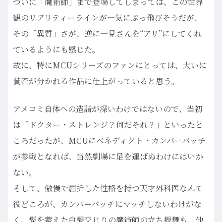
ついに「魔術師」まで登場してしまっては、この世界
観のリアリティーラインが一気にぶっ飛びそうだが、
その「異質」さが、逆に一見さんを“アリ”にしてくれ
ているようにも感じた。
故に、特にMCUシリーズのファンにとっては、大いに
賛否が分かれる作品に仕上がっていると思う。
アメコミ自体への造詣が深いわけではないので、当初
は「ドクター・ストレンジ？何だそれ？」といったと
ころだったが、MCUにベネディクト・カンバーバッチ
が参戦となれば、当然劇場に足を運ばぬわけにはいか
ない。
そして、傲慢で屈折した性格を持つ天才外科医なんて
役どころが、カンバーバッチにマッチしないわけがな
く、髭を蓄えた白髪交じりの魔術師の立ち振舞も、他