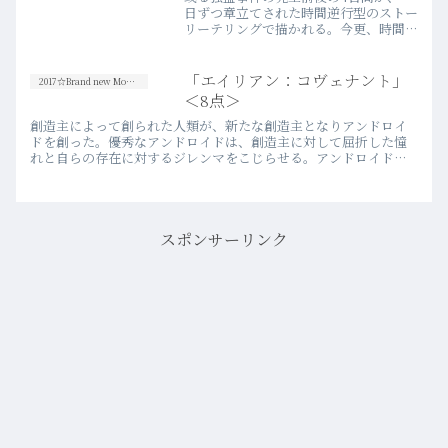
日ずつ章立てされた時間逆行型のストー
リーテリングで描かれる。今更、時間逆
行型サスペンスなんて珍しくもなく、
Netflixオリジナルの劇場未公開映画と
いうこともあり、あまり期待せずに観始
「エイリアン：コヴェナント」
2017☆Brand new Movies
めたが、なかなかどう…more
＜8点＞
創造主によって創られた人類が、新たな創造主となりアンドロイ
ドを創った。優秀なアンドロイドは、創造主に対して屈折した憧
れと自らの存在に対するジレンマをこじらせる。アンドロイド
は、ある意味“対”の存在とも言える「生命体」と邂逅したことで、
抱え続…more
スポンサーリンク