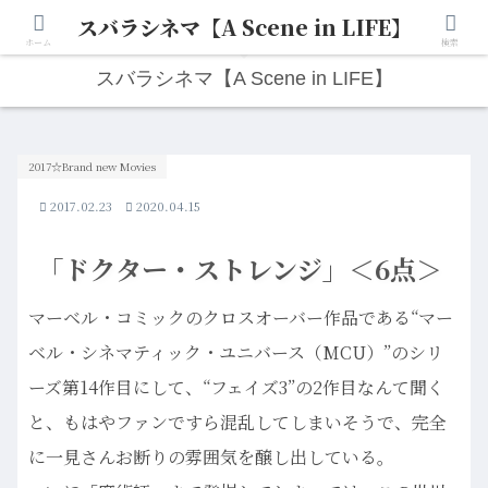
スバラシネマ【A Scene in LIFE】
人生は“ひとりごと”から始まる。映画と写真と日々のこと。
ホーム
検索
スバラシネマ【A Scene in LIFE】
2017☆Brand new Movies
2017.02.23
2020.04.15
「ドクター・ストレンジ」＜6点＞
マーベル・コミックのクロスオーバー作品である“マー
ベル・シネマティック・ユニバース（MCU）”のシリ
ーズ第14作目にして、“フェイズ3”の2作目なんて聞く
と、もはやファンですら混乱してしまいそうで、完全
に一見さんお断りの雰囲気を醸し出している。