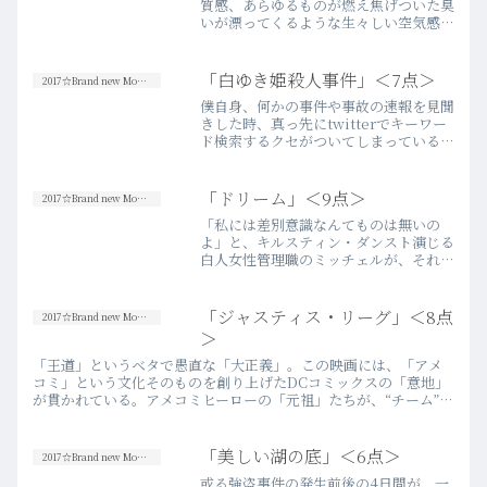
質感、あらゆるものが燃え焦げついた臭
いが漂ってくるような生々しい空気感。
映画が始まったその瞬間から、「戦場」
に放り込まれる。凄い。と、冒頭から思
わず感嘆をもらさずにはいられなかっ
「白ゆき姫殺人事件」＜7点＞
2017☆Brand new Movies
た。これほどまでに、最初か…more
僕自身、何かの事件や事故の速報を見聞
きした時、真っ先にtwitterでキーワー
ド検索するクセがついてしまっている。
どこかの誰かがツイートしたその情報を
そのまま鵜呑みにするつもりは毛頭ない
のだけれど、情報伝達の速さ一点におい
「ドリーム」＜9点＞
2017☆Brand new Movies
て言えば、一般大衆…more
「私には差別意識なんてものは無いの
よ」と、キルスティン・ダンスト演じる
白人女性管理職のミッチェルが、それが
自分の本心だということを疑わずに言
う。それに対して、黒人女性として
NASA初の管理職を目指すオクタヴィ
「ジャスティス・リーグ」＜8点
2017☆Brand new Movies
ア・スペンサー演じるドロシーはこ…
＞
more
「王道」というベタで愚直な「大正義」。この映画には、「アメ
コミ」という文化そのものを創り上げたDCコミックスの「意地」
が貫かれている。アメコミヒーローの「元祖」たちが、“チーム”と
なり、悪を叩く。ただそれだけ。はっきり言って、それ以外のこ
と…more
「美しい湖の底」＜6点＞
2017☆Brand new Movies
或る強盗事件の発生前後の4日間が、一