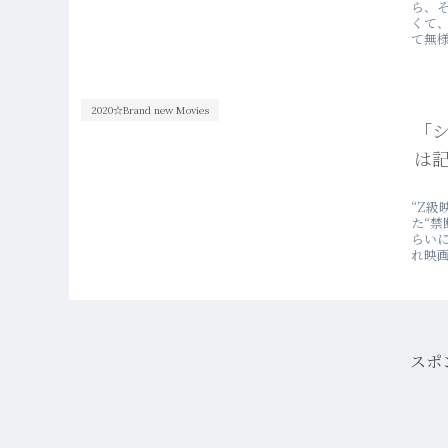
ら、
くて
て無
2020☆Brand new Movies
「シ
は
“Z
た“
らいに
れ映
レビ
スポ