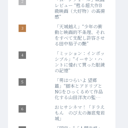
レビュー “甦る超大作B
級映画（大好物）の高揚
感”
「天城越え」“少年の衝
動と映画的不条理、それ
をすべて支配し許容させ
る田中裕子の艶”
「ミッション：インポッ
シブル」“イーサン・ハ
ントに憧れて買った眼鏡
の記憶”
「男はつらいよ 望郷
篇」“脚本とアドリブと
NGをひっくるめて作品
化する山田洋次の監督
力”
おヒサシネマ！「ドラえ
もん のび太の海底鬼岩
城」