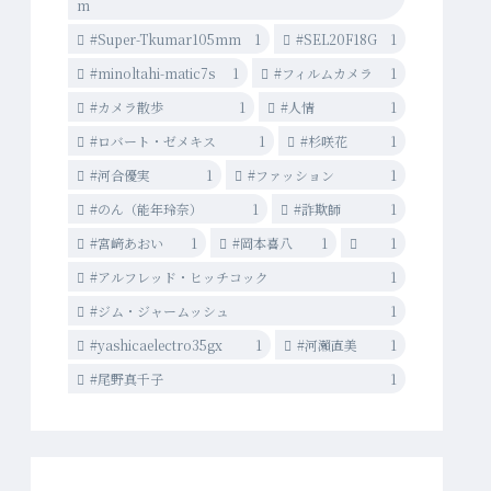
m
#Super-Tkumar105mm
1
#SEL20F18G
1
#minoltahi-matic7s
1
#フィルムカメラ
1
#カメラ散歩
1
#人情
1
#ロバート・ゼメキス
1
#杉咲花
1
#河合優実
1
#ファッション
1
#のん（能年玲奈）
1
#詐欺師
1
#宮﨑あおい
1
#岡本喜八
1
1
#アルフレッド・ヒッチコック
1
#ジム・ジャームッシュ
1
#yashicaelectro35gx
1
#河瀨直美
1
#尾野真千子
1