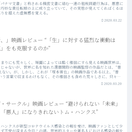
「パナマ文書」と称される機密文書に絡む一連の租税回避行為は、悪意に
た巧妙な責任転嫁の上に成り立っていて、その実態が見えてくればくるほ
怒りを超えた虚無感を覚える。
2020.03.22
、」映画レビュー “「生」に対する猛烈な衝動は
」をも克服するのか”
あまりにも荒々しく、場面によっては酷く稚拙にすら見える映画世界は、
もじゃないが、世界に名を知れた還暦間際の映画監督の作品だとは、“普
思えない。が、しかし、これが「塚本晋也」の映画作品である以上、“普
という言葉で収まるわけもなく、その稚拙さも含めた荒々しさに、只々、
ざわめく。（映画「斬、」レビュー・ネタバレ批評・感想）
2020.03.20
・サークル」映画レビュー “避けられない「未来」
、「悪人」になりきれないトム・ハンクス”
・ハンクスが新型コロナウイルス感染との報を受け、映画ファンとして少
らず不安が深まる今日この頃。世界的スターや著名人における感染の報を