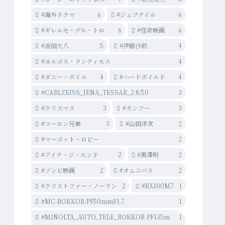
#海外ドラマ
6
#ジュブナイル
6
#ギレルモ・デル・トロ
6
#怪奇映画
6
#吉田大八
5
#伊藤沙莉
4
#ヨルゴス・ランティモス
4
#ダニー・ボイル
4
#ハードボイルド
4
#CARLZEISS_JENA_TESSAR_2.8/50
3
#クリスマス
3
#カンフー
3
#コーエン兄弟
3
#山田洋次
2
#マーゴット・ロビー
2
#アイナ・ジ・エンド
2
#黒澤明
2
#ゾンビ映画
2
#オムニバス
2
#クリストファー・ノーラン
2
#RX100M7
1
#MC-ROKKOR-PF50mmF1.7
1
#MINOLTA_AUTO_TELE_ROKKOR-PF135m
1