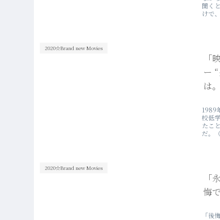
聞く
けで
画「
2020☆Brand new Movies
「
ー 
は。
19
校低
たこ
だ。
評・
2020☆Brand new Movies
「永
悔
「後