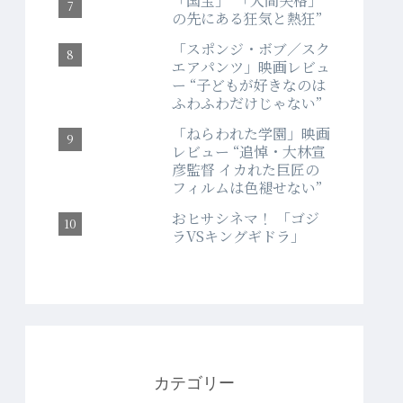
「国宝」“「人間失格」
の先にある狂気と熱狂”
「スポンジ・ボブ／スク
エアパンツ」映画レビュ
ー “子どもが好きなのは
ふわふわだけじゃない”
「ねらわれた学園」映画
レビュー “追悼・大林宣
彦監督 イカれた巨匠の
フィルムは色褪せない”
おヒサシネマ！ 「ゴジ
ラVSキングギドラ」
カテゴリー