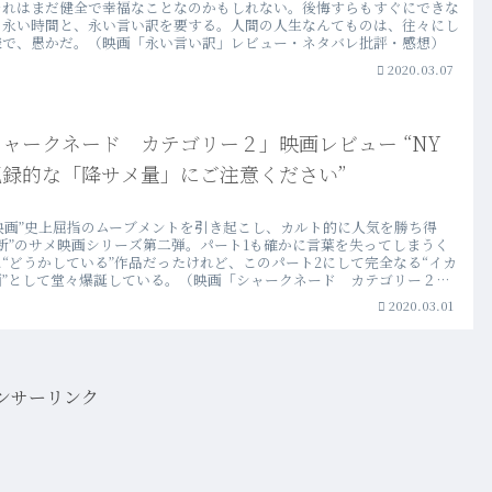
それはまだ健全で幸福なことなのかもしれない。後悔すらもすぐにできな
、永い時間と、永い言い訳を要する。人間の人生なんてものは、往々にし
様で、愚かだ。（映画「永い言い訳」レビュー・ネタバレ批評・感想）
2020.03.07
ャークネード カテゴリー２」映画レビュー “NY
記録的な「降サメ量」にご注意ください”
級映画”史上屈指のムーブメントを引き起こし、カルト的に人気を勝ち得
禁断”のサメ映画シリーズ第二弾。パート1も確かに言葉を失ってしまうく
“どうかしている”作品だったけれど、このパート2にして完全なる“イカ
画”として堂々爆誕している。（映画「シャークネード カテゴリー２」
ュー・ネタバレ批評・感想）
2020.03.01
ンサーリンク