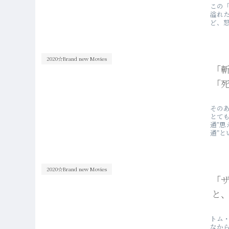
この
溢れ
ど、
2020☆Brand new Movies
「斬
「死
その
とて
通”
通”
心が
2020☆Brand new Movies
「ザ
と
トム
なか