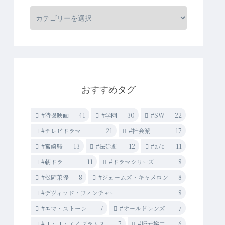
おすすめタグ
#特撮映画
41
#学園
30
#SW
22
#テレビドラマ
21
#社会派
17
#宮崎駿
13
#法廷劇
12
#a7c
11
#朝ドラ
11
#ドラマシリーズ
8
#松岡茉優
8
#ジェームズ・キャメロン
8
#デヴィッド・フィンチャー
8
#エマ・ストーン
7
#オールドレンズ
7
#Ｊ・Ｊ・エイブラムス
7
#坂元裕二
6