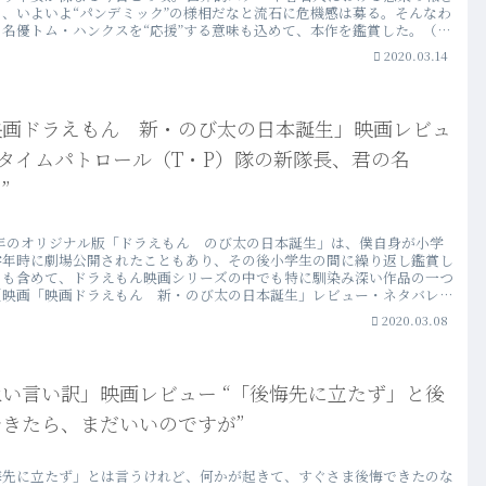
と、いよいよ“パンデミック”の様相だなと流石に危機感は募る。そんなわ
、名優トム・ハンクスを“応援”する意味も込めて、本作を鑑賞した。（映
ザ・サークル」レビュー・ネタバレ批評・感想）
2020.03.14
映画ドラえもん 新・のび太の日本誕生」映画レビュ
“タイムパトロール（T・P）隊の新隊長、君の名
”
89年のオリジナル版「ドラえもん のび太の日本誕生」は、僕自身が小学
学年時に劇場公開されたこともあり、その後小学生の間に繰り返し鑑賞し
とも含めて、ドラえもん映画シリーズの中でも特に馴染み深い作品の一つ
（映画「映画ドラえもん 新・のび太の日本誕生」レビュー・ネタバレ批
感想）
2020.03.08
い言い訳」映画レビュー “「後悔先に立たず」と後
できたら、まだいいのですが”
悔先に立たず」とは言うけれど、何かが起きて、すぐさま後悔できたのな