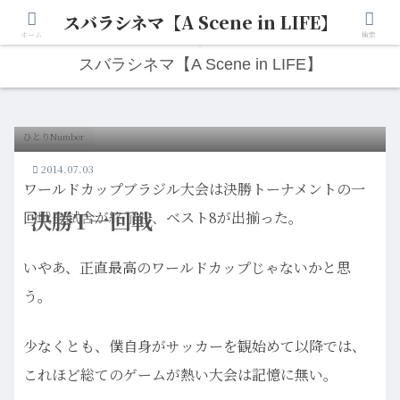
スバラシネマ【A Scene in LIFE】
人生は“ひとりごと”から始まる。映画と写真と日々のこと。
ホーム
検索
スバラシネマ【A Scene in LIFE】
ひとりNumber
2014.07.03
ワールドカップブラジル大会は決勝トーナメントの一
決勝T一回戦
回戦全試合が終了し、ベスト8が出揃った。
いやあ、正直最高のワールドカップじゃないかと思
う。
少なくとも、僕自身がサッカーを観始めて以降では、
これほど総てのゲームが熱い大会は記憶に無い。