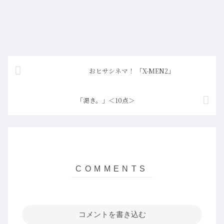
おヒサシネマ！ 「X-MEN2」
「渇き。」＜10点＞
コメントを書き込む