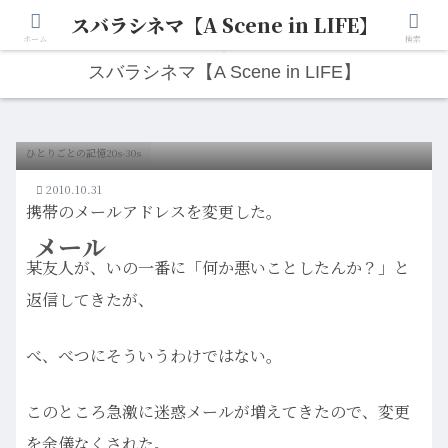
スバラシネマ【A Scene in LIFE】
人生は“ひとりごと”から始まる。映画と写真と日々のこと。
ホーム
検索
スバラシネマ【A Scene in LIFE】
ひとりごとの記憶20s-30s
2010.10.31
携帯のメールアドレスを変更した。
メール
某友人が、いの一番に「何か悪いことしたんか？」と
返信してきたが、
べ、べつにそういうわけではない。
このところ急激に迷惑メールが増えてきたので、変更
を余儀なくされた。