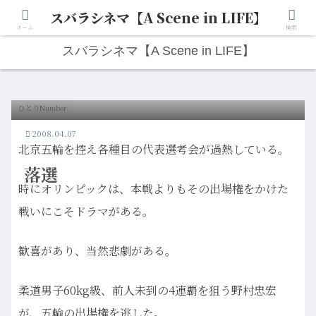
スバラシネマ【A Scene in LIFE】
人生は“ひとりごと”から始まる。映画と写真と日々のこと。
ホーム
検索
スバラシネマ【A Scene in LIFE】
ひとりNumber
2008.04.07
北京五輪を控え各種目の代表選考会が過熱している。
落選
時にオリンピックは、本戦よりもその出場権をかけた
戦いにこそドラマがある。
歓喜があり、当然悲劇がある。
柔道男子60kg級、前人未到の4連覇を狙う野村忠宏
が、五輪の出場権を逃した。