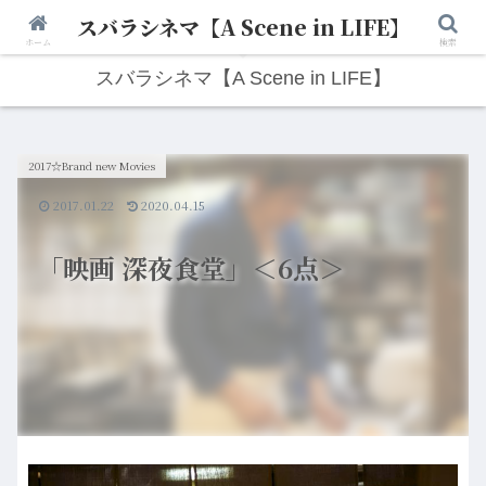
スバラシネマ【A Scene in LIFE】
人生は“ひとりごと”から始まる。映画と写真と日々のこと。
ホーム
検索
スバラシネマ【A Scene in LIFE】
2017☆Brand new Movies
2017.01.22
2020.04.15
「映画 深夜食堂」＜6点＞