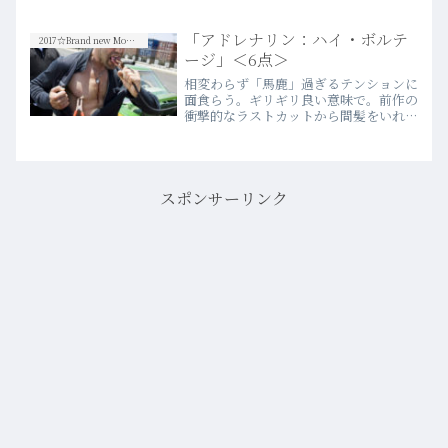
はただ“ホラー映画”になっているという
ことだけではなくて、鏡に映り込んでい
「アドレナリン：ハイ・ボルテ
る虚像の真裏に全…more
2017☆Brand new Movies
ージ」＜6点＞
相変わらず「馬鹿」過ぎるテンションに
面食らう。ギリギリ良い意味で。前作の
衝撃的なラストカットから間髪をいれず
始まるこの続編、正直色んな意味でイカ
れている。あまりにも劣悪な状況下での
心臓移植手術シーンから始まり、すべて
の設定、展開が、“悪ふざ…more
スポンサーリンク