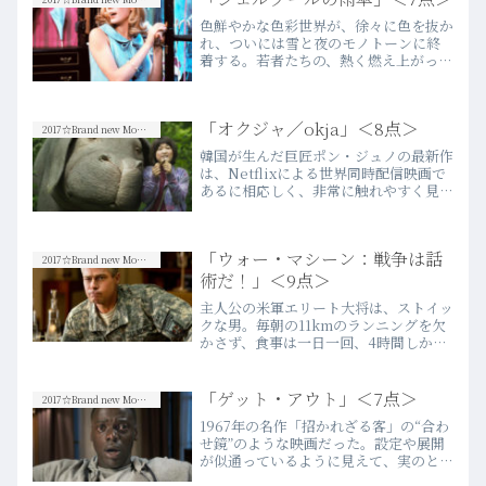
しての圧倒的な“物足りな…more
色鮮やかな色彩世界が、徐々に色を抜か
れ、ついには雪と夜のモノトーンに終
着する。若者たちの、熱く燃え上がった
恋はあっけなく霧散した。彼らのことを
愚かだとは思わない。ただ若かっただ
け。すっかり大人になれば、そりゃ2年
「オクジャ／okja」＜8点＞
なんて瞬く間に過ぎ去り、心変…more
2017☆Brand new Movies
韓国が生んだ巨匠ポン・ジュノの最新作
は、Netflixによる世界同時配信映画で
あるに相応しく、非常に触れやすく見や
すいエンターテイメント性に富んだ楽し
いアクション・アドベンチャーであ
る……ように見えるが、勿論そんな映画
「ウォー・マシーン：戦争は話
ではない。当然ながら、…more
2017☆Brand new Movies
術だ！」＜9点＞
主人公の米軍エリート大将は、ストイッ
クな男。毎朝の11kmのランニングを欠
かさず、食事は一日一回、4時間しか眠
らない。劇中何度も描写される彼の絶妙
に滑稽なランニングフォームが可笑し
い。そこには、この「戦争についての映
「ゲット・アウト」＜7点＞
2017☆Brand new Movies
画」におけるシニカルな悪…more
1967年の名作「招かれざる客」の“合わ
せ鏡”のような映画だった。設定や展開
が似通っているように見えて、実のとこ
ろその本質は“真逆”を向いている。それ