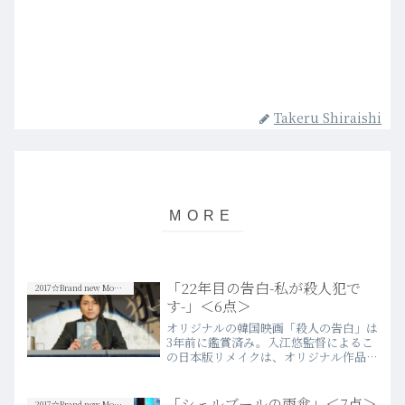
Takeru Shiraishi
「22年目の告白-私が殺人犯で
2017☆Brand new Movies
す-」＜6点＞
オリジナルの韓国映画「殺人の告白」は
3年前に鑑賞済み。入江悠監督によるこ
の日本版リメイクは、オリジナル作品の
悪しき部分を是正して、日本でリメイク
することの意義を加味することは出来て
いる。ただし、同時にオリジナルと比較
「シェルブールの雨傘」＜7点＞
2017☆Brand new Movies