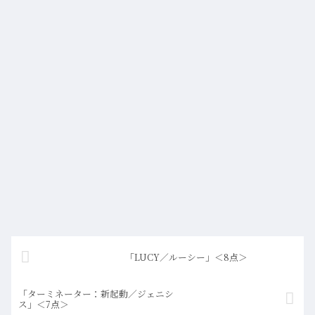
「LUCY／ルーシー」＜8点＞
「ターミネーター：新起動／ジェニシ
ス」＜7点＞