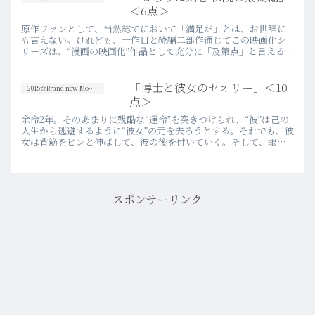
伝えてくることは、その夏…more
＜6点＞
原作ファンとして、当然総てにおいて「満足だ」とは、お世辞に
も言えない。けれども、一作目と続編二部作通じてこの映画化シ
リーズは、“漫画の映画化”作品として充分に「及第点」と言えるも
のだったと思う。他の漫画以上に極めて“マンガ的”な原作のビジ
ュ…more
「博士と彼女のセオリー」＜10
2015☆Brand new Movies
点＞
余命2年。そのあまりに残酷な“運命”を突きつけられ、“彼”は己の
人生から逃避するように“彼女”の元を去ろうとする。それでも、彼
女は背筋をピンと伸ばして、彼の後を付いていく。そして、眼鏡
の汚れを拭き取り、キスをする。その瞬間、彼は、彼女によっ…
more
スポンサーリンク