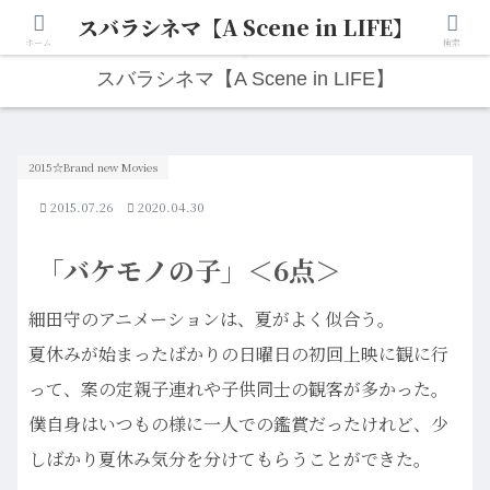
スバラシネマ【A Scene in LIFE】
人生は“ひとりごと”から始まる。映画と写真と日々のこと。
ホーム
検索
スバラシネマ【A Scene in LIFE】
2015☆Brand new Movies
2015.07.26
2020.04.30
「バケモノの子」＜6点＞
細田守のアニメーションは、夏がよく似合う。
夏休みが始まったばかりの日曜日の初回上映に観に行
って、案の定親子連れや子供同士の観客が多かった。
僕自身はいつもの様に一人での鑑賞だったけれど、少
しばかり夏休み気分を分けてもらうことができた。