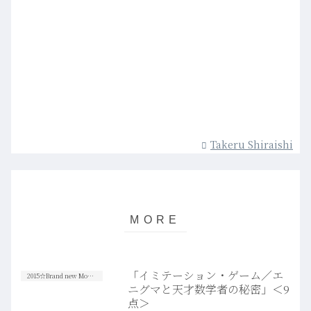
Takeru Shiraishi
「イミテーション・ゲーム／エ
2015☆Brand new Movies
ニグマと天才数学者の秘密」＜9
点＞