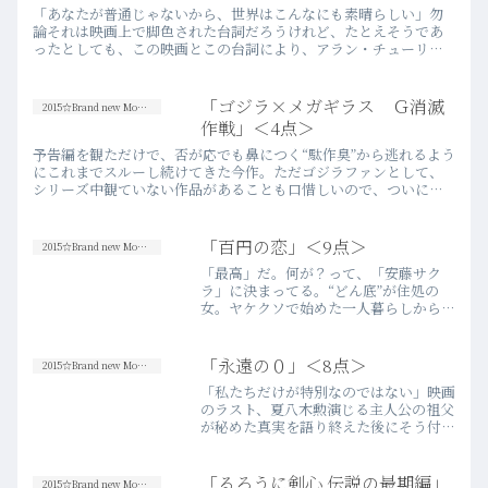
「あなたが普通じゃないから、世界はこんなにも素晴らしい」勿
論それは映画上で脚色された台詞だろうけれど、たとえそうであ
ったとしても、この映画とこの台詞により、アラン・チューリン
グという不遇の天才数学者の魂は幾ばくか救われたのではない
か。せめて…more
「ゴジラ×メガギラス Ｇ消滅
2015☆Brand new Movies
作戦」＜4点＞
予告編を観ただけで、否が応でも鼻につく“駄作臭”から逃れるよう
にこれまでスルーし続けてきた今作。ただゴジラファンとして、
シリーズ中観ていない作品があることも口惜しいので、ついに初
鑑賞。ハードルを下げきっていた分、思ったよりは“観られた”感
覚…more
「百円の恋」＜9点＞
2015☆Brand new Movies
「最高」だ。何が？って、「安藤サク
ラ」に決まってる。“どん底”が住処の
女。ヤケクソで始めた一人暮らしから、
悲惨な処女喪失と失恋が更に追い打ちを
かける。鬱積という鬱積に呑み込まれそ
うになったとき、彼女はそれを振り払う
「永遠の０」＜8点＞
2015☆Brand new Movies
ように、ひたすらに拳を振る…more
「私たちだけが特別なのではない」映画
のラスト、夏八木勲演じる主人公の祖父
が秘めた真実を語り終えた後にそう付け
加える。特攻の美化だ、右傾化だなんだ
と、原作者の人間性も手伝って賛否の激
しい作品であるが、結局この物語が最も
「るろうに剣心 伝説の最期編」
2015☆Brand new Movies