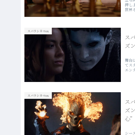
押し
世界
スバラシネマex
ス
ズン
舞台
てス
エン
スバラシネマex
ス
ズ
心”
シー