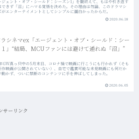
ージェント・オブ・シールド：シーズン1」を観終えて、もはや引き返す
はできず「沼」にハマる覚悟を決めた。その理由は勿論、このドラマシ
ズがエンターテイメントとしてシンプルに面白かったからだ。
2020.06.18
バラシネマex「エージェント・オブ・シールド：シー
１」“結局、MCUファンには避けて通れぬ「沼」”
20年GW真っ只中の5月末日、コロナ禍で映画に行こうにも行かれず（そも
新作映画が公開されていない）、自宅で鑑賞可能な未見映画にも何だか
が動かず、ついに禁断のコンテンツに手を伸ばしてしまった。
2020.06.05
ンサーリンク