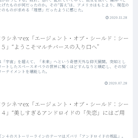
上げたものが何だったのか。その“答え”は、アメリカはもとより、現在の
そのものが求める「理想」だったように感じた。
2020.11.28
バラシネマex「エージェント・オブ・シールド：シー
５」“ようこそマルチバースの入り口へ”
は「宇宙」を超えて、「未来」へという奇想天外な仰天展開。突如とし
タートしたスペースオペラの世界に驚くほどすんなりと順応し、そのSF
ターテイメントを堪能した。
2020.07.28
バラシネマex「エージェント・オブ・シールド：シー
ン４」“美しすぎるアンドロイドの「失恋」にはご用
ズン４のストーリーラインのテーマはズバリ「アンドロイドの叛乱」。