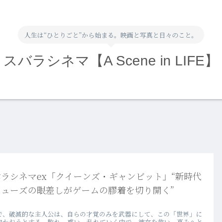
人生は“ひとりごと”から始まる。映画と写真と日々のこと。
スバラシネマ【A Scene in LIFE】
ラシネマex「クイーンズ・ギャンビット」“新時代
ミューズの眼差しがゲームの膠着を切り開く”
で、破滅的な主人公は、自らの才覚のみを武器にして、この「世界」に
向かおうとする。敗れ、惑い、乱れていく中で、彼女を救い、高みへと