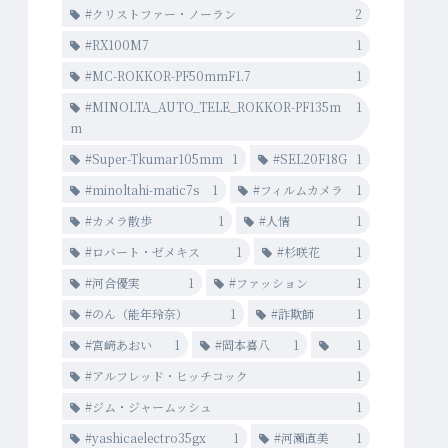
#クリストファー・ノーラン
2
#RX100M7
1
#MC-ROKKOR-PF50mmF1.7
1
#MINOLTA_AUTO_TELE_ROKKOR-PF135m
1
m
#Super-Tkumar105mm
1
#SEL20F18G
1
#minoltahi-matic7s
1
#フィルムカメラ
1
#カメラ散歩
1
#人情
1
#ロバート・ゼメキス
1
#杉咲花
1
#河合優実
1
#ファッション
1
#のん（能年玲奈）
1
#詐欺師
1
#宮﨑あおい
1
#岡本喜八
1
1
#アルフレッド・ヒッチコック
1
#ジム・ジャームッシュ
1
#yashicaelectro35gx
1
#河瀨直美
1