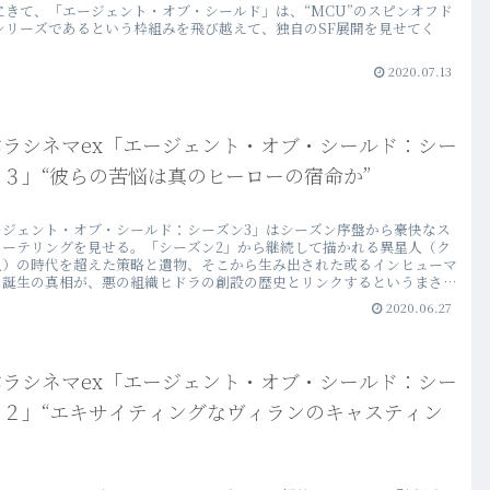
にきて、「エージェント・オブ・シールド」は、“MCU”のスピンオフド
シリーズであるという枠組みを飛び越えて、独自のSF展開を見せてく
2020.07.13
バラシネマex「エージェント・オブ・シールド：シー
３」“彼らの苦悩は真のヒーローの宿命か”
ージェント・オブ・シールド：シーズン3」はシーズン序盤から豪快なス
リーテリングを見せる。「シーズン2」から継続して描かれる異星人（ク
人）の時代を超えた策略と遺物、そこから生み出された或るインヒューマ
の誕生の真相が、悪の組織ヒドラの創設の歴史とリンクするというまさか
開。
2020.06.27
バラシネマex「エージェント・オブ・シールド：シー
ン２」“エキサイティングなヴィランのキャスティン