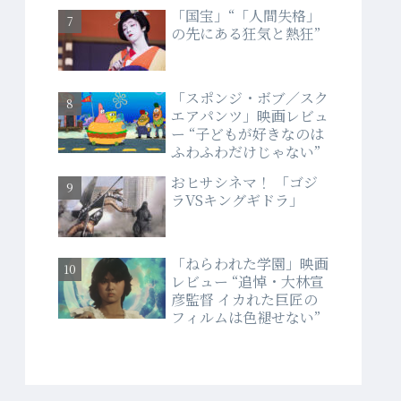
「国宝」“「人間失格」
の先にある狂気と熱狂”
「スポンジ・ボブ／スク
エアパンツ」映画レビュ
ー “子どもが好きなのは
ふわふわだけじゃない”
おヒサシネマ！ 「ゴジ
ラVSキングギドラ」
「ねらわれた学園」映画
レビュー “追悼・大林宣
彦監督 イカれた巨匠の
フィルムは色褪せない”