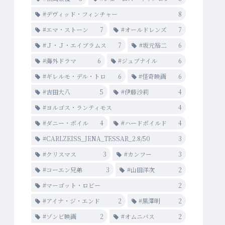
#デヴィッド・フィンチャー
8
#エマ・ストーン
7
#オールドレンズ
7
#Ｊ・Ｊ・エイブラムス
7
#坂元裕二
6
#海外ドラマ
6
#ジュブナイル
6
#ギレルモ・デル・トロ
6
#怪奇映画
6
#吉田大八
5
#伊藤沙莉
4
#ヨルゴス・ランティモス
4
#ダニー・ボイル
4
#ハードボイルド
4
#CARLZEISS_JENA_TESSAR_2.8/50
3
#クリスマス
3
#カンフー
3
#コーエン兄弟
3
#山田洋次
2
#マーゴット・ロビー
2
#アイナ・ジ・エンド
2
#黒澤明
2
#ゾンビ映画
2
#オムニバス
2