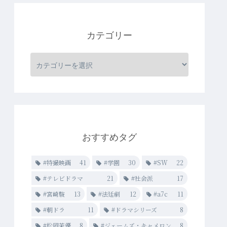
カテゴリー
おすすめタグ
#特撮映画
41
#学園
30
#SW
22
#テレビドラマ
21
#社会派
17
#宮崎駿
13
#法廷劇
12
#a7c
11
#朝ドラ
11
#ドラマシリーズ
8
#松岡茉優
8
#ジェームズ・キャメロン
8