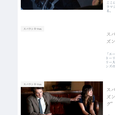
ここ
ラマ
る。
スバラシネマex
ス
ズン
「エ
トー
リー
ンズ
の展
スバラシネマex
ス
ズ
グ”