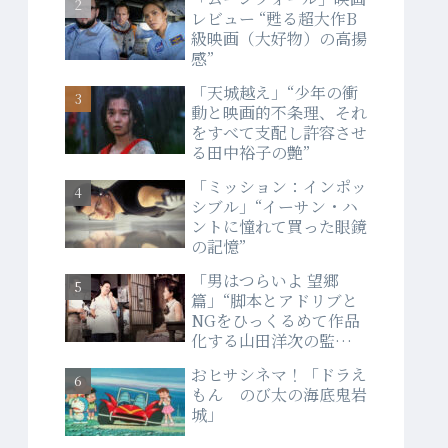
レビュー “甦る超大作B
級映画（大好物）の高揚
感”
「天城越え」“少年の衝
動と映画的不条理、それ
をすべて支配し許容させ
る田中裕子の艶”
「ミッション：インポッ
シブル」“イーサン・ハ
ントに憧れて買った眼鏡
の記憶”
「男はつらいよ 望郷
篇」“脚本とアドリブと
NGをひっくるめて作品
化する山田洋次の監督
力”
おヒサシネマ！「ドラえ
もん のび太の海底鬼岩
城」