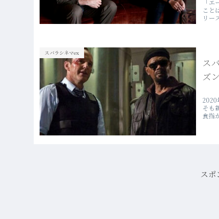
「エ
こと
リー
スバラシネマex
ス
ズン
20
そも
食指
スポ