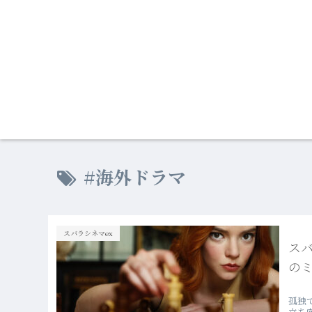
#海外ドラマ
スバラシネマex
スバ
の
孤独
立ち