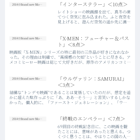
識と可能性を感じた。が、残念ながらこ
「インターステラー」＜10点＞
2014☆Brand new Movies
の作品では、以前のような…more
レイトショーの映画館を出て、真冬の凍
てつく空気に包み込まれた。ふと夜空を
見上げると、澄んだ空気の遥か先に満月
と星が光っていた。広大な宇宙の中で、
自分自身がひとりぽつんと存在している
感覚を覚え、孤独感と大いなる宇宙意
「X-MEN：フューチャー＆パス
2014☆Brand new Movies
思を同時に感じ高揚感が溢れ…more
ト」＜8点＞
映画版「X-MEN」シリーズの特に最初の三作品が好きになれなか
った。その理由は明確で、“高揚感の欠如”ということに尽きる。ア
メコミヒーロー映画は総じて大好きだが、原作のアメリカンコミ
ックそのもには造詣が深くないことが、僕が上記の理由で当初
こ…more
「ウルヴァリン：SAMURAI」
2014☆Brand new Movies
＜3点＞
結構な“トンデモ映画”であることは覚悟していたのだが、想定を遥
かに超えた駄作っぷりに「あ、ああ…そう…」と苦笑いするしかな
かった。個人的に、「ファースト・ジェネレーション」、「ウル
ヴァリン：X-MEN ZERO」と鑑賞して、それまでテンショ…
more
「終戦のエンペラー」＜7点＞
2014☆Brand new Movies
69回目の終戦記念日に、この映画を観
たことには、意味があったと思える。つ
くづく思うことは、やはりこの国の人々