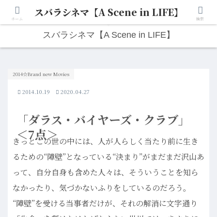
スバラシネマ【A Scene in LIFE】
人生は“ひとりごと”から始まる。映画と写真と日々のこと。
ホーム
検索
スバラシネマ【A Scene in LIFE】
2014☆Brand new Movies
2014.10.19
2020.04.27
「ダラス・バイヤーズ・クラブ」
＜7点＞
きっとこの世の中には、人が人らしく当たり前に生き
るための“障壁”となっている“決まり”がまだまだ沢山あ
って、自分自身も含めた人々は、そういうことを知ら
なかったり、気づかないふりをしているのだろう。
“障壁”を受ける当事者だけが、それの解消に文字通り