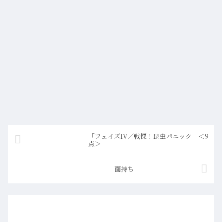
「フェイズIV／戦慄！昆虫パニック」＜9
点＞
面持ち