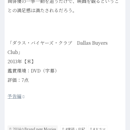
両俳優の一挙一動を追うだけで、映画を観るというこ
との満足感は満たされるだろう。
「ダラス・バイヤーズ・クラブ Dallas Buyers
Club」
2013年【米】
鑑賞環境：DVD（字幕）
評価：7点
予告編
2014☆Brand new Movies
#実話・伝記
#ドラマ