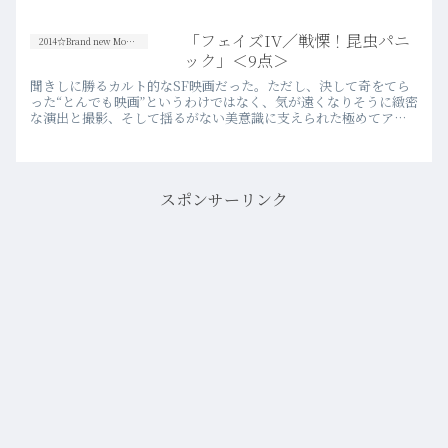
は、自国での「戦争」のことを知らな過
ぎるんではないかということだ。知らな
いというよりも、目を背け続けていると
「フェイズIV／戦慄！昆虫パニ
2014☆Brand new Movies
言う方が正しいかもしれな…more
ック」＜9点＞
聞きしに勝るカルト的なSF映画だった。ただし、決して奇をてら
った“とんでも映画”というわけではなく、気が遠くなりそうに緻密
な演出と撮影、そして揺るがない美意識に支えられた極めてアー
ティスティックな映画だった。とある宇宙線の影響により、砂漠
地…more
スポンサーリンク