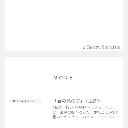
Takeru Shiraishi
「言の葉の庭」＜2点＞
2014☆Brand new Movies
7年前に観た「秒速5センチメートル」
は、最高に好きだった。観たことが無い
程のクオリティーのアニメーションによ
る美しさと儚さに胸が詰まった。“新海
誠”というクリエイターに類い稀な美意