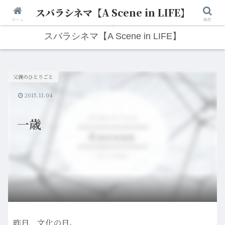
スバラシネマ【A Scene in LIFE】
人生は“ひとりごと”から始まる。映画と写真と日々のこと。
ホーム
検索
スバラシネマ【A Scene in LIFE】
父親のひとりごと
2015.11.04
一歳
昨日、文化の日。